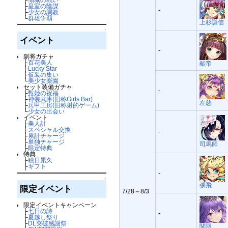
├
皇室の陰謀
-
├
少女の調教
└
群雄争覇
上杉謙信
↑
イベント
-
副将ガチャ
├
百花美人
献帝
├
Lucky Star
├
仮装の集い
└
美少女楽園
セット装備ガチャ
-
├
甄姫の祝福
├
神装武庫(旧称Girls Bar)
左慈
├
兵甲工房(旧称射的ゲーム)
└
少女の出会い
イベント
├
美人計
├
スペシャル交換
-
├
累計チャージ
├
単独チャージ
司馬師
├
限定特典
特典
├
積日累久
├
ギフト
-
↑
張飛
限定イベント
7/28～8/3
限定イベントキャンペーン
├
七日の詩
-
├
夏越し祭り
├
DL突破感謝祭
関羽