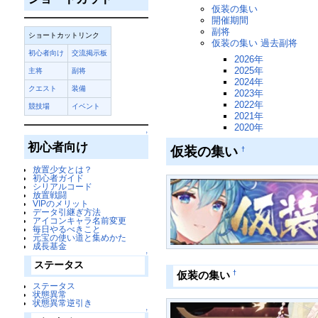
仮装の集い
開催期間
副将
ショートカットリンク
仮装の集い 過去副将
初心者向け
交流掲示板
2026年
2025年
主将
副将
2024年
クエスト
装備
2023年
2022年
競技場
イベント
2021年
2020年
↑
初心者向け
仮装の集い
†
放置少女とは？
初心者ガイド
シリアルコード
放置戦闘
VIPのメリット
データ引継ぎ方法
アイコンキャラ名前変更
毎日やるべきこと
元宝の使い道と集めかた
成長基金
↑
ステータス
†
仮装の集い
ステータス
状態異常
状態異常逆引き
↑