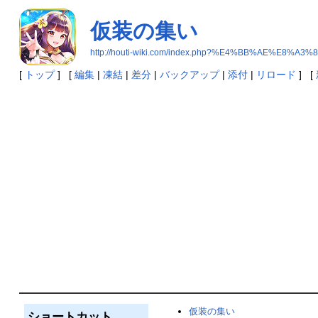
仮装の集い
http://houti-wiki.com/index.php?%E4%BB%AE%E8
[
トップ
] [
編集
|
凍結
|
差分
|
バックアップ
|
添付
|
リロード
] [
仮装の集い
ショートカット