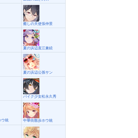
癒しの天使張仲景
夏の浜辺直江兼続
夏の浜辺公孫サン
バイク少女松永久秀
ホウ統
中華街散歩ホウ統