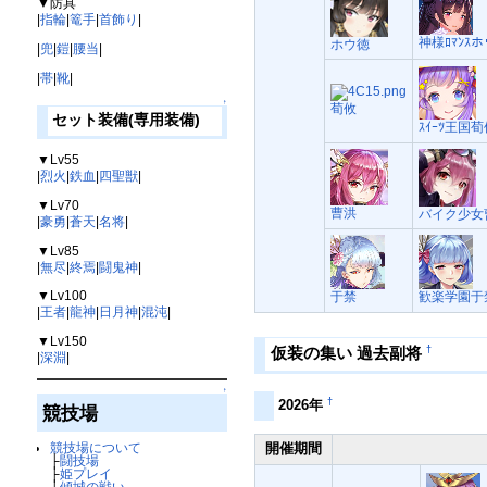
▼防具
|
指輪
|
篭手
|
首飾り
|
神様ﾛﾏﾝｽ
ホウ徳
|
兜
|
鎧
|
腰当
|
|
帯
|
靴
|
↑
荀攸
セット装備(専用装備)
ｽｲｰﾂ王国
▼Lv55
|
烈火
|
鉄血
|
四聖獣
|
▼Lv70
曹洪
バイク少女
|
豪勇
|
蒼天
|
名将
|
▼Lv85
|
無尽
|
終焉
|
闘鬼神
|
▼Lv100
于禁
歓楽学園于
|
王者
|
龍神
|
日月神
|
混沌
|
▼Lv150
†
仮装の集い 過去副将
|
深淵
|
↑
†
2026年
競技場
競技場について
開催期間
├
闘技場
├
姫プレイ
├
傾城の戦い