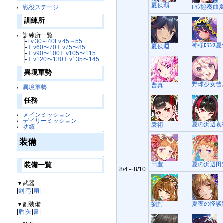
夏侯覇
ﾛﾏﾝ協奏曲
戦役ステージ
↑
訓練所
訓練所一覧
├
Lv.30～40
Lv.45～55
神様ﾛﾏﾝｽ
夏侯淵
├
Ｌv60〜70
Ｌv75〜85
├
Ｌv90〜100
Ｌv105〜115
├
Ｌv120〜130
Ｌv135〜145
↑
異境軍勢
野球少女曹
曹真
異境軍勢
↑
任務
メインミッション
デイリーミッション
夏の浜辺袁
袁術
功績
↑
装備
↑
田豊
夏の浜辺田
装備一覧
8/4～8/10
▼武器
|
剣
|
弓
|
扇
|
夏夜の怪談
▼副装備
劉封
|
盾
|
矢
|
書
|