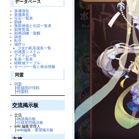
データベース
装備強化
装備進化
宝石一覧表
鍛錬
無双神器と伝説一覧表
副将育成
副将訓練・覚醒
鋳造
転生
城作り
少女の私室成長一覧
好感度システム
アイテム一覧
私装一覧表
経験値テーブル
サーバー一覧と統合情報
↑
同盟
同盟
├
匪賊団討伐戦
├
同盟戦
↑
交流掲示板
交流
├
雑談掲示板
├
仕様質問掲示板
wiki 編集管理人
├
wiki編集・要望掲示板
↑