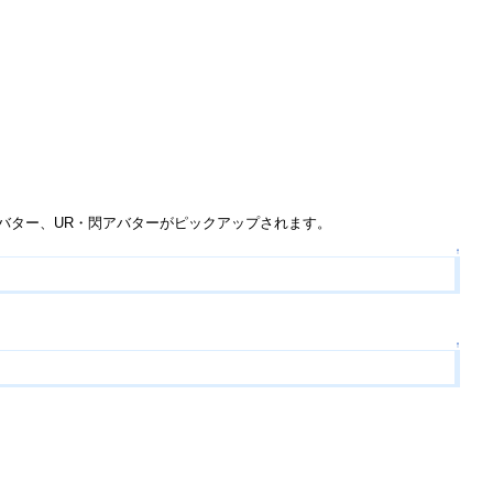
アバター、UR・閃アバターがピックアップされます。
↑
↑