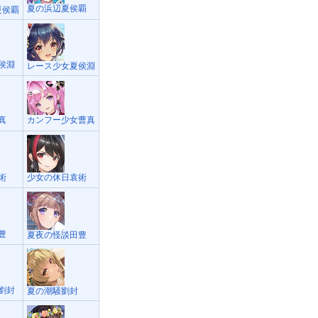
夏の浜辺夏侯覇
夏侯覇
夏侯淵
レース少女夏侯淵
真
カンフー少女曹真
術
少女の休日袁術
豊
夏夜の怪談田豊
劉封
夏の潮騒劉封