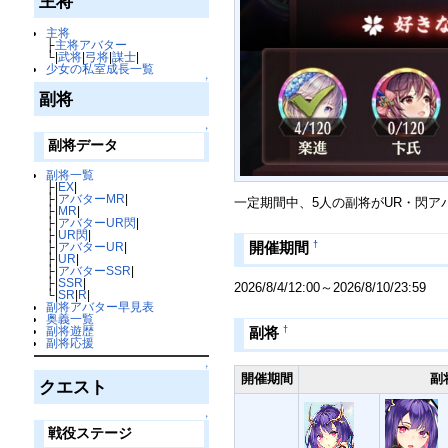
主将
主将
├
主将アバター
└|
武将
|
弓将
|
謀士
|
少女の私室成長一覧
↑
副将
↑
副将データ
副将一覧
├|
EX
|
├|
アバターMR
|
一定期間中、5人の副将がUR・閃ア
├|
MR
|
├|
アバターUR閃
|
├|
UR閃
|
†
開催期間
├|
アバターUR
|
├|
UR
|
├|
アバターSSR
|
├|
SSR
|
2026/8/4/12:00～2026/8/10/23:59
└|
SR
|
R
|
副将アバター早見表
奥義一覧
副将遊歴
†
副将
副将応援
↑
開催期間
副
クエスト
↑
戦役ステージ