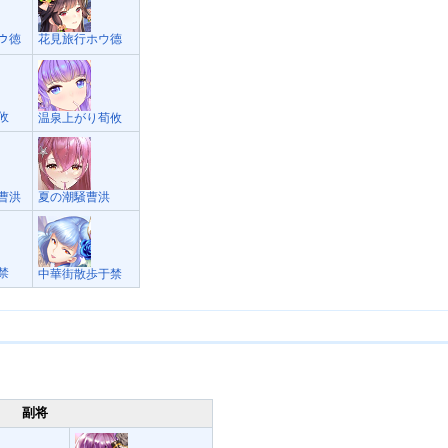
ホウ徳
花見旅行ホウ德
荀攸
温泉上がり荀攸
曹洪
夏の潮騒曹洪
禁
中華街散歩于禁
副将