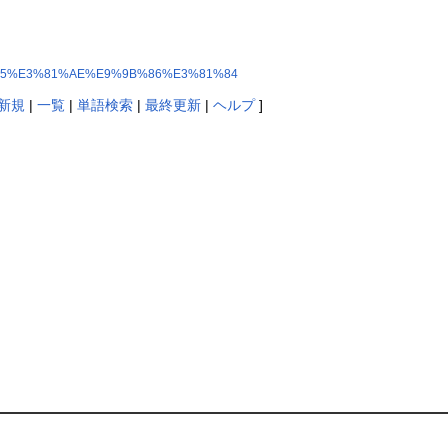
%A3%85%E3%81%AE%E9%9B%86%E3%81%84
新規
|
一覧
|
単語検索
|
最終更新
|
ヘルプ
]