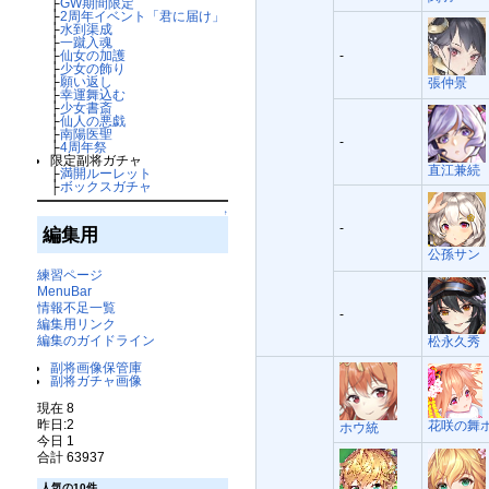
├
GW期間限定
├
2周年イベント「君に届け」
├
水到渠成
├
一蹴入魂
├
仙女の加護
-
├
少女の飾り
├
願い返し
張仲景
├
幸運舞込む
├
少女書斎
├
仙人の悪戯
├
南陽医聖
-
├
4周年祭
限定副将ガチャ
直江兼続
├
満開ルーレット
├
ボックスガチャ
↑
-
編集用
公孫サン
練習ページ
MenuBar
情報不足一覧
-
編集用リンク
編集のガイドライン
松永久秀
副将画像保管庫
副将ガチャ画像
現在 8
昨日:2
花咲の舞
ホウ統
今日 1
合計 63937
人気の10件