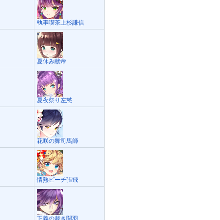
執事喫茶上杉謙信
夏休み献帝
夏夜祭り左慈
花咲の舞司馬師
情熱ビーチ張飛
正義の裁き関羽