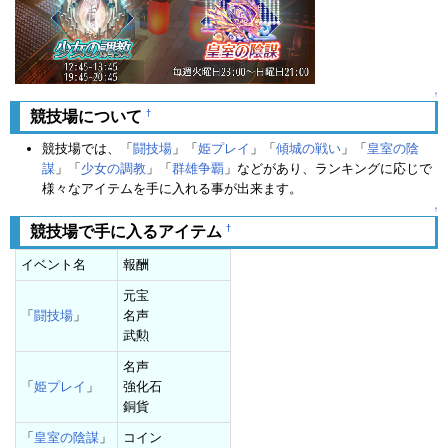
↑
†
競技場について
競技場では、「
闘技場
」「
姫プレイ
」「
傾城の戦い
」「
皇室の陰
謀
」「
少女の調教
」「
群雄争覇
」などがあり、ランキングに応じで
様々なアイテムを手に入れる事が出来ます。
↑
†
競技場で手に入るアイテム
イベント名
報酬
元宝
「
闘技場
」
名声
武勲
名声
「
姫プレイ
」
強化石
銅貨
「
皇室の陰謀
」
コイン