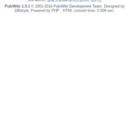
PukiWiki 1.5.1
© 2001-2016
PukiWiki Development Team
. Designed by
180style
. Powered by PHP . HTML convert time: 0.009 sec.