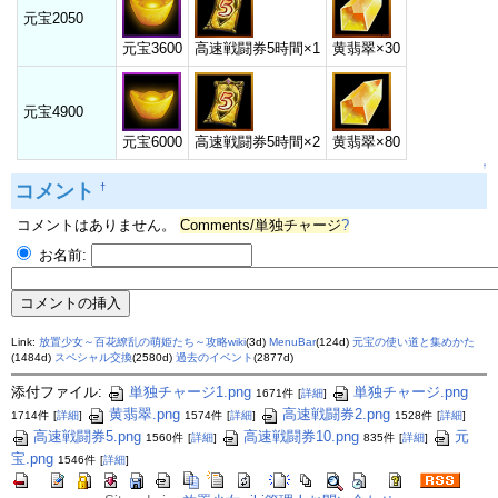
元宝2050
元宝3600
高速戦闘券5時間×1
黄翡翠×30
元宝4900
元宝6000
高速戦闘券5時間×2
黄翡翠×80
↑
コメント
†
コメントはありません。
Comments/単独チャージ
?
お名前:
Link:
放置少女～百花繚乱の萌姫たち～攻略wiki
(3d)
MenuBar
(124d)
元宝の使い道と集めかた
(1484d)
スペシャル交換
(2580d)
過去のイベント
(2877d)
添付ファイル:
単独チャージ1.png
単独チャージ.png
1671件
[
詳細
]
黄翡翠.png
高速戦闘券2.png
1714件
[
詳細
]
1574件
[
詳細
]
1528件
[
詳細
]
高速戦闘券5.png
高速戦闘券10.png
元
1560件
[
詳細
]
835件
[
詳細
]
宝.png
1546件
[
詳細
]