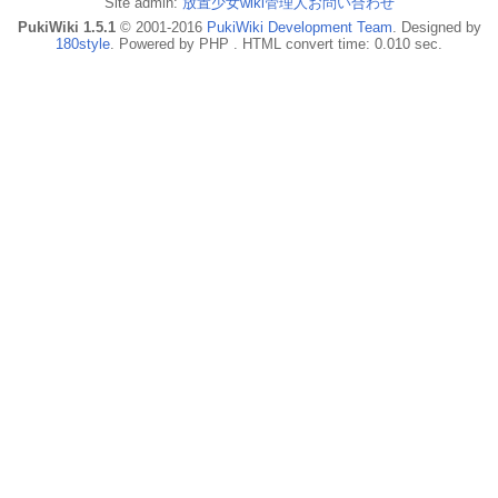
Site admin:
放置少女wiki管理人お問い合わせ
PukiWiki 1.5.1
© 2001-2016
PukiWiki Development Team
. Designed by
180style
. Powered by PHP . HTML convert time: 0.010 sec.