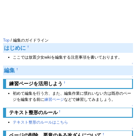
Top
/ 編集のガイドライン
はじめに
†
ここでは放置少女wikiを編集する注意事項を書いております。
↑
編集
†
↑
†
練習ページを活用しよう
初めて編集を行う方、また、編集作業に慣れいない方は既存のペー
ジを編集する前に
練習ページ
などで練習してみましょう。
↑
†
テキスト整形のルール
テキスト整形のルールはこちら
↑
†
ページの削除、悪意のある改ざんについて