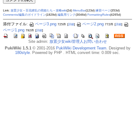
Link:
放置少女～百花繚乱の萌姫たち～攻略wiki
(2d)
MenuBar
(123d)
練習ページ
(353d)
Comments/編集のガイドライン
(1829d)
編集用リンク
(3046d)
FormattingRules
(4265d)
添付ファイル:
ページ3.png
ページ2.png
725件
[
詳細
]
772件
[
詳細
]
ページ1.png
792件
[
詳細
]
Site admin:
放置少女wiki管理人お問い合わせ
PukiWiki 1.5.1
© 2001-2016
PukiWiki Development Team
. Designed by
180style
. Powered by PHP . HTML convert time: 0.009 sec.