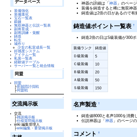
データベース
神器の詳細は「
神器
」のペー
装備を鋳造すると稀に無双神
装備強化
鋳造値は2倍の日があるので有
装備進化
宝石一覧表
鍛錬
鋳造値ポイント一覧表
無双神器と伝説一覧表
†
副将育成
副将訓練・覚醒
鋳造
鋳造2倍の日はS級装備が300
転生
城作り
少女の私室成長一覧
装備ランク
鋳造値
好感度システム
アイテム一覧
Ｄ級装備
5
私装一覧表
経験値テーブル
Ｃ級装備
10
サーバー一覧と統合情報
↑
Ｂ級装備
20
同盟
Ａ級装備
50
同盟
├
匪賊団討伐戦
Ｓ級装備
150
├
同盟戦
↑
交流掲示板
名声製造
†
交流
鋳造値8000と名声1000を
├
雑談掲示板
伝説神器は「
神器
」のページ
├
仕様質問掲示板
wiki 編集管理人
├
wiki編集・要望掲示板
↑
コメント
†