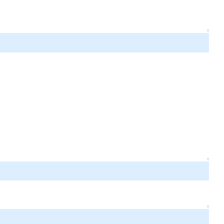
↑
↑
↑