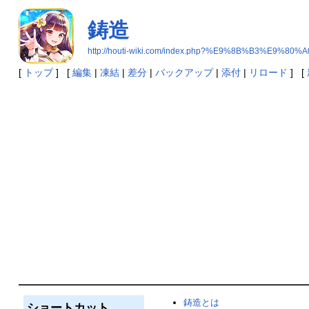
鋳造
http://houti-wiki.com/index.php?%E9%8B%B3%E9%80%A
[
トップ
] [
編集
|
凍結
|
差分
|
バックアップ
|
添付
|
リロード
] [
鋳造とは
ショートカット