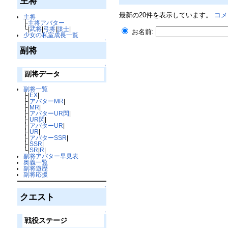
主将
最新の20件を表示しています。
コメ
主将
├
主将アバター
└|
武将
|
弓将
|
謀士
|
お名前:
少女の私室成長一覧
↑
副将
↑
副将データ
副将一覧
├|
EX
|
├|
アバターMR
|
├|
MR
|
├|
アバターUR閃
|
├|
UR閃
|
├|
アバターUR
|
├|
UR
|
├|
アバターSSR
|
├|
SSR
|
└|
SR
|
R
|
副将アバター早見表
奥義一覧
副将遊歴
副将応援
↑
クエスト
↑
戦役ステージ