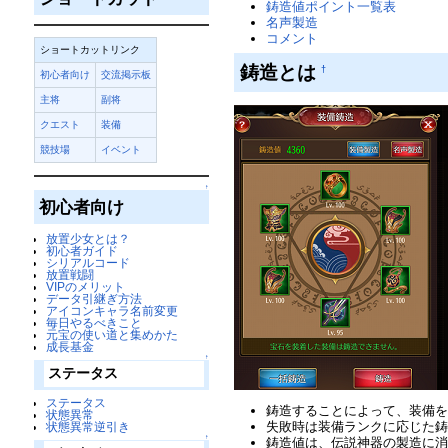
鋳造値ポイント一覧表
名声製造
コメント
ショートカットリンク
鋳造とは
†
初心者向け
交流掲示板
主将
副将
クエスト
装備
競技場
イベント
↑
初心者向け
放置少女とは？
初心者ガイド
シリアルコード
放置戦闘
VIPのメリット
データ引継ぎ方法
アイコンキャラ名前変更
毎日やるべきこと
元宝の使い道と集めかた
成長基金
↑
ステータス
ステータス
鋳造することによって、装備
状態異常
失敗時は装備ランクに応じた
状態異常逆引き
↑
鋳造値は、伝説神器の製造に