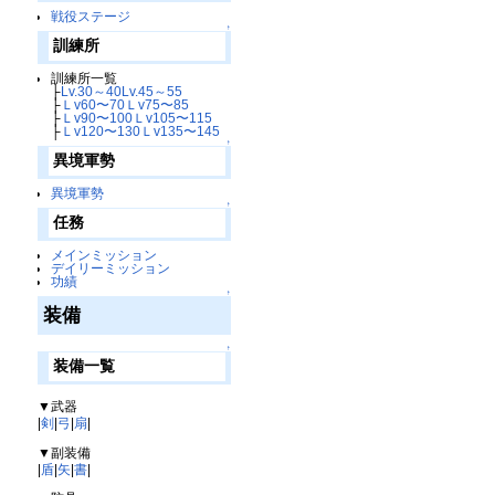
戦役ステージ
↑
訓練所
訓練所一覧
├
Lv.30～40
Lv.45～55
├
Ｌv60〜70
Ｌv75〜85
├
Ｌv90〜100
Ｌv105〜115
├
Ｌv120〜130
Ｌv135〜145
↑
異境軍勢
異境軍勢
↑
任務
メインミッション
デイリーミッション
功績
↑
装備
↑
装備一覧
▼武器
|
剣
|
弓
|
扇
|
▼副装備
|
盾
|
矢
|
書
|