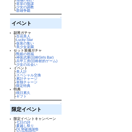
├
皇室の陰謀
├
少女の調教
└
群雄争覇
↑
イベント
副将ガチャ
├
百花美人
├
Lucky Star
├
仮装の集い
└
美少女楽園
セット装備ガチャ
├
甄姫の祝福
├
神装武庫(旧称Girls Bar)
├
兵甲工房(旧称射的ゲーム)
└
少女の出会い
イベント
├
美人計
├
スペシャル交換
├
累計チャージ
├
単独チャージ
├
限定特典
特典
├
積日累久
├
ギフト
↑
限定イベント
限定イベントキャンペーン
├
七日の詩
├
夏越し祭り
├
DL突破感謝祭