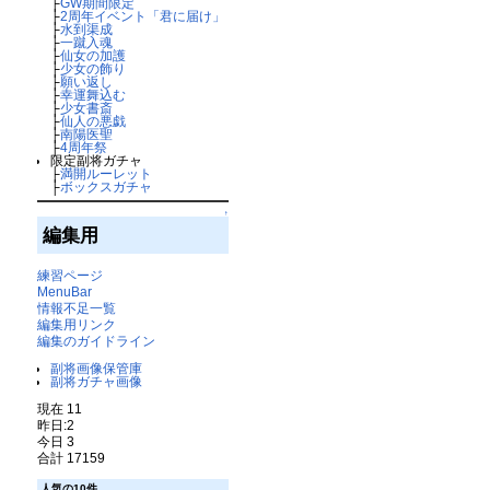
├
GW期間限定
├
2周年イベント「君に届け」
├
水到渠成
├
一蹴入魂
├
仙女の加護
├
少女の飾り
├
願い返し
├
幸運舞込む
├
少女書斎
├
仙人の悪戯
├
南陽医聖
├
4周年祭
限定副将ガチャ
├
満開ルーレット
├
ボックスガチャ
↑
編集用
練習ページ
MenuBar
情報不足一覧
編集用リンク
編集のガイドライン
副将画像保管庫
副将ガチャ画像
現在 11
昨日:2
今日 3
合計 17159
人気の10件