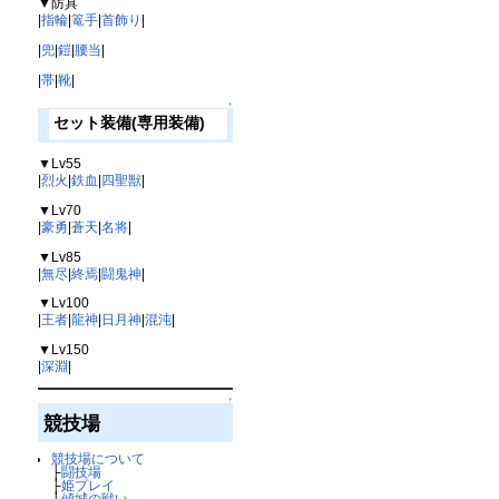
▼防具
|
指輪
|
篭手
|
首飾り
|
|
兜
|
鎧
|
腰当
|
|
帯
|
靴
|
↑
セット装備(専用装備)
▼Lv55
|
烈火
|
鉄血
|
四聖獣
|
▼Lv70
|
豪勇
|
蒼天
|
名将
|
▼Lv85
|
無尽
|
終焉
|
闘鬼神
|
▼Lv100
|
王者
|
龍神
|
日月神
|
混沌
|
▼Lv150
|
深淵
|
↑
競技場
競技場について
├
闘技場
├
姫プレイ
├
傾城の戦い