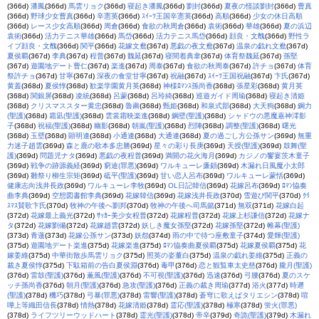
(366d)
潘鳳
(366d)
馬雲リョク
(366d)
寝起き潘鳳
(366d)
劉封
(366d)
夏夜の怪談劉封
(366d)
曹真
(366d)
野球少女曹真
(366d)
辛憲英
(366d)
ｽｲｰﾂ王国辛憲英
(366d)
高順
(366d)
少女の休日高順
(366d)
レース少女高順
(366d)
周倉
(366d)
食欲の秋周倉
(366d)
袁術
(366d)
華雄
(366d)
夏の浜辺
袁術
(366d)
活力テニス華雄
(366d)
馬岱
(366d)
活力テニス馬岱
(366d)
顔良・文醜
(366d)
野性ラ
イブ顔良・文醜
(366d)
関平
(366d)
花嫁文鴦
(367d)
悪戯の夜文鴦
(367d)
温泉の戯れ文鴦
(367d)
夏侯覇
(367d)
李典
(367d)
程普
(367d)
魏延
(367d)
寝間着典韋
(367d)
体育祭魏延
(367d)
孫堅
(367d)
遊園地デート曹仁
(367d)
楽進
(367d)
周泰
(367d)
食欲の秋周泰
(367d)
許チョ
(367d)
体育
祭許チョ
(367d)
甘寧
(367d)
深夜の食堂甘寧
(367d)
祝融
(367d)
ｽｲｰﾂ王国祝融
(367d)
卞氏
(367d)
黄蓋
(368d)
夏侯惇
(368d)
歓楽学園黄月英
(368d)
神様ﾛﾏﾝｽ孫尚香
(368d)
張星彩
(368d)
黄月英
(368d)
関銀屏
(368d)
凌統
(368d)
呂蒙
(368d)
呂玲綺
(368d)
巡遊ガイド周瑜
(368d)
寝起き清姫
(368d)
クリスマススター黄忠
(368d)
魯粛
(368d)
甄姫
(368d)
和泉式部
(368d)
大天狗
(368d)
鋼力
(聖護)
(368d)
霜凪(聖護)
(368d)
雲裳霜映楽進
(368d)
鋼壁(聖護)
(368d)
シャドウの悪魔嘉神澪影
子
(368d)
祝福(聖護)
(368d)
幽影
(368d)
朝嵐(聖護)
(368d)
烈陣
(368d)
調整(聖護)
(368d)
曙光
(368d)
玉壁
(368d)
顕明連
(368d)
小通連
(368d)
大通連
(368d)
夏の過ごし方公孫サン
(369d)
無重
力迷子趙雲
(369d)
森と鹿の歌本多忠勝
(369d)
星々の彩り長庚
(369d)
天授(聖護)
(369d)
鼓舞(聖
護)
(369d)
問題児ナタ
(369d)
悪戯の夜程普
(369d)
満開の花火海月
(369d)
カジノの饗宴茨木童子
(369d)
戦争の跡源義経
(369d)
窮途(罪悪)
(369d)
ワルキューレ廉頗
(369d)
木漏れ日風魔小太郎
(369d)
雛祭り柳生宗矩
(369d)
砥平(聖護)
(369d)
甘い恋人呂布
(369d)
ワルキューレ蒙恬
(369d)
健康志向浅井長政
(369d)
ワルキューレ李牧
(369d)
OL日記韓信
(369d)
花嫁呂布
(369d)
ﾛﾏﾝ協奏
曲李典
(369d)
空想図書館李典
(369d)
花嫁韓信
(369d)
花嫁浅井長政
(370d)
雪遊び関平
(370d)
ｸﾘ
ｽﾏｽ賛歌卞氏
(370d)
牧神の午後へ劉邦
(370d)
牧神の午後へ司馬懿
(371d)
無双
(371d)
花嫁白起
(372d)
花嫁最上義光
(372d)
ｻｯｶｰ美少女程普
(372d)
花嫁程普
(372d)
花嫁上杉謙信
(372d)
花嫁ナ
タ
(372d)
花嫁劉備
(372d)
花嫁趙雲
(372d)
妖しき魔女孫堅
(372d)
花嫁孫堅
(372d)
帷幕(聖護)
(373d)
青蓮
(373d)
花嫁公孫サン
(373d)
妖怨
(374d)
雨の中で待つ座敷童子
(374d)
愛輝(聖護)
(375d)
遊園地デート楽進
(375d)
花嫁楽進
(375d)
ﾛﾏﾝ協奏曲夏侯覇
(375d)
花嫁夏侯覇
(375d)
花
嫁姜維
(375d)
中華街散歩馬雲リョク
(375d)
照英の姿董白
(375d)
温泉の戯れ姜維
(375d)
正義の
裁き夏侯惇
(375d)
下駄箱前の告白夏侯淵
(376d)
毒甲
(376d)
恋と観覧車太史慈
(376d)
朧月(聖護)
(376d)
雷鼓(聖護)
(376d)
薫風(聖護)
(376d)
不可視(聖護)
(376d)
迅速
(376d)
弓腰
(376d)
夏のスケ
ッチ孫尚香
(376d)
朝月(聖護)
(376d)
急攻(聖護)
(376d)
正義の裁き周瑜
(377d)
浴火
(377d)
時遡
(聖護)
(378d)
機巧
(378d)
弓暴(罪悪)
(378d)
雷響(聖護)
(378d)
蒼穹に歌えばタリエシン
(378d)
喧
嘩上等織田信長
(378d)
情熱
(378d)
花嫁清姫
(378d)
霊応(聖護)
(378d)
極寒
(378d)
蛍火(罪悪)
(378d)
ライフツリーウッドハート
(378d)
霊光(聖護)
(378d)
帝辛
(379d)
奇詭(聖護)
(379d)
木漏れ