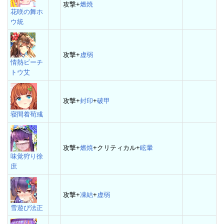
攻撃+
燃焼
花咲の舞ホ
ウ統
攻撃+
虚弱
情熱ビーチ
トウ艾
攻撃+
封印
+
破甲
寝間着荀彧
攻撃+
燃焼
+クリティカル+
眩暈
味覚狩り徐
庶
攻撃+
凍結
+
虚弱
雪遊び法正