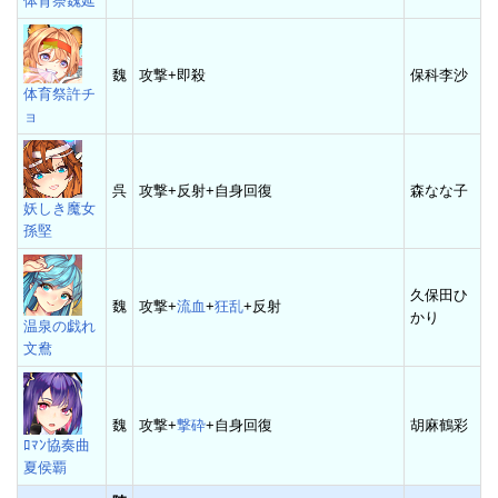
体育祭魏延
魏
攻撃+即殺
保科李沙
体育祭許チ
ョ
呉
攻撃+反射+自身回復
森なな子
妖しき魔女
孫堅
久保田ひ
魏
攻撃+
流血
+
狂乱
+反射
かり
温泉の戯れ
文鴦
魏
攻撃+
撃砕
+自身回復
胡麻鶴彩
ﾛﾏﾝ協奏曲
夏侯覇