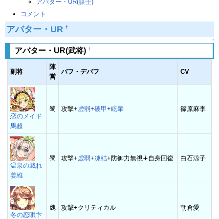
アバター・UR(謀士)
コメント
アバター・UR
†
↑
†
アバター・UR(武将)
陣
副将
バフ・デバフ
CV
営
蜀
攻撃+
虚弱
+
破甲
+
眩暈
篠原麻李
恋のメイド
馬超
蜀
攻撃+
虚弱
+
凍結
+防御力無視∔自身回復
白石涼子
温泉の戯れ
姜維
魏
攻撃+クリティカル
朝倉愛
冬の恋唄卞