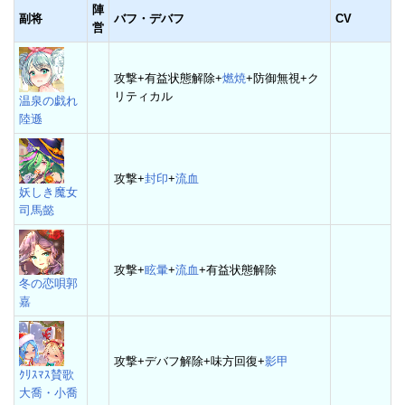
陣
副将
バフ・デバフ
CV
営
攻撃+有益状態解除+
燃焼
+防御無視+ク
リティカル
温泉の戯れ
陸遜
攻撃+
封印
+
流血
妖しき魔女
司馬懿
攻撃+
眩暈
+
流血
+有益状態解除
冬の恋唄郭
嘉
攻撃+デバフ解除+味方回復+
影甲
ｸﾘｽﾏｽ賛歌
大喬・小喬