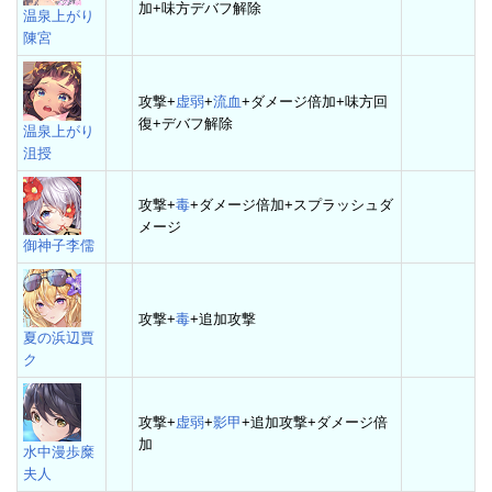
加+味方デバフ解除
温泉上がり
陳宮
攻撃+
虚弱
+
流血
+ダメージ倍加+味方回
復+デバフ解除
温泉上がり
沮授
攻撃+
毒
+ダメージ倍加+スプラッシュダ
メージ
御神子李儒
攻撃+
毒
+追加攻撃
夏の浜辺賈
ク
攻撃+
虚弱
+
影甲
+追加攻撃+ダメージ倍
加
水中漫歩糜
夫人