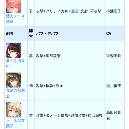
群
攻撃+クリティカル+
援護
+反射+再攻撃
小池理子
活力テニス
華雄
陣
副将
バフ・デバフ
CV
営
群
攻撃+追加攻撃
富樫美鈴
夏の浜辺袁
術
蜀
攻撃+援護+流血
緑川優美
食欲の秋周
倉
高田紗希
群
攻撃+ダメージ倍加+追加攻撃+自己回復
衣
レース少女
高順