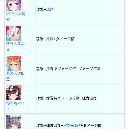
攻撃+
凍結
ｽｲｰﾂ王国荀
攸
攻撃+
風破
+ダメージ倍
妖精の森馬
良
攻撃+放置中ダメージ倍+ダメージ倍加
夏の浜辺田
豊
攻撃+放置時ダメージ倍増+味方回復
寝間着程イ
ク
攻撃+味方回復+
氷鎧
+
凍結
+ダメージ倍