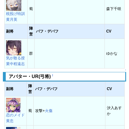
蜀
森下千咲
枕投げ特訓
黄月英
陣
副将
バフ・デバフ
CV
営
群
ゆかな
気が散る授
業中程遠志
↑
†
アバター・UR(弓将)
陣
副将
バフ・デバフ
CV
営
汐入あす
蜀
攻撃+
火傷
か
恋のメイド
黄忠