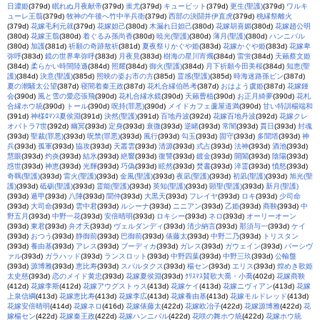
日濃姫
(379d)
眠れぬ月夜献帝
(379d)
蚩尤
(379d)
キューピット
(379d)
更生(聖護)
(379d)
ワルキ
ューレ王翦
(379d)
牧神の午後へ竹中半兵衛
(379d)
西部の決闘井伊直虎
(379d)
桃縁祭離火
(379d)
花嫁毛利元就
(379d)
花嫁妲己
(380d)
木漏れ日妲己
(380d)
花嫁胡喜媚
(380d)
花嫁趙公明
(380d)
花嫁王翦
(380d)
着ぐるみ孫尚香
(380d)
暁光(聖護)
(380d)
薄月(聖護)
(380d)
ハンニバル
(380d)
加護
(381d)
祈願の奇跡敖祈
(381d)
夏夜祭りかぐや姫
(383d)
花嫁かぐや姫
(383d)
花嫁卑
弥呼
(383d)
鏡の世界卑弥呼
(383d)
月夜見
(383d)
樹海の星川宵燭
(384d)
雷蛍
(384d)
天籟蔡文姫
(384d)
柔らかい時間陸遜
(384d)
照耀
(384d)
御火(聖護)
(384d)
月下祈願今田美桜
(384d)
知恵(聖
護)
(384d)
決意(聖護)
(385d)
照映の姿お市の方
(385d)
霊感(聖護)
(385d)
時海迷路孫ピン
(387d)
夏の潮騒太公望
(387d)
寝間着秦王政
(387d)
花札合縁伯邑考
(387d)
おはよう虞姫
(387d)
花嫁鍾
会
(390d)
風と雪の愛恋張飛
(390d)
花札合縁水鏡
(390d)
天籟曹植
(390d)
お正月綺夢
(390d)
花札
合縁ホウ統
(390d)
トール
(390d)
呪持(罪悪)
(390d)
メイドカフェ蘆屋道満
(390d)
甘い特訓楊端和
(391d)
神様ﾛﾏﾝｽ夏侯淵
(391d)
決然(聖護)
(391d)
百地丹波
(392d)
花嫁百地丹波
(392d)
花嫁クレ
オパトラ7世
(392d)
幽冥
(393d)
定身
(393d)
衰微
(393d)
逆睹
(393d)
常闇
(393d)
貫日
(393d)
封魂
(393d)
聖裁(罪悪)
(393d)
呪禁(罪悪)
(393d)
風行
(393d)
勾玉
(393d)
固守
(393d)
多聞塔
(393d)
神
兵
(393d)
孤軍
(393d)
協攻
(393d)
天叢雲
(393d)
清源
(393d)
式占
(393d)
法神
(393d)
酒池
(393d)
慧眼
(393d)
灼炎
(393d)
結氷
(393d)
絶響
(393d)
復讐
(393d)
鍍金
(393d)
開闔
(393d)
陰陽
(393d)
惑世
(393d)
神恵
(393d)
光輝
(393d)
巧偽
(393d)
眩然
(393d)
焚書
(393d)
淬霊
(393d)
憤怒
(393d)
奇羈(聖護)
(393d)
雷火(聖護)
(393d)
金風(聖護)
(393d)
夜凪(聖護)
(393d)
初凪(聖護)
(393d)
旭光(聖
護)
(393d)
砥砺(聖護)
(393d)
霊能(聖護)
(393d)
英知(聖護)
(393d)
顕聖(聖護)
(393d)
新月(聖護)
(393d)
遁甲
(393d)
八陣
(393d)
聞仲
(393d)
大黒天
(393d)
フレイヤ
(393d)
ロキ
(393d)
少司命
(393d)
大司命
(393d)
雲中君
(393d)
ルシーナ
(393d)
ニニアン
(393d)
乙姫
(393d)
商鞅
(393d)
中
野五月
(393d)
中野一花
(393d)
安倍晴明
(393d)
ロキシー
(393d)
ネロ
(393d)
オーリーオーン
(393d)
東君
(393d)
弁才天
(393d)
ヴェルダンディ
(393d)
清少納言
(393d)
那須与一
(393d)
ケイ
(393d)
おつう
(393d)
静御前
(393d)
巴御前
(393d)
俵藤太
(393d)
中野二乃
(393d)
トリスタン
(393d)
養由基
(393d)
アレス
(393d)
ブーディカ
(393d)
ガレス
(393d)
ガウェイン
(393d)
パーシヴ
ァル
(393d)
ガラハッド
(393d)
ランスロット
(393d)
中野四葉
(393d)
中野三玖
(393d)
公輸盤
(393d)
源博雅
(393d)
恵比寿
(393d)
スパルタクス
(393d)
楊セン
(393d)
エリス
(393d)
煌めき歌姫
太史慈
(393d)
恋のメイド黄忠
(393d)
花嫁夏侯淵
(393d)
ｸﾘｽﾏｽ賛歌大喬・小喬
(402d)
花嫁商鞅
(412d)
花嫁李斯
(412d)
花嫁アウグストゥス
(413d)
花嫁ケイ
(413d)
花嫁ニヴィアン
(413d)
花嫁
上泉信綱
(413d)
花嫁恵比寿
(413d)
花嫁李広
(413d)
花嫁養由基
(413d)
花嫁モルドレッド
(413d)
花嫁安倍晴明
(414d)
花嫁ネロ
(416d)
花嫁俵藤太
(422d)
花嫁欧冶子
(422d)
花嫁源博雅
(422d)
花
嫁楊セン
(422d)
花嫁秦王政
(422d)
花嫁ハンニバル
(422d)
花咲の舞ホウ統
(422d)
花嫁ホウ統