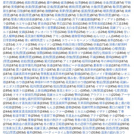
星芒(聖護)
(96d)
残影(聖護)
(96d)
霧中
(96d)
破浪
(96d)
仙澤
(96d)
鎮弦
(96d)
冷血(聖護)
(97d)
守御
(97d)
英傑
(97d)
炎盾(聖護)
(97d)
定魂(聖護)
(97d)
燃焼(罪悪)
(97d)
火傷(罪悪)
(97d)
毒(罪悪)
(97d)
新生
(97d)
日陰
(97d)
酩酊
(97d)
微醺
(97d)
美夢(聖護)
(97d)
援護(聖護)
(97d)
嘲弄(聖護)
(97d)
束縛
(罪悪)
(97d)
春困(罪悪)
(97d)
魔契
(97d)
荊棘(聖護)
(97d)
引裂(罪悪)
(97d)
撃砕(罪悪)
(97d)
バエル
(97d)
聖夜の燭光胡喜媚
(97d)
人狼ゲーム張遼
(97d)
月下の邂逅嫦娥
(97d)
ティアマト
(105d)
ヘ
ラ
(105d)
カエサル
(117d)
霍去病
(117d)
李広
(117d)
袁紹
(118d)
体育祭袁紹
(118d)
共工
(118d)
墨麟
(120d)
MenuBar
(124d)
帰り道墨麟
(124d)
太白金星
(124d)
天照大神
(124d)
花嫁ブリュンヒ
ルド
(124d)
女媧
(124d)
クレオパトラ7世
(124d)
張春華
(125d)
ケンエン
(126d)
貂蝉
(129d)
甘い
恋人貂蝉
(129d)
花見旅行貂蝉
(129d)
アモン
(129d)
建御雷神
(139d)
ぬらりひょん
(146d)
ゆるい
日常劉禅
(146d)
青い瞬間馬雲リョク
(146d)
スウィートモーメンツ馬超
(146d)
炎帝
(151d)
ハデ
ス
(151d)
スサノオ
(159d)
ポセイドン
(159d)
灼熱日焼け孫堅
(159d)
伏羲
(171d)
深夜の駅荊軻
(171d)
レヴィアタン
(176d)
嫦娥
(180d)
覇業
(180d)
仁徳
(180d)
強鋒(聖護)
(180d)
心曜(聖護)
(180d)
生気(聖護)
(180d)
強襲
(180d)
病躯
(180d)
黄泉侍コマ
(180d)
熱烈な視線張コウ
(180d)
ゼ
ウス
(180d)
捕虜(罪悪)
(186d)
皮肉(聖護)
(186d)
存恤(聖護)
(186d)
不滅
(186d)
鹿鳴
(186d)
破甲
(罪悪)
(186d)
岩鎧(聖護)
(186d)
紫式部
(187d)
アミナ
(187d)
稲羽卯
(187d)
年の神稲羽卯
(187d)
孔明
(187d)
歓楽学園孔明
(187d)
張遼
(187d)
情熱ビーチ張遼
(187d)
夏夜祭り張遼
(187d)
狩野永
徳
(187d)
賈ク
(187d)
寝起き賈ク
(187d)
夏の浜辺賈ク
(187d)
真田幸村
(187d)
雛祭り真田幸村
(187d)
花嫁真田幸村
(187d)
聖夜配達真田幸村
(187d)
劉備
(187d)
恋のメイド劉備
(187d)
レオニ
ダス1世
(187d)
曹操
(187d)
夏夜祭り曹操
(187d)
摘み食い曹操
(187d)
花嫁荀攸
(187d)
花嫁ホウ
徳
(187d)
ホウ徳
(187d)
神様ﾛﾏﾝｽホウ徳
(187d)
花見旅行ホウ德
(187d)
奮起(聖護)
(187d)
花嫁レ
オニダス1世
(187d)
花詞(聖護)
(187d)
抵抗(聖護)
(187d)
閻羅王
(187d)
イザナギ
(195d)
柳生宗矩
(195d)
塚原卜伝
(195d)
上泉信綱
(195d)
落花と剣ケンエン
(195d)
八陣(聖護)
(216d)
七星(聖護)
(216d)
ドキドキ探偵孔明
(216d)
花嫁カエサル
(216d)
撃砕
(216d)
アウグストゥス
(220d)
アーサ
ー王
(220d)
冷徹な裁判官関羽
(220d)
カジノの饗宴大嶽丸
(220d)
セト
(220d)
寝起き司馬懿
(220d)
酔わす蒸気徳川家康
(220d)
雪見温泉関平
(220d)
天草四郎
(220d)
韓非
(220d)
森と鹿の歌
小松姫
(220d)
シャンプー
(229d)
らんま
(229d)
趙奢
(242d)
花嫁狩野永徳
(244d)
裏口の秘密丁奉
(244d)
闌夜富貴花雑賀孫市
(249d)
ルシファー
(249d)
ミカエル
(249d)
イザナミ
(256d)
丁奉
(256d)
歓楽学園丁奉
(256d)
弓道部丁奉
(256d)
天道あかね
(256d)
アテナ
(270d)
ナタ
(270d)
ヘー
ラクレース
(270d)
重黎
(270d)
食欲の秋許チョ
(270d)
青春の歌玉藻前
(270d)
メイドカフェ孟獲
(270d)
舞踏会の夜郭嘉
(297d)
冬の響き王昭君
(297d)
冬の恋唄卞氏
(297d)
冬の恋唄郭嘉
(297d)
江淮夜泊王貴人
(303d)
花嫁王貴人
(303d)
滅勢(聖護)
(303d)
盲目(罪悪)
(303d)
困惑(罪悪)
(303d)
印記(罪悪)
(303d)
羲和
(303d)
パーティータイム魯班
(303d)
張コウ
(318d)
温泉の戯れ張コウ