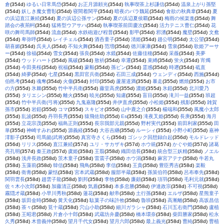
倉
(354d)
ゆるい日常馬岱
(354d)
お正月源頼光
(354d)
執事喫茶上杉謙信
(354d)
温泉上がり孫堅
(354d)
妖しき魔女曹彰
(354d)
寝間着関平
(354d)
暗夜のバラ魏延
(354d)
食欲の秋典韋
(354d)
夏
の浜辺直江兼続
(354d)
夏の浜辺公孫サン
(354d)
夏の浜辺夏侯覇
(354d)
梅雨の候楽進
(354d)
舞
踏会の夜荊軻
(354d)
猛将型ウアサハ
(354d)
執事喫茶前田慶次
(354d)
活力テニス曹仁
(354d)
花
咲の舞司馬師
(354d)
流血
(354d)
水鉄砲遊び程普
(354d)
影甲
(354d)
邪湧
(354d)
魔壁
(354d)
文鴦
(354d)
卑弥呼
(354d)
レイチェル
(354d)
酒呑童子
(354d)
清姫
(354d)
趙公明
(354d)
太公望
(354d)
胡喜媚
(354d)
呉夫人
(354d)
不知火舞
(354d)
范増
(354d)
徳川家康
(354d)
雪泉
(354d)
歌姫アーサ
ー
(354d)
徐福
(354d)
雪女
(354d)
張良
(354d)
水鏡
(354d)
佐藤佳穂
(354d)
采薇
(354d)
美夢
(354d)
ウッドハート
(354d)
風破
(354d)
敖祈
(354d)
幸運
(354d)
束縛
(354d)
蛍火
(354d)
宵燭
(354d)
今田美桜
(354d)
祝福
(354d)
蒙毅
(354d)
孫ピン
(354d)
霊感
(354d)
時遡
(354d)
砥直
(354d)
綺夢
(354d)
七星
(354d)
黒田官兵衛
(354d)
石田三成
(354d)
ウェンディ
(354d)
西施
(354d)
伯邑考
(354d)
魂奪
(354d)
火傷
(354d)
封印
(355d)
蘆屋道満
(355d)
暴走
(355d)
燃焼
(355d)
お市
の方
(355d)
氷棘
(355d)
竹中半兵衛
(355d)
藤堂高虎
(355d)
濃姫
(355d)
氷鎧
(355d)
北川愛乃
(355d)
タリエシン
(355d)
離火
(355d)
暁光
(355d)
知慮
(355d)
盲目
(355d)
滝川一益
(355d)
班超
(355d)
竹中半兵衛(弓将)
(355d)
九鬼嘉隆
(355d)
井伊直虎
(355d)
小松姫
(355d)
残影
(355d)
雑賀
孫市
(355d)
岩鎧
(355d)
コマ
(355d)
スキピオ
(355d)
山中鹿之介
(355d)
楊端和
(355d)
風魔小太郎
(355d)
乱波
(355d)
丹羽長秀
(355d)
猿飛佐助
(355d)
Es
(355d)
滝夜叉姫
(355d)
長庚
(355d)
海月
(355d)
立花宗茂
(355d)
福島正則
(355d)
長宗我部元親
(355d)
野村実代
(355d)
前田利家
(355d)
田
単
(355d)
神崎すみれ
(355d)
源義経
(355d)
大谷吉継
(355d)
ルーシィ
(355d)
小野小町
(355d)
嘉神
澪影子
(355d)
司馬懿(武将)
(355d)
真宮寺さくら
(356d)
ゴシック回想録白起
(356d)
モルドレッド
(356d)
リリス
(356d)
直江兼続
(357d)
ユリ・サカザキ
(357d)
ホウ統
(357d)
かぐや姫
(357d)
諸葛
亮孔明
(357d)
秦王政
(357d)
虞姫
(358d)
王翦
(358d)
織田信長
(358d)
統合型三妖精
(358d)
ノエル
(358d)
浅井長政
(358d)
茨木童子
(358d)
雷震子
(358d)
ホウ涓
(358d)
麻宮アテナ
(358d)
牛若丸
(358d)
玉藻前
(358d)
韓信
(358d)
飛鳥
(358d)
李信
(358d)
王賁
(358d)
豊臣秀吉
(358d)
楽毅
(358d)
衛青
(358d)
蒙恬
(358d)
宮本武蔵
(358d)
服部半蔵
(358d)
孫策伯符
(358d)
呂布奉先
(358d)
関羽雲長
(358d)
趙雲子龍
(358d)
劉邦
(358d)
李牧
(358d)
廉頗
(358d)
項羽
(358d)
毛利元就
(358d)
佐々木小次郎
(358d)
加藤清正
(358d)
気盾
(358d)
本多忠勝
(358d)
伊達政宗
(358d)
不可視
(358d)
霧隠才蔵
(358d)
小早川秀秋
(358d)
蓮花
(358d)
献帝
(358d)
土行孫
(358d)
エルザ
(358d)
星熊童子
(358d)
坂田金時
(358d)
黄天化
(358d)
駄菓子の味許攸
(358d)
魯班
(358d)
高漸離
(358d)
高坂昌信
(358d)
茶々
(358d)
筧十蔵
(358d)
穴山小助
(358d)
細川ガラシャ
(358d)
石川五右衛門
(358d)
盧植
(358d)
王昭君
(358d)
片倉小十郎
(358d)
武蔵坊弁慶
(358d)
橋本環奈
(358d)
柴田勝家
(358d)
松永
久秀
(358d)
木曾義仲
(358d)
望月千代女
(358d)
望月六郎
(358d)
最上義光
(358d)
曹純
(358d)
曹植