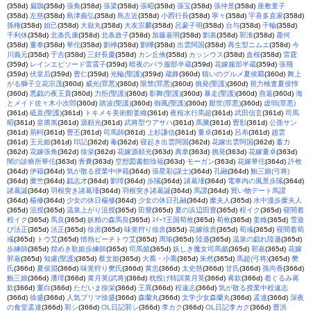
(358d)
扁鵲
(358d)
張角
(358d)
張梁
(358d)
張昭
(358d)
張宝
(358d)
張仲景
(358d)
座敷童子
(358d)
左慈
(358d)
島津義弘
(358d)
島左近
(358d)
小西行長
(358d)
寧々
(358d)
宇喜多直家
(358d)
孫権
(358d)
妲己
(358d)
大嶽丸
(358d)
大友宗麟
(358d)
呂蒙子明
(358d)
台与
(358d)
千輪
(358d)
千利休
(358d)
北条氏康
(358d)
北条政子
(358d)
加藤嘉明
(358d)
劉表
(358d)
郭淮
(358d)
蕭何
(358d)
董奉
(358d)
華佗
(358d)
劉禅
(358d)
劉曄
(358d)
出雲阿国
(358d)
再生型ニムエ
(358d)
今
川義元
(358d)
于吉
(358d)
三好長慶
(358d)
カン丘倹
(358d)
カッシウス
(358d)
血桜
(358d)
雷霆
(359d)
レインエピソード雷震子
(359d)
暗夜のバラ服部半蔵
(359d)
花嫁服部半蔵
(359d)
張飛
(359d)
伏皇后
(359d)
曹仁
(359d)
光輪(聖護)
(359d)
蔵鋒
(360d)
犒いのグルメ夏侯覇
(360d)
舞上
がる獅子立花宗茂
(360d)
威光(罪悪)
(360d)
限禁(罪悪)
(360d)
挑発(聖護)
(360d)
視力検査夏侯惇
(360d)
悪戯の夜王賁
(360d)
力拒(聖護)
(360d)
影舞(聖護)
(360d)
暴走(聖護)
(360d)
燕返
(360d)
海
とメイド佐々木小次郎
(360d)
踏波(聖護)
(360d)
御風(聖護)
(360d)
厭世(罪悪)
(360d)
虚弱(罪悪)
(361d)
砥直(聖護)
(361d)
トキメキ美術館姜維
(361d)
夜桜水行馬超
(361d)
武田信玄
(361d)
司馬
昭
(361d)
皇甫嵩
(361d)
源頼光
(361d)
武将型ウアサハ
(361d)
馬騰
(361d)
曹彰
(361d)
公孫サン
(361d)
荊軻
(361d)
曹丕
(361d)
司馬師
(361d)
上杉謙信
(361d)
董卓
(361d)
呂布
(361d)
趙雲
(361d)
王元姫
(361d)
印記
(362d)
毒
(362d)
寝起き出雲阿国
(362d)
花嫁出雲阿国
(362d)
蓄力
(362d)
花嫁張角
(362d)
徐栄
(362d)
花嫁源頼光
(363d)
典韋
(363d)
挑発
(363d)
花嫁董卓
(363d)
闇の診療所華佗
(363d)
青嚢
(363d)
空想図書館徐福
(363d)
モーガン
(363d)
花嫁華佗
(364d)
許攸
(364d)
伊籍
(364d)
気が散る授業中伊籍
(364d)
張星彩(謀士)
(364d)
孔融
(364d)
鮑三娘(弓将)
(364d)
糜竺
(364d)
戯志才
(364d)
劉璋
(364d)
歩隲
(364d)
諸葛瑾
(364d)
電車内の風景歩隲
(364d)
諸葛誕
(364d)
羽根突き諸葛瑾
(364d)
羽根突き諸葛誕
(364d)
馬謖
(364d)
買い物デート馬謖
(364d)
楊修
(364d)
少女の休日楊修
(364d)
少女の休日孔融
(364d)
糜夫人
(365d)
水中漫歩糜夫人
(365d)
沮授
(365d)
温泉上がり沮授
(365d)
田豊
(365d)
夏の浜辺田豊
(365d)
程イク
(365d)
寝間着
程イク
(365d)
馬良
(365d)
妖精の森馬良
(365d)
ｽｲｰﾂ王国荀攸
(365d)
荀攸
(365d)
姜維
(365d)
雪遊
び法正
(365d)
法正
(365d)
徐庶
(365d)
味覚狩り徐庶
(365d)
花嫁徐庶
(365d)
荀彧
(365d)
寝間着荀
彧
(365d)
トウ艾
(365d)
情熱ビーチトウ艾
(365d)
周瑜
(365d)
陸遜
(365d)
温泉の戯れ陸遜
(365d)
歩練師
(365d)
煌めき歌姫歩練師
(365d)
司馬懿
(365d)
妖しき魔女司馬懿
(365d)
郭嘉
(365d)
花嫁
郭嘉
(365d)
知慮(聖護)
(365d)
蔡文姫
(365d)
大喬・小喬
(365d)
朱然
(365d)
馬超(弓将)
(365d)
樊
氏
(366d)
夏侯淵
(366d)
味覚狩り樊氏
(366d)
黄忠
(366d)
太史慈
(366d)
甘氏
(366d)
孫尚香
(366d)
鮑三娘
(366d)
潘璋
(366d)
黄月英(武将)
(366d)
枕投げ特訓黄月英
(366d)
蒋欽
(366d)
着ぐるみ蒋
欽
(366d)
董白
(366d)
ただいま徐栄
(366d)
王異
(366d)
程遠志
(366d)
気が散る授業中程遠志
(366d)
徐盛
(366d)
人気プリマ徐盛
(366d)
森蘭丸
(366d)
文学少女森蘭丸
(366d)
孟達
(366d)
深夜
の食堂孟達
(366d)
郭シ
(366d)
OL日記郭シ
(366d)
李カク
(366d)
OL日記李カク
(366d)
曹洪