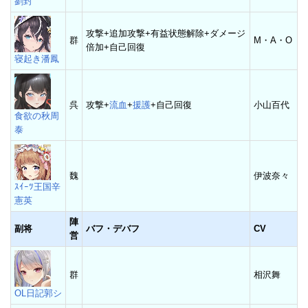
劉封
攻撃+追加攻撃+有益状態解除+ダメージ
群
M・A・O
倍加+自己回復
寝起き潘鳳
呉
攻撃+
流血
+
援護
+自己回復
小山百代
食欲の秋周
泰
魏
伊波奈々
ｽｲｰﾂ王国辛
憲英
陣
副将
バフ・デバフ
CV
営
群
相沢舞
OL日記郭シ