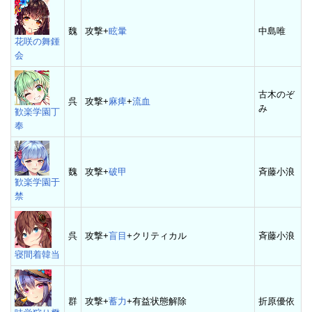
魏
攻撃+
眩暈
中島唯
花咲の舞鍾
会
古木のぞ
呉
攻撃+
麻痺
+
流血
み
歓楽学園丁
奉
魏
攻撃+
破甲
斉藤小浪
歓楽学園于
禁
呉
攻撃+
盲目
+クリティカル
斉藤小浪
寝間着韓当
群
攻撃+
蓄力
+有益状態解除
折原優依