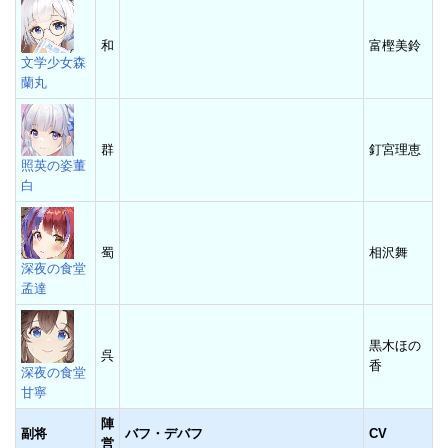
和
富樫美鈴
文学少女森
蘭丸
群
釘宮理恵
照英の姿董
白
蜀
相沢舞
深夜の食堂
孟達
黒木ほの
呉
香
深夜の食堂
甘寧
陣
副将
バフ・デバフ
CV
営