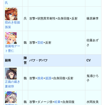
氏
呉
攻撃+状態異常耐性+自身回復+反射
篠原麻李
煌めき歌姫
孫策
佐藤あず
魏
攻撃+
雷鎧
+反射
さ
遊園地デー
ト曹仁
陣
副将
バフ・デバフ
CV
営
鬼浦ひろ
魏
攻撃+
挑発
+
援護
+自身回復+反射
子
正義の裁き
夏侯惇
魏
攻撃+ダメージ倍+
眩暈
+自身回復
水間友美