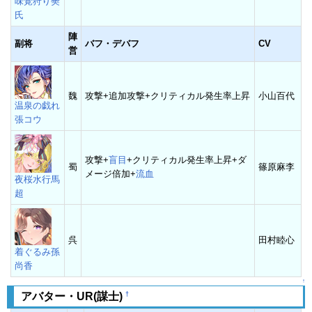
味覚狩り樊
氏
陣
副将
バフ・デバフ
CV
営
魏
攻撃+追加攻撃+クリティカル発生率上昇
小山百代
温泉の戯れ
張コウ
攻撃+
盲目
+クリティカル発生率上昇+ダ
蜀
篠原麻李
メージ倍加+
流血
夜桜水行馬
超
呉
田村睦心
着ぐるみ孫
尚香
↑
†
アバター・UR(謀士)