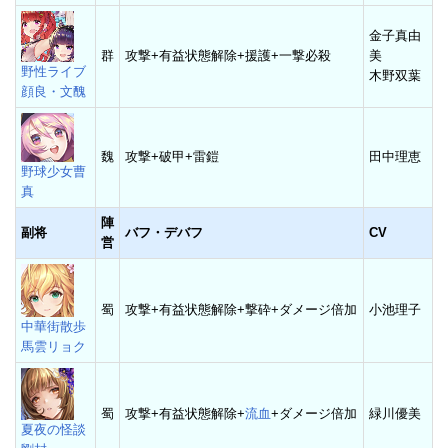
金子真由
群
攻撃+有益状態解除+援護+一撃必殺
美
野性ライブ
木野双葉
顔良・文醜
魏
攻撃+破甲+雷鎧
田中理恵
野球少女曹
真
陣
副将
バフ・デバフ
CV
営
蜀
攻撃+有益状態解除+撃砕+ダメージ倍加
小池理子
中華街散歩
馬雲リョク
蜀
攻撃+有益状態解除+
流血
+ダメージ倍加
緑川優美
夏夜の怪談