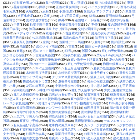
(318d)
灯影夜色張コウ
(318d)
集中(聖護)
(325d)
蓄力(聖護)
(325d)
蘇りの鐘鳴采薇
(327d)
重撃
(327d)
花嫁稲羽卯
(330d)
関羽
(330d)
正義の裁き関羽
(330d)
バイク少女曹洪
(330d)
西部の決闘
毛利元就
(330d)
火種
(331d)
忌炎
(331d)
不運(罪悪)
(336d)
休息のオアシスアミナ
(336d)
幸運(聖
護)
(336d)
八百比丘尼
(336d)
孟獲
(336d)
ｽｲｰﾂ王国孟獲
(336d)
韓当
(336d)
寝間着韓当
(336d)
弓
道部韓当
(336d)
夏の水遊び韓当
(336d)
徐晃
(336d)
遊園地デート徐晃
(336d)
夜桜水行徐晃
(336d)
于禁
(336d)
歓楽学園于禁
(336d)
中華街散歩于禁
(336d)
李儒
(336d)
夏の潮騒李儒
(336d)
御神子李儒
(336d)
陳宮
(336d)
温泉上がり陳宮
(336d)
交剣知愛陳宮
(336d)
デートタイム最上義
光
(342d)
ベディヴィア
(342d)
欧冶子
(342d)
花嫁紫式部
(344d)
庭先の安らぎ蒋欽
(345d)
酔わす
按摩豊臣秀吉
(345d)
ｸﾘｽﾏｽ賛歌董卓
(351d)
温泉の戯れ呂布
(351d)
味覚狩り卞氏
(351d)
凍結
(351d)
夏夜祭り姜維
(351d)
虚弱
(351d)
遊園地デート馬超
(351d)
麻痺
(351d)
劉邦(謀士)
(351d)
破甲
(351d)
馬超
(351d)
恋のメイド馬超
(351d)
雷鎧
(351d)
情熱ビーチ張飛
(351d)
鼓舞
(351d)
援
護
(351d)
奮起
(351d)
恋のメイド趙雲
(352d)
狂乱
(352d)
孫悟空
(352d)
癒しの天使董奉
(354d)
恋
焦がれる心徐庶
(354d)
雪見温泉張梁
(354d)
深夜の食堂孔融
(354d)
柔らかい時間馬謖
(354d)
バ
イク少女松永久秀
(354d)
寝間着座敷童子
(354d)
買い物デート諸葛誕
(354d)
夏休み献帝
(354d)
夏休み盧植
(354d)
買い物デート諸葛瑾
(354d)
癒しの天使張仲景
(354d)
梅雨の候糜夫人
(354d)
お風呂遊び劉表
(354d)
ｽｲｰﾂ王国蕭何
(354d)
お正月王昭君
(354d)
夏夜の怪談沮授
(354d)
夏夜の
怪談田豊
(354d)
水鉄砲遊び法正
(354d)
水鉄砲遊び張宝
(354d)
御神子程イク
(354d)
雛祭り武田
信玄
(354d)
野性ライブ荀彧
(354d)
クリスマス賛歌馬良
(354d)
温泉上がり荀攸
(354d)
舞踏会の
夜周瑜
(354d)
舞踏会の夜トウ艾
(354d)
夏夜祭り左慈
(354d)
梅雨の候蔡文姫
(354d)
妖精の森大
喬・小喬
(354d)
花咲の舞曹植
(354d)
中華街散歩ホウ統
(354d)
甘い恋人妲己
(354d)
お正月張角
(354d)
寝間着陸遜
(354d)
神様ﾛﾏﾝｽ歩練師
(354d)
癒しの天使華佗
(354d)
少女と図書館太史慈
(354d)
風呂大作戦孫尚香
(354d)
恋焦がれる心茶々
(354d)
試着室郭淮
(354d)
桃返祭魯班
(354d)
甘い恋人寧々
(354d)
クリスマス賛歌馬超
(354d)
夏の浜辺北条氏康
(354d)
野球少女樊氏
(354d)
レース少女夏侯淵
(354d)
野性ライブ孫権
(354d)
ロマン協奏曲司馬昭
(354d)
ｻｯｶｰ美少女今川義
元
(354d)
歓楽学園黄忠
(354d)
カンフー少女夏侯惇
(354d)
修理屋甘寧
(354d)
気が散る授業中曹
純
(354d)
掃除の日李カク
(354d)
恍惚の美酒徐盛
(354d)
夏の潮騒曹洪
(354d)
夏の潮騒劉封
(354d)
人気プリマ黄天化
(354d)
掃除の日郭シ
(354d)
ただいま石川五右衛門
(354d)
妖しき魔女
祝融
(354d)
夏夜祭り千輪
(354d)
夏休み潘鳳
(354d)
雲煙繁華董白
(354d)
テルマエカッシウス
(354d)
お風呂遊び辛憲英
(354d)
電車内の風景周泰
(354d)
カンフー少女曹真
(354d)
少女の休日
袁術
(354d)
町奉行橋本環奈
(354d)
ゆるい日常馬雲リョク
(354d)
灯影夜色馬騰
(354d)
妖しき魔
女土行孫
(354d)
灯影夜色李典
(354d)
学園日常華雄
(354d)
灯影夜色皇甫嵩
(354d)
夏夜の怪談大
嶽丸
(354d)
妖精の森文鴦
(354d)
暗夜のバラ曹丕
(354d)
甘い恋人伏皇后
(354d)
星の魔法使い周