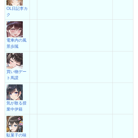
OL日記李カ
ク
電車内の風
景歩隲
買い物デー
ト馬謖
気が散る授
業中伊籍
駄菓子の味