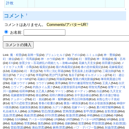
許攸
↑
コメント
†
コメントはありません。
Comments/アバターUR
?
お名前:
Link:
魔・程普
(2d)
副将一覧
(2d)
ブリュンヒルド
(2d)
アポロ
(2d)
ニミュエ
(2d)
神・曹操
(2d)
幻・鍾会
(2d)
幻・司馬懿
(2d)
神・ホウ統
(2d)
神・孫権
(2d)
幻・孫堅
(2d)
神・劉備
(2d)
魔・呂布
(2d)
EX
(2d)
放置少女～百花繚乱の萌姫たち～攻略wiki
(2d)
花嫁九天玄女
(2d)
前田慶次
(12d)
メ
イドカフェ大喬・小喬
(12d)
楊貴妃
(12d)
籠の鳥楊貴妃
(12d)
春の息吹楊貴妃
(12d)
花嫁楊貴妃
(12d)
花嫁
(12d)
幻・黄忠
(17d)
今宵に沈む郭嘉
(18d)
雪見温泉上杉謙信
(27d)
三蔵法師
(27d)
大
国主
(27d)
アヌビス
(27d)
李斯
(27d)
毘沙門天
(27d)
鬼谷子
(27d)
ギルガメッシュ
(27d)
幻・趙公
明
(27d)
アバターMR
(27d)
花嫁白沢
(29d)
阿修羅
(29d)
聖夜の燭光劉備
(29d)
琳琅商賈趙公明
(29d)
花嫁コウゲイ
(48d)
コウゲイ
(48d)
黄帝
(48d)
雨中の邂逅明智光秀
(54d)
王貴人
(54d)
白沢
(54d)
ニヴィアン
(54d)
灼熱タイム賈ク
(54d)
試着室坂田金時
(54d)
明智光秀
(54d)
射撃マニア滝
川一益
(60d)
稲荷神
(65d)
太乙真人
(65d)
マーリン
(65d)
オーディン
(65d)
白起
(65d)
九天玄女
(65d)
花嫁建御雷神
(65d)
鍾会
(65d)
花咲の舞鍾会
(65d)
水中漫歩鍾会
(65d)
夏の水遊び鍾会
(65d)
テュポーン
(76d)
幻・袁紹
(81d)
神・貂蝉
(81d)
野点日和孫権
(81d)
未熟な売り子袁紹
(81d)
地下の恋歌雪女
(81d)
青春の歌董白
(81d)
勝負一瞬孫策
(81d)
煌めき歌姫孫策
(82d)
神様ﾛﾏ
ﾝｽ孫策
(82d)
花嫁孫策
(82d)
孫策
(82d)
カグツチ
(82d)
花嫁マーリン
(94d)
夏の晴空貂蝉
(96d)
花
札合縁呉夫人
(96d)
反間
(96d)
堅忍(聖護)
(96d)
雲満(聖護)
(96d)
影甲(聖護)
(96d)
血誓(聖護)
(96d)
流血(罪悪)
(96d)
風破(罪悪)
(96d)
封印(罪悪)
(96d)
散漫(罪悪)
(96d)
神衹
(96d)
紅顔
(96d)
R
(96d)
SR
(96d)
SSR
(96d)
アバターSSR
(96d)
UR
(96d)
UR閃
(96d)
アバターUR閃
(96d)
MR
(96d)
反噬
(96d)
鬼纏
(96d)
罪業
(96d)
激怒
(96d)
披靡
(96d)
崩解
(96d)
怒雷
(96d)
野望(聖護)
(96d)
氷鎧(聖護)
(96d)
雷鎧(聖護)
(96d)
凍結(罪悪)
(96d)
麻痺(罪悪)
(96d)
バフ・デバフ一覧
(96d)
灰燼(罪悪)
(96d)