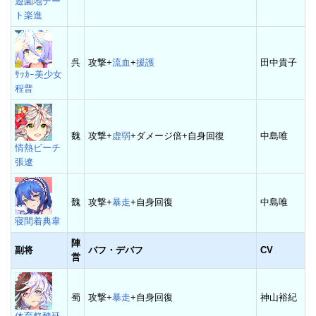
遊園地デー
ト楽進
呉
攻撃+
流血
+
援護
田中貴子
ｻｯｶｰ美少女
程普
魏
攻撃+
虚弱
+ダメージ倍+自身回復
中島唯
情熱ビーチ
張遼
魏
攻撃+
暴走
+自身回復
中島唯
寝間着典韋
陣
副将
バフ・デバフ
CV
営
蜀
攻撃+
暴走
+自身回復
神山裕紀