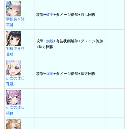
攻撃+
破甲
+ダメージ倍加+自己回復
羽根突き諸
葛誕
攻撃+
燃焼
+有益状態解除+ダメージ倍加
+味方回復
羽根突き諸
葛瑾
攻撃+
虚弱
+ダメージ倍加+味方回復
少女の休日
孔融
少女の休日
楊修