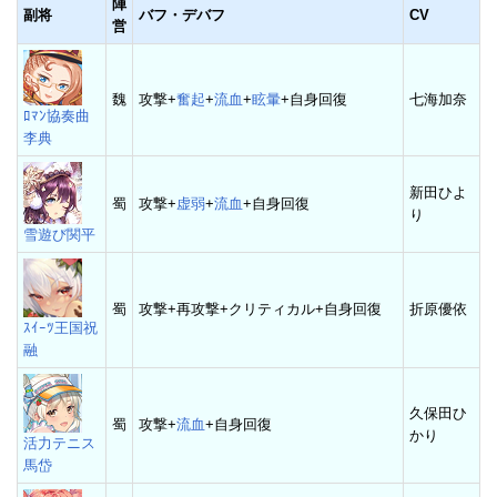
陣
副将
バフ・デバフ
CV
営
魏
攻撃+
奮起
+
流血
+
眩暈
+自身回復
七海加奈
ﾛﾏﾝ協奏曲
李典
新田ひよ
蜀
攻撃+
虚弱
+
流血
+自身回復
り
雪遊び関平
蜀
攻撃+再攻撃+クリティカル+自身回復
折原優依
ｽｲｰﾂ王国祝
融
久保田ひ
蜀
攻撃+
流血
+自身回復
かり
活力テニス
馬岱