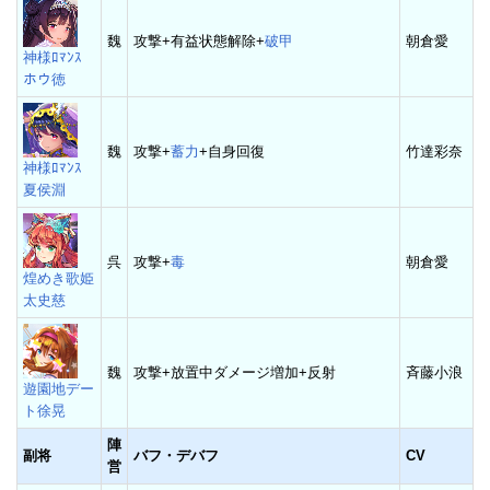
魏
攻撃+有益状態解除+
破甲
朝倉愛
神様ﾛﾏﾝｽ
ホウ徳
魏
攻撃+
蓄力
+自身回復
竹達彩奈
神様ﾛﾏﾝｽ
夏侯淵
呉
攻撃+
毒
朝倉愛
煌めき歌姫
太史慈
魏
攻撃+放置中ダメージ増加+反射
斉藤小浪
遊園地デー
ト徐晃
陣
副将
バフ・デバフ
CV
営