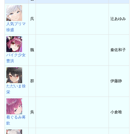
呉
辻あゆみ
人気プリマ
徐盛
魏
秦佐和子
バイク少女
曹洪
群
伊藤静
ただいま徐
栄
吳
小倉唯
着ぐるみ蒋
欽