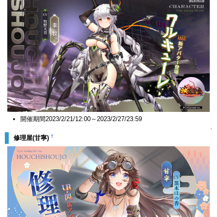
開催期間2023/2/21/12:00～2023/2/27/23:59
↑
†
修理屋(甘寧)