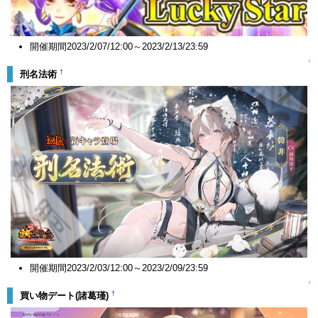
開催期間2023/2/07/12:00～2023/2/13/23:59
↑
†
刑名法術
開催期間2023/2/03/12:00～2023/2/09/23:59
↑
†
買い物デート(諸葛瑾)