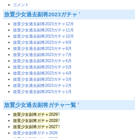
コメント
放置少女過去副将2023ガチャ
†
放置少女過去副将2023ガチャ12月
放置少女過去副将2023ガチャ11月
放置少女過去副将2023ガチャ10月
放置少女過去副将2023ガチャ9月
放置少女過去副将2023ガチャ8月
放置少女過去副将2023ガチャ7月
放置少女過去副将2023ガチャ6月
放置少女過去副将2023ガチャ5月
放置少女過去副将2023ガチャ4月
放置少女過去副将2023ガチャ3月
放置少女過去副将2023ガチャ2月
放置少女過去副将2023ガチャ1月
↑
放置少女過去副将ガチャ一覧
†
放置少女副将ガチャ2029
?
放置少女副将ガチャ2028
?
放置少女副将ガチャ2027
?
放置少女副将ガチャ2026