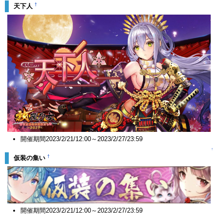
†
天下人
開催期間2023/2/21/12:00～2023/2/27/23:59
↑
†
仮装の集い
開催期間2023/2/21/12:00～2023/2/27/23:59