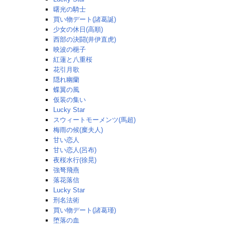
曙光の騎士
買い物デート(諸葛誕)
少女の休日(高順)
西部の決闘(井伊直虎)
映波の梔子
紅蓮と八重桜
花引月歌
隠れ幽蘭
蝶翼の風
仮装の集い
Lucky Star
スウィートモーメンツ(馬超)
梅雨の候(糜夫人)
甘い恋人
甘い恋人(呂布)
夜桜水行(徐晃)
強弩飛燕
落花落信
Lucky Star
刑名法術
買い物デート(諸葛瑾)
堕落の血