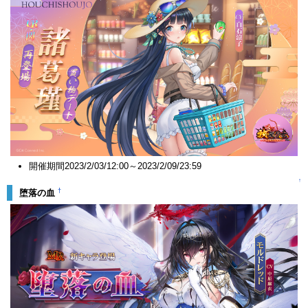
開催期間2023/2/03/12:00～2023/2/09/23:59
↑
†
堕落の血