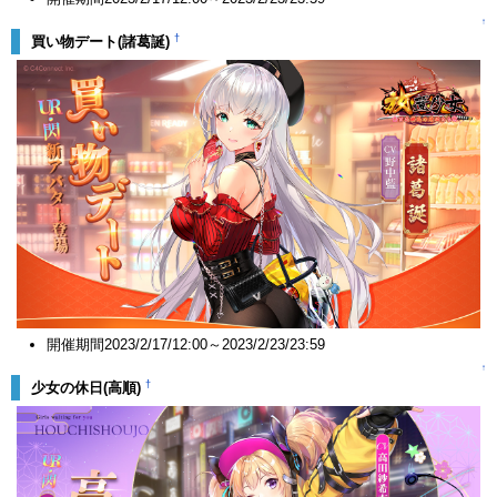
↑
†
買い物デート(諸葛誕)
開催期間2023/2/17/12:00～2023/2/23/23:59
↑
†
少女の休日(高順)