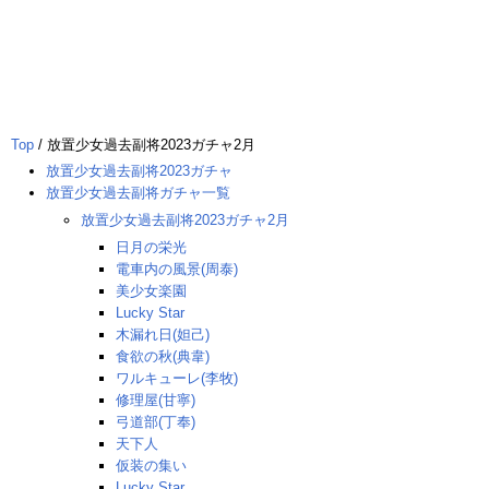
Top
/ 放置少女過去副将2023ガチャ2月
放置少女過去副将2023ガチャ
放置少女過去副将ガチャ一覧
放置少女過去副将2023ガチャ2月
日月の栄光
電車内の風景(周泰)
美少女楽園
Lucky Star
木漏れ日(妲己)
食欲の秋(典韋)
ワルキューレ(李牧)
修理屋(甘寧)
弓道部(丁奉)
天下人
仮装の集い
Lucky Star