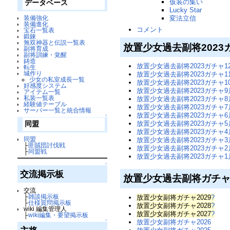
仮装の集い
データベース
Lucky Star
変法立信
装備強化
装備進化
コメント
宝石一覧表
鍛錬
無双神器と伝説一覧表
放置少女過去副将2023
副将育成
副将訓練・覚醒
鋳造
放置少女過去副将2023ガチャ1
転生
城作り
放置少女過去副将2023ガチャ1
少女の私室成長一覧
放置少女過去副将2023ガチャ1
好感度システム
放置少女過去副将2023ガチャ9
アイテム一覧
私装一覧表
放置少女過去副将2023ガチャ8
経験値テーブル
放置少女過去副将2023ガチャ7
サーバー一覧と統合情報
放置少女過去副将2023ガチャ6
↑
放置少女過去副将2023ガチャ5
同盟
放置少女過去副将2023ガチャ4
同盟
放置少女過去副将2023ガチャ3
├
匪賊団討伐戦
放置少女過去副将2023ガチャ2
├
同盟戦
放置少女過去副将2023ガチャ1
↑
交流掲示板
放置少女過去副将ガチ
交流
├
雑談掲示板
放置少女副将ガチャ2029
?
├
仕様質問掲示板
放置少女副将ガチャ2028
?
wiki 編集管理人
放置少女副将ガチャ2027
?
├
wiki編集・要望掲示板
↑
放置少女副将ガチャ2026