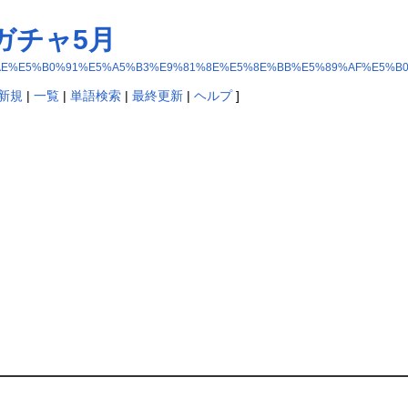
ガチャ5月
E%E7%BD%AE%E5%B0%91%E5%A5%B3%E9%81%8E%E5%8E%BB%E5%89%AF%E
新規
|
一覧
|
単語検索
|
最終更新
|
ヘルプ
]