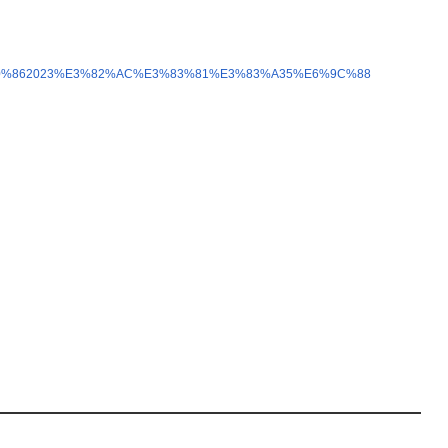
5%B0%862023%E3%82%AC%E3%83%81%E3%83%A35%E6%9C%88