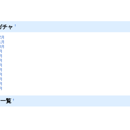
ガチャ
†
2月
1月
0月
月
月
月
月
月
月
月
月
月
ャ一覧
†