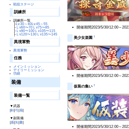
戦役ステージ
↑
訓練所
訓練所一覧
├
Lv.30～40
Lv.45～55
開催期間2023/5/30/12:00～2023/
├
Ｌv60〜70
Ｌv75〜85
├
Ｌv90〜100
Ｌv105〜115
├
Ｌv120〜130
Ｌv135〜145
†
美少女楽園
↑
異境軍勢
異境軍勢
↑
任務
メインミッション
デイリーミッション
功績
開催期間2023/5/30/12:00～2023/
↑
装備
†
仮装の集い
↑
装備一覧
▼武器
|
剣
|
弓
|
扇
|
▼副装備
|
盾
|
矢
|
書
|
開催期間2023/5/30/12:00～2023/