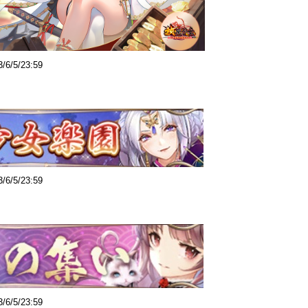
6/5/23:59
6/5/23:59
6/5/23:59