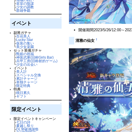
├
皇室の陰謀
├
少女の調教
└
群雄争覇
↑
イベント
開催期間2023/5/26/12:00～2023/
副将ガチャ
├
百花美人
├
Lucky Star
†
清雅の仙女
├
仮装の集い
└
美少女楽園
セット装備ガチャ
├
甄姫の祝福
├
神装武庫(旧称Girls Bar)
├
兵甲工房(旧称射的ゲーム)
└
少女の出会い
イベント
├
美人計
├
スペシャル交換
├
累計チャージ
├
単独チャージ
├
限定特典
特典
├
積日累久
├
ギフト
↑
限定イベント
限定イベントキャンペーン
├
七日の詩
├
夏越し祭り
├
DL突破感謝祭