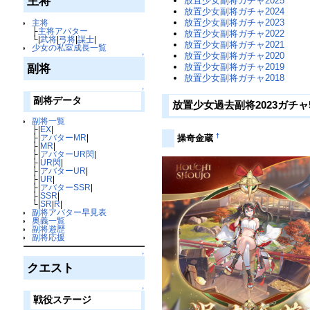
主将
放置少女副将ガチャ2025
放置少女副将ガチャ2024
放置少女副将ガチャ2023
主将
├
主将アバター
放置少女副将ガチャ2022
└|
武将
|
弓将
|
謀士
|
放置少女副将ガチャ2021
少女の私室成長一覧
放置少女副将ガチャ2020
↑
放置少女副将ガチャ2019
副将
放置少女副将ガチャ2018
↑
副将データ
放置少女過去副将2023ガチャ
副将一覧
├|
EX
|
†
├|
アバターMR
|
操奇金蔵
├|
MR
|
├|
アバターUR閃
|
├|
UR閃
|
├|
アバターUR
|
├|
UR
|
├|
アバターSSR
|
├|
SSR
|
└|
SR
|
R
|
副将アバター早見表
奥義一覧
副将遊歴
副将応援
↑
クエスト
↑
戦役ステージ