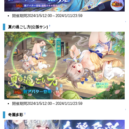
開催期間2024/1/5/12:00～2024/1/11/23:59
↑
†
夏の過ごし方(公孫サン)
開催期間2024/1/5/12:00～2024/1/11/23:59
↑
†
奇麗多彩