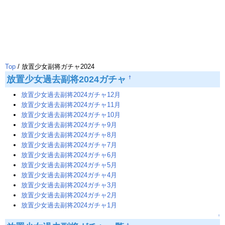
Top
/ 放置少女副将ガチャ2024
放置少女過去副将2024ガチャ
†
放置少女過去副将2024ガチャ12月
放置少女過去副将2024ガチャ11月
放置少女過去副将2024ガチャ10月
放置少女過去副将2024ガチャ9月
放置少女過去副将2024ガチャ8月
放置少女過去副将2024ガチャ7月
放置少女過去副将2024ガチャ6月
放置少女過去副将2024ガチャ5月
放置少女過去副将2024ガチャ4月
放置少女過去副将2024ガチャ3月
放置少女過去副将2024ガチャ2月
放置少女過去副将2024ガチャ1月
↑