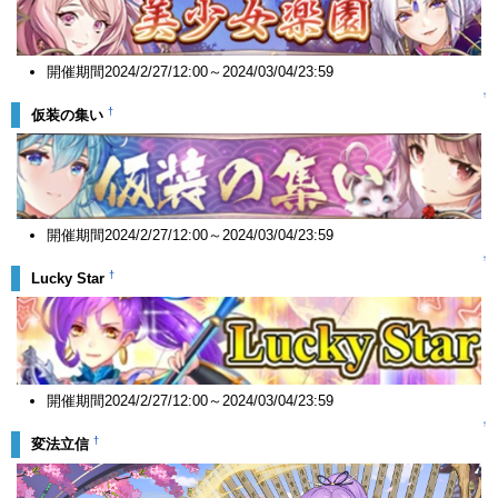
開催期間2024/2/27/12:00～2024/03/04/23:59
↑
†
仮装の集い
開催期間2024/2/27/12:00～2024/03/04/23:59
↑
†
Lucky Star
開催期間2024/2/27/12:00～2024/03/04/23:59
↑
†
変法立信