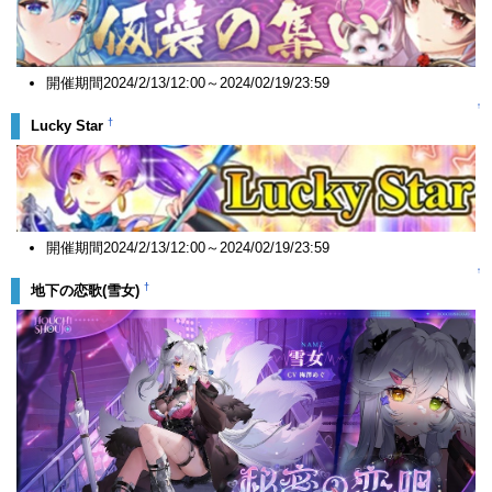
開催期間2024/2/13/12:00～2024/02/19/23:59
↑
†
Lucky Star
開催期間2024/2/13/12:00～2024/02/19/23:59
↑
†
地下の恋歌(雪女)