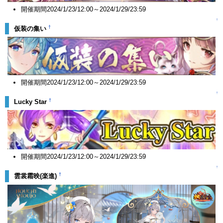
開催期間2024/1/23/12:00～2024/1/29/23:59
↑
†
仮装の集い
開催期間2024/1/23/12:00～2024/1/29/23:59
↑
†
Lucky Star
開催期間2024/1/23/12:00～2024/1/29/23:59
↑
†
雲裳霜映(楽進)