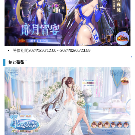
開催期間2024/1/30/12:00～2024/02/05/23:59
↑
†
剣と薔薇