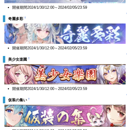
開催期間2024/1/30/12:00～2024/02/05/23:59
↑
†
奇麗多彩
開催期間2024/1/30/12:00～2024/02/05/23:59
↑
†
美少女楽園
開催期間2024/1/30/12:00～2024/02/05/23:59
↑
†
仮装の集い