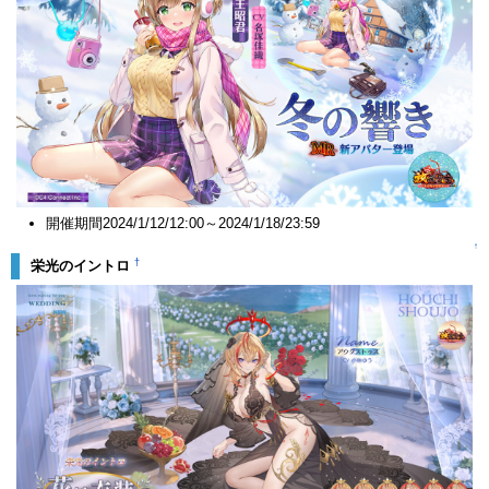
開催期間2024/1/12/12:00～2024/1/18/23:59
↑
†
栄光のイントロ