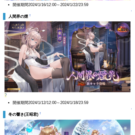
開催期間2024/1/16/12:00～2024/1/22/23:59
↑
†
人間界の煙
?
開催期間2024/1/12/12:00～2024/1/18/23:59
↑
†
冬の響き(王昭君)