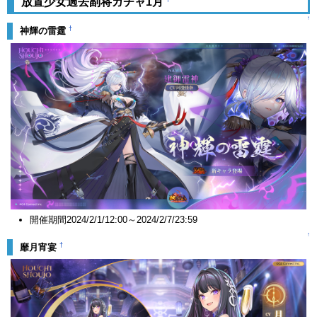
放置少女過去副将ガチャ1月
↑
†
神輝の雷霆
開催期間2024/2/1/12:00～2024/2/7/23:59
↑
†
靡月宵宴