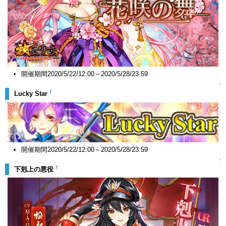
開催期間2020/5/22/12:00～2020/5/28/23:59
↑
†
Lucky Star
開催期間2020/5/22/12:00～2020/5/28/23:59
↑
†
下剋上の悪役