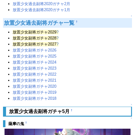
放置少女過去副将2020ガチャ2月
放置少女過去副将2020ガチャ1月
↑
放置少女過去副将ガチャ一覧
†
放置少女副将ガチャ2029
?
放置少女副将ガチャ2028
?
放置少女副将ガチャ2027
?
放置少女副将ガチャ2026
放置少女副将ガチャ2025
放置少女副将ガチャ2024
放置少女副将ガチャ2023
放置少女副将ガチャ2022
放置少女副将ガチャ2021
放置少女副将ガチャ2020
放置少女副将ガチャ2019
放置少女副将ガチャ2018
↑
†
放置少女過去副将ガチャ5月
↑
†
薩摩の鬼