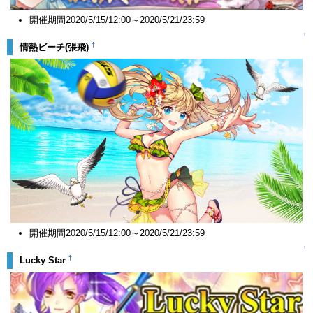
開催期間2020/5/15/12:00～2020/5/21/23:59
↑
†
情熱ビーチ(張飛)
開催期間2020/5/15/12:00～2020/5/21/23:59
↑
†
Lucky Star