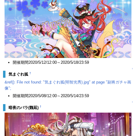
開催期間2020/5/12/12:00～2020/5/18/23:59
↑
†
気まぐれ狐
&ref(): File not found: "気まぐれ狐(明智光秀).jpg" at page "副将ガチャ画
像";
開催期間2020/5/08/12:00～2020/5/14/23:59
↑
†
暗夜のバラ(魏延)