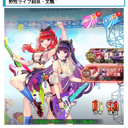
†
野性ライブ顔良・文醜
↑