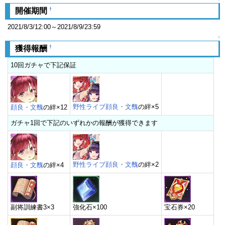
†
開催期間
2021/8/3/12:00～2021/8/9/23:59
↑
†
獲得報酬
10回ガチャで下記保証
野性ライブ顔良・文醜
の絆×5
顔良・文醜
の絆×12
ガチャ1回で下記のいずれかの報酬が獲得できます
野性ライブ顔良・文醜
の絆×2
顔良・文醜
の絆×4
副将訓練書3×3
強化石×100
宝石券×20