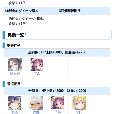
・攻撃力+12%
物理会心ダメージ増加
3回覚醒後開放
・物理会心ダメージ+50%
・攻撃力+12%
↑
†
奥義一覧
↑
†
歌舞昇平
全副将：HP上限+6000、回避値+Lv×30
卞氏
蔡文姫
↑
†
清涼夏日
全副将：HP上限+42000、防御力+2000
卞氏
樊氏
祝融
甘氏