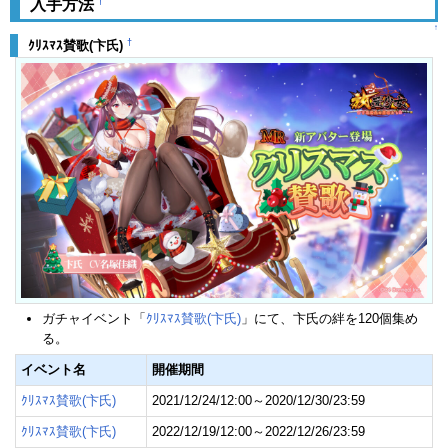
†
入手方法
↑
†
ｸﾘｽﾏｽ賛歌(卞氏)
ガチャイベント「
ｸﾘｽﾏｽ賛歌(卞氏)
」にて、卞氏の絆を120個集め
る。
イベント名
開催期間
ｸﾘｽﾏｽ賛歌(卞氏)
2021/12/24/12:00～2020/12/30/23:59
ｸﾘｽﾏｽ賛歌(卞氏)
2022/12/19/12:00～2022/12/26/23:59