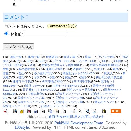
る。
↑
コメント
†
コメントはありません。
Comments/卞氏
?
お名前:
Link:
副将一覧
(2d)
奥義一覧
(2d)
奇麗多彩
(2d)
仮装の集い
(2d)
花嫁
(11d)
アバターMR
(26d)
百花
美人
(75d)
R
(96d)
SR
(96d)
SSR
(96d)
アバターSSR
(96d)
アバターUR
(96d)
UR
(96d)
UR閃
(96d)
アバターUR閃
(96d)
MR
(96d)
放置少女壁紙ガチャ副将SSR
(123d)
放置少女副将画像SSR
(124d)
曹操
(186d)
冬の恋唄卞氏
(297d)
味覚狩り卞氏
(351d)
酒呑童子
(354d)
呉夫人
(354d)
盧植
(358d)
曹植
(358d)
曹丕
(360d)
冬の恋唄(卞氏)
(360d)
四聖獣セットSSR LV55
(364d)
糜夫人
(364d)
蔡
文姫
(365d)
樊氏
(365d)
甘氏
(365d)
孫堅
(366d)
祝融
(367d)
甄姫
(367d)
森と鹿の歌本多忠勝
(368d)
味覚狩り(卞氏)
(369d)
ｸﾘｽﾏｽ賛歌(卞氏)
(369d)
ｸﾘｽﾏｽ賛歌卞氏
(369d)
混沌セット
URLV100
(403d)
戦役ステージ
(435d)
名将セットSSR LV70
(1137d)
深淵セットUR閃
Lv150
(1862d)
日月神セットSSRLV100
(1862d)
副将アバター早見表
(1877d)
闘鬼神セット
SSRLV85
(1896d)
少女の出会い
(2183d)
記念キャンペーン
(2489d)
記念キャンペーン
38
(2522d)
記念キャンペーン34
(2589d)
記念キャンペーン30
(2644d)
記念キャンペーン
26
(2697d)
記念キャンペーン22
(2719d)
記念キャンペーン18
(2807d)
過去のイベント
(2876d)
記念キャンペーン10
(2925d)
記念キャンペーン3
(2980d)
Site admin:
放置少女wiki管理人お問い合わせ
PukiWiki 1.5.1
© 2001-2016
PukiWiki Development Team
. Designed by
180style
. Powered by PHP . HTML convert time: 0.015 sec.