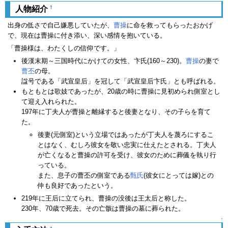
†
人物紹介
出身の低さで自己嫌悪していたが、
曹操
に命を救ってもらったおかげ
で、現在は曹操に付き添い、深い感情を抱いている。
「曹操様は、わたくしの信仰です。」
後漢末期～三国時代にかけての女性、卞氏(160～230)。
曹操
の妻で
曹丕
の母。
諡号である「武宣皇后」を冠して「武宣皇后卞氏」とも呼ばれる。
もともとは歌妓であったが、20歳の時に曹操に見初められ側室とし
て迎え入れられた。
197年に丁夫人が曹操と離縁すると後妻となり、その子らを育て
た。
後妻(元側室)という立場ではあったが丁夫人を蔑ろにするこ
とはなく、むしろ彼女を敬い忠実に仕えたとされる。丁夫人
が亡くなると曹操の許可を受け、彼女のために葬儀を執り行
っている。
また、息子の曹丕の側室である
甄氏
(彼女にとっては嫁)との
仲も良好であったという。
219年に王后に立てられ、曹操の没後は王太后と称した。
230年、70歳で死去。その亡骸は曹操の墓に葬られた。
↑