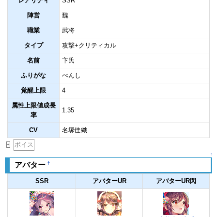
レアリティ
SSR
陣営
魏
職業
武将
タイプ
攻撃+クリティカル
名前
卞氏
ふりがな
べんし
覚醒上限
4
属性上限値成長
1.35
率
CV
名塚佳織
ボイス
+
↑
†
アバター
SSR
アバターUR
アバターUR閃