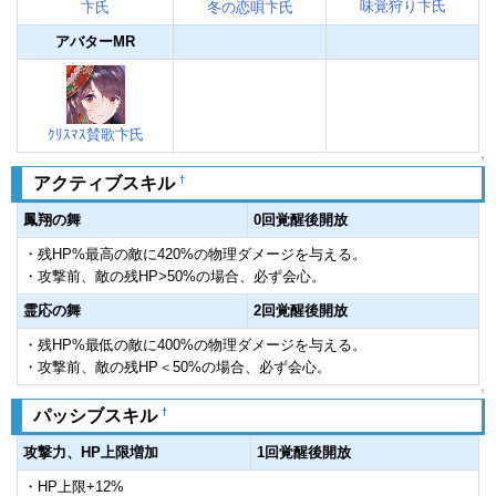
味覚狩り卞氏
卞氏
冬の恋唄卞氏
アバターMR
ｸﾘｽﾏｽ賛歌卞氏
↑
†
アクティブスキル
鳳翔の舞
0回覚醒後開放
・残HP%最高の敵に420%の物理ダメージを与える。
・攻撃前、敵の残HP>50%の場合、必ず会心。
霊応の舞
2回覚醒後開放
・残HP%最低の敵に400%の物理ダメージを与える。
・攻撃前、敵の残HP＜50%の場合、必ず会心。
↑
†
パッシブスキル
攻撃力、HP上限増加
1回覚醒後開放
・HP上限+12%