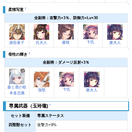
↑
†
柔情写意
全副将：攻撃力+3％、防御力+Lv×30
卞氏
盧植
酒呑童子
呉夫人
糜夫人
↑
†
母性の輝き
全副将：ダメージ反射+3％
森と鹿の歌
卞氏
孫堅
糜夫人
本多忠勝
↑
†
専属武器（玉玲瓏)
セット装備
専属ステータス
四聖獣セット
攻撃力+9%