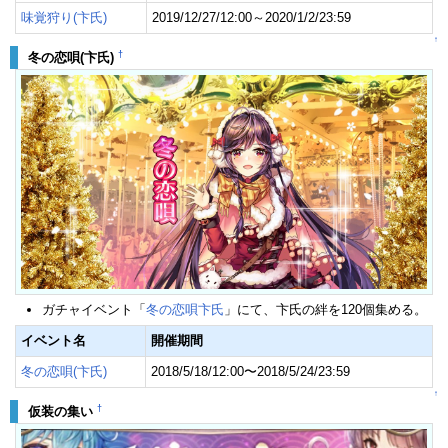
味覚狩り(卞氏)
2019/12/27/12:00～2020/1/2/23:59
↑
†
冬の恋唄(卞氏)
ガチャイベント「
冬の恋唄卞氏
」にて、卞氏の絆を120個集める。
イベント名
開催期間
冬の恋唄(卞氏)
2018/5/18/12:00〜2018/5/24/23:59
↑
†
仮装の集い