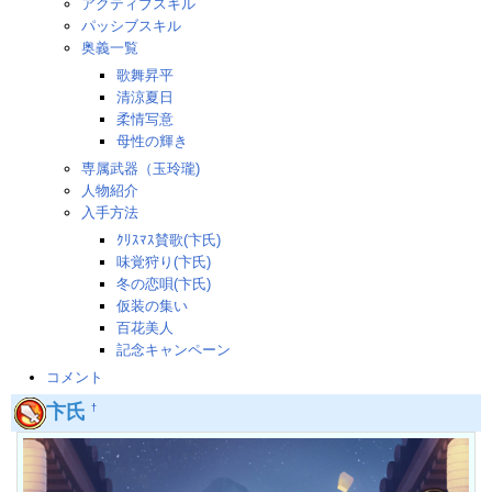
アクティブスキル
パッシブスキル
奥義一覧
歌舞昇平
清涼夏日
柔情写意
母性の輝き
専属武器（玉玲瓏)
人物紹介
入手方法
ｸﾘｽﾏｽ賛歌(卞氏)
味覚狩り(卞氏)
冬の恋唄(卞氏)
仮装の集い
百花美人
記念キャンペーン
コメント
卞氏
†