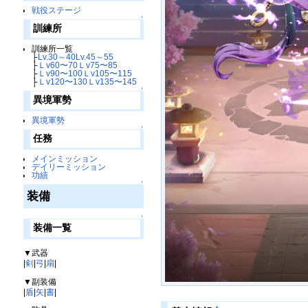
戦役ステージ
↑
訓練所
訓練所一覧
├
Lv.30～40
Lv.45～55
├
Ｌv60〜70
Ｌv75〜85
├
Ｌv90〜100
Ｌv105〜115
├
Ｌv120〜130
Ｌv135〜145
↑
異境軍勢
異境軍勢
↑
任務
メインミッション
デイリーミッション
功績
↑
装備
↑
装備一覧
▼武器
|
剣
|
弓
|
扇
|
▼副装備
|
盾
|
矢
|
書
|