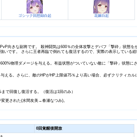
ゴシック回想録白起
花嫁白起
PvP向きな副将です。 殺神闘気は600％の全体攻撃とデバフ「撃砕」状態
強いです。 さらに王者再臨で倒れても復活するので、実際の表示している
に600%物理ダメージを与える。有益状態がついていない敵に「撃砕」状態に
を与える。さらに、敵のHPがHP上限値75％より高い場合、必ずクリティカルに
0%まで回復し復活する。（復活は1回のみ）
CVが変更された(水間友美→春瀬なつみ)。
0回覚醒後開放
える。