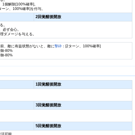
個解除[100%確率]。
2ターン、100%確率]を付与。
2回覚醒後開放
える。
合、必ず会心。
の物理ダメージを与える。
撃前、敵に有益状態がないと、敵に
撃砕
：[2ターン、100%確率]
御-80%
御-80%
1回覚醒後開放
3回覚醒後開放
5回覚醒後開放
復活可能。