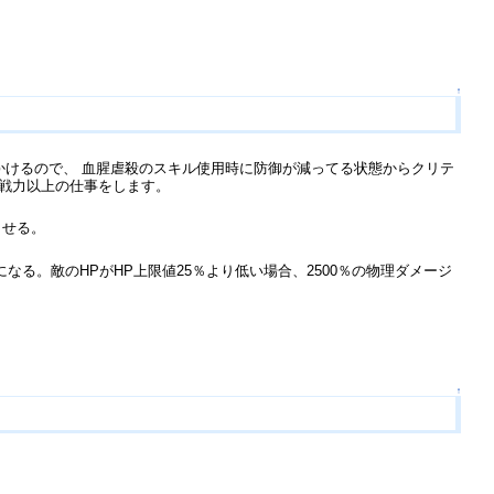
↑
をかけるので、 血腥虐殺のスキル使用時に防御が減ってる状態からクリテ
総戦力以上の仕事をします。
させる。
なる。敵のHPがHP上限値25％より低い場合、2500％の物理ダメージ
↑