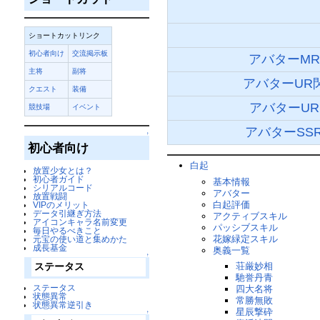
ショートカットリンク
初心者向け
交流掲示板
アバターMR
主将
副将
アバターUR
クエスト
装備
アバターUR
競技場
イベント
アバターSS
↑
初心者向け
白起
放置少女とは？
初心者ガイド
基本情報
シリアルコード
アバター
放置戦闘
白起評価
VIPのメリット
データ引継ぎ方法
アクティブスキル
アイコンキャラ名前変更
パッシブスキル
毎日やるべきこと
花嫁緑定スキル
元宝の使い道と集めかた
成長基金
奥義一覧
↑
荘厳妙相
ステータス
馳誉丹青
ステータス
四大名将
状態異常
常勝無敗
状態異常逆引き
星辰撃砕
↑