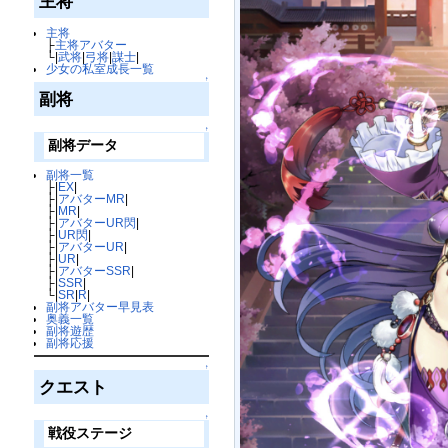
主将
主将
├
主将アバター
└|
武将
|
弓将
|
謀士
|
少女の私室成長一覧
↑
副将
↑
副将データ
副将一覧
├|
EX
|
├|
アバターMR
|
├|
MR
|
├|
アバターUR閃
|
├|
UR閃
|
├|
アバターUR
|
├|
UR
|
├|
アバターSSR
|
├|
SSR
|
└|
SR
|
R
|
副将アバター早見表
奥義一覧
副将遊歴
副将応援
↑
クエスト
↑
戦役ステージ