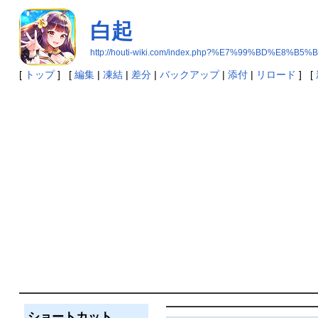
白起
http://houti-wiki.com/index.php?%E7%99%BD%E8%B5%
[
トップ
] [
編集
|
凍結
|
差分
|
バックアップ
|
添付
|
リロード
] [
ショートカット