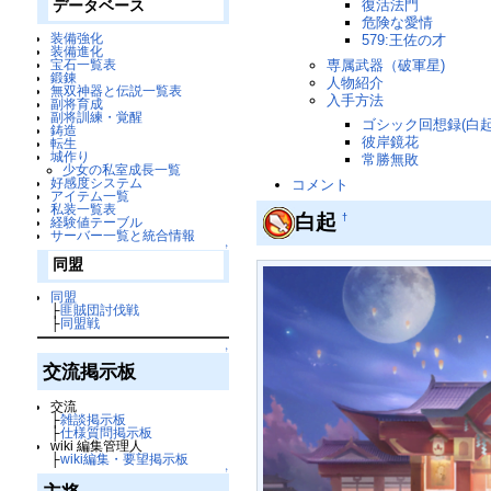
復活法門
データベース
危険な愛情
装備強化
579:王佐の才
装備進化
専属武器（破軍星)
宝石一覧表
鍛錬
人物紹介
無双神器と伝説一覧表
入手方法
副将育成
副将訓練・覚醒
ゴシック回想録(白起
鋳造
彼岸鏡花
転生
城作り
常勝無敗
少女の私室成長一覧
好感度システム
コメント
アイテム一覧
私装一覧表
白起
†
経験値テーブル
サーバー一覧と統合情報
↑
同盟
同盟
├
匪賊団討伐戦
├
同盟戦
↑
交流掲示板
交流
├
雑談掲示板
├
仕様質問掲示板
wiki 編集管理人
├
wiki編集・要望掲示板
↑