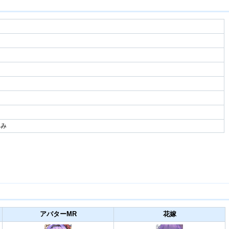
つみ
アバターMR
花嫁