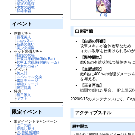
├
皇室の陰謀
├
少女の調教
└
群雄争覇
白起
↑
イベント
†
白起評価
副将ガチャ
├
百花美人
├
Lucky Star
【白起の評価】
├
仮装の集い
攻撃スキルが全体攻撃なため、
└
美少女楽園
ィカル攻撃を仕掛けられるのが
セット装備ガチャ
├
甄姫の祝福
【殺神闘気】
├
神装武庫(旧称Girls Bar)
敵6名の有益状態1つ解除さら
├
兵甲工房(旧称射的ゲーム)
└
少女の出会い
【血腥虐殺】
イベント
├
美人計
敵6名に400％の物理ダメージ
├
スペシャル交換
を与える。
├
累計チャージ
├
単独チャージ
【王者再臨】
├
限定特典
戦闘で倒れた場合、HP上限5
特典
├
積日累久
├
ギフト
2020/9/15のメンテナンスにて、
↑
限定イベント
†
アクティブスキル
限定イベントキャンペーン
├
七日の詩
殺神闘気
├
夏越し祭り
├
DL突破感謝祭
・敵6名に600%の物理ダメージを与