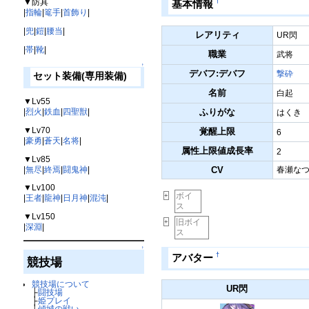
▼防具
†
基本情報
|
指輪
|
篭手
|
首飾り
|
|
兜
|
鎧
|
腰当
|
レアリティ
UR閃
|
帯
|
靴
|
職業
武将
↑
デバフ:デバフ
撃砕
セット装備(専用装備)
名前
白起
▼Lv55
ふりがな
|
烈火
|
鉄血
|
四聖獣
|
はくき
▼Lv70
覚醒上限
6
|
豪勇
|
蒼天
|
名将
|
属性上限値成長率
2
▼Lv85
|
無尽
|
終焉
|
闘鬼神
|
CV
春瀬な
▼Lv100
ボイ
+
|
王者
|
龍神
|
日月神
|
混沌
|
ス
▼Lv150
旧ボイ
+
|
深淵
|
ス
↑
†
アバター
競技場
競技場について
UR閃
├
闘技場
├
姫プレイ
├
傾城の戦い