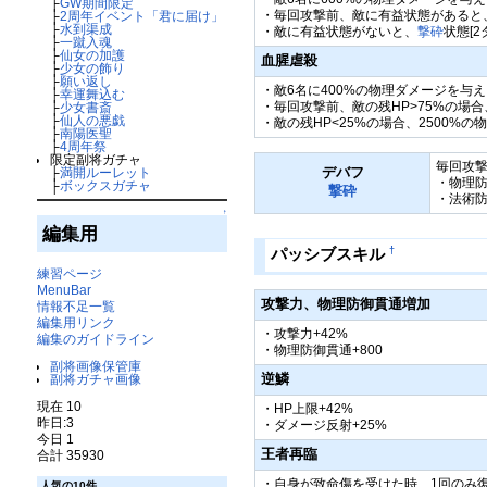
├
GW期間限定
・毎回攻撃前、敵に有益状態があると、1
├
2周年イベント「君に届け」
├
水到渠成
・敵に有益状態がないと、
撃砕
状態[
├
一蹴入魂
├
仙女の加護
血腥虐殺
├
少女の飾り
├
願い返し
・敵6名に400%の物理ダメージを与
├
幸運舞込む
・毎回攻撃前、敵の残HP>75%の場
├
少女書斎
├
仙人の悪戯
・敵の残HP<25%の場合、2500%
├
南陽医聖
├
4周年祭
限定副将ガチャ
毎回攻
デバフ
├
満開ルーレット
・物理防
├
ボックスガチャ
撃砕
・法術防
↑
編集用
†
パッシブスキル
練習ページ
MenuBar
攻撃力、物理防御貫通増加
情報不足一覧
編集用リンク
・攻撃力+42%
編集のガイドライン
・物理防御貫通+800
副将画像保管庫
逆鱗
副将ガチャ画像
現在 10
・HP上限+42%
昨日:3
・ダメージ反射+25%
今日 1
王者再臨
合計 35930
・自身が致命傷を受けた時、1回のみ
人気の10件