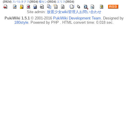
(392d)
スパルタクス
(392d)
楊セン
(392d)
エリス
(392d)
Site admin:
放置少女wiki管理人お問い合わせ
PukiWiki 1.5.1
© 2001-2016
PukiWiki Development Team
. Designed by
180style
. Powered by PHP . HTML convert time: 0.018 sec.