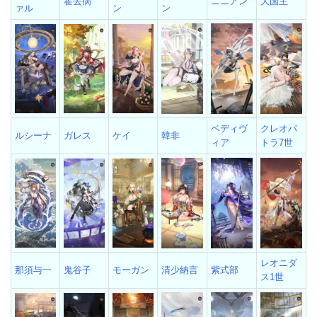
霍去病
ニニアン
大国主
ァル
ン
ン
ベディヴ
クレオパ
ルシーナ
ガレス
ケイ
韓非
ィア
トラ7世
レオニダ
那須与一
鬼谷子
モーガン
清少納言
紫式部
ス1世