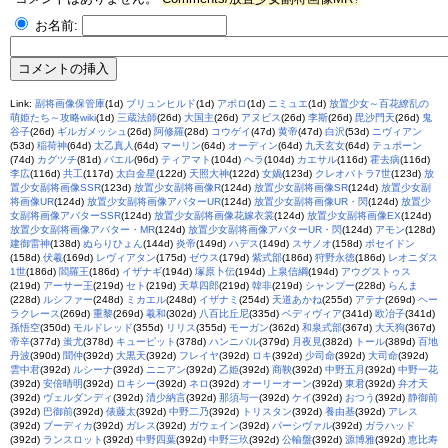
お名前:
Link:
副将画像保管庫
(1d)
ブリュンヒルド
(1d)
アポロ
(1d)
ニミュエ
(1d)
放置少女～百花繚乱の
萌姫たち～攻略wiki
(1d)
三蔵法師
(26d)
大国主
(26d)
アヌビス
(26d)
李斯
(26d)
毘沙門天
(26d)
鬼
谷子
(26d)
ギルガメッシュ
(26d)
阿修羅
(28d)
コウゲイ
(47d)
黄帝
(47d)
白沢
(53d)
ニヴィアン
(53d)
稲荷神
(64d)
太乙真人
(64d)
マーリン
(64d)
オーディン
(64d)
九天玄女
(64d)
テュポーン
(74d)
カグツチ
(81d)
バエル
(96d)
ティアマト
(104d)
ヘラ
(104d)
カエサル
(116d)
霍去病
(116d)
李広
(116d)
共工
(117d)
太白金星
(122d)
天照大神
(122d)
女媧
(123d)
クレオパトラ7世
(123d)
放
置少女副将画像SSR
(123d)
放置少女副将画像R
(124d)
放置少女副将画像SR
(124d)
放置少女副
将画像UR
(124d)
放置少女副将画像アバターUR
(124d)
放置少女副将画像UR・閃
(124d)
放置少
女副将画像アバターSSR
(124d)
放置少女副将画像花嫁衣裳
(124d)
放置少女副将画像EX
(124d)
放置少女副将画像アバター・MR
(124d)
放置少女副将画像アバターUR・閃
(124d)
アモン
(128d)
建御雷神
(138d)
ぬらりひょん
(144d)
炎帝
(149d)
ハデス
(149d)
スサノオ
(158d)
ポセイドン
(158d)
伏羲
(169d)
レヴィアタン
(175d)
ゼウス
(179d)
紫式部
(186d)
狩野永徳
(186d)
レオニダス
1世
(186d)
閻羅王
(186d)
イザナギ
(194d)
塚原卜伝
(194d)
上泉信綱
(194d)
アウグストゥス
(219d)
アーサー王
(219d)
セト
(219d)
天草四郎
(219d)
韓非
(219d)
シャンプー
(228d)
らんま
(228d)
ルシファー
(248d)
ミカエル
(248d)
イザナミ
(254d)
天道あかね
(255d)
アテナ
(269d)
ヘー
ラクレース
(269d)
重黎
(269d)
羲和
(302d)
八百比丘尼
(335d)
ベディヴィア
(341d)
欧冶子
(341d)
孫悟空
(350d)
モルドレッド
(355d)
リリス
(355d)
モーガン
(362d)
和泉式部
(367d)
大天狗
(367d)
帝辛
(377d)
蚩尤
(378d)
キューピット
(378d)
ハンニバル
(379d)
月夜見
(382d)
トール
(389d)
百地
丹波
(390d)
聞仲
(392d)
大黒天
(392d)
フレイヤ
(392d)
ロキ
(392d)
少司命
(392d)
大司命
(392d)
雲中君
(392d)
ルシーナ
(392d)
ニニアン
(392d)
乙姫
(392d)
商鞅
(392d)
中野五月
(392d)
中野一花
(392d)
安倍晴明
(392d)
ロキシー
(392d)
ネロ
(392d)
オーリーオーン
(392d)
東君
(392d)
弁才天
(392d)
ヴェルダンディ
(392d)
清少納言
(392d)
那須与一
(392d)
ケイ
(392d)
おつう
(392d)
静御前
(392d)
巴御前
(392d)
俵藤太
(392d)
中野二乃
(392d)
トリスタン
(392d)
養由基
(392d)
アレス
(392d)
ブーディカ
(392d)
ガレス
(392d)
ガウェイン
(392d)
パーシヴァル
(392d)
ガラハッド
(392d)
ランスロット
(392d)
中野四葉
(392d)
中野三玖
(392d)
公輸盤
(392d)
源博雅
(392d)
恵比寿