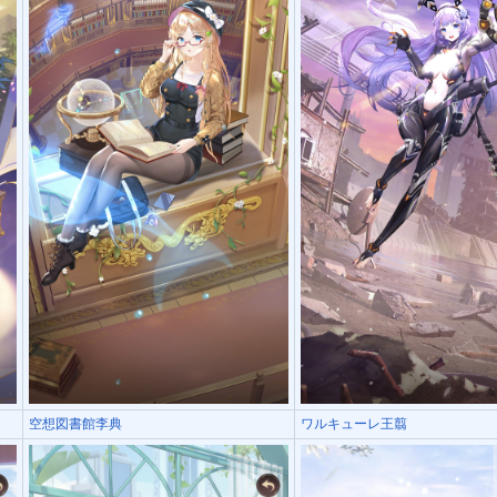
空想図書館李典
ワルキューレ王翦