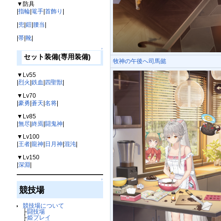
▼防具
|
指輪
|
篭手
|
首飾り
|
|
兜
|
鎧
|
腰当
|
|
帯
|
靴
|
↑
セット装備(専用装備)
牧神の午後へ司馬懿
▼Lv55
|
烈火
|
鉄血
|
四聖獣
|
▼Lv70
|
豪勇
|
蒼天
|
名将
|
▼Lv85
|
無尽
|
終焉
|
闘鬼神
|
▼Lv100
|
王者
|
龍神
|
日月神
|
混沌
|
▼Lv150
|
深淵
|
↑
競技場
競技場について
├
闘技場
├
姫プレイ