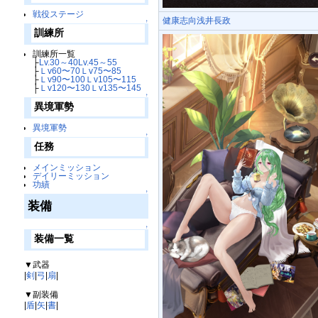
戦役ステージ
健康志向浅井長政
↑
訓練所
訓練所一覧
├
Lv.30～40
Lv.45～55
├
Ｌv60〜70
Ｌv75〜85
├
Ｌv90〜100
Ｌv105〜115
├
Ｌv120〜130
Ｌv135〜145
↑
異境軍勢
異境軍勢
↑
任務
メインミッション
デイリーミッション
功績
↑
装備
↑
装備一覧
▼武器
|
剣
|
弓
|
扇
|
▼副装備
|
盾
|
矢
|
書
|