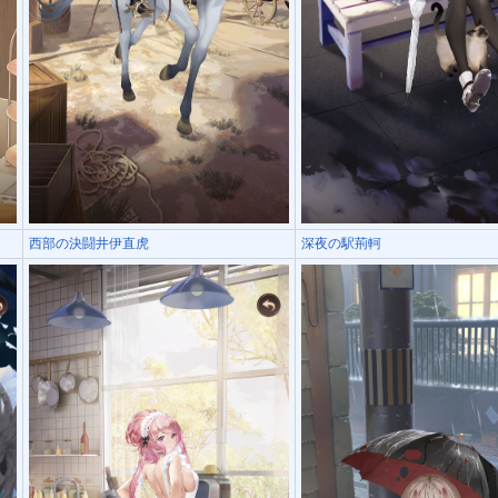
西部の決闘井伊直虎
深夜の駅荊軻