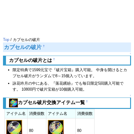
Top
/ カプセルの破片
カプセルの破片
†
↑
†
カプセルの破片とは
限定特典で1599元宝で『破片宝箱』購入可能。 中身を開けるとカ
プセル破片がランダムで8～15個入っています。
詠花吟月の中にある、『落花繽紛』でも毎日限定5回購入可能で
す。 10800円で破片宝箱が10個購入可能。
↑
†
カプセル破片交換アイテム一覧
アイテム名
消費個数
アイテム名
消費個数
80
80