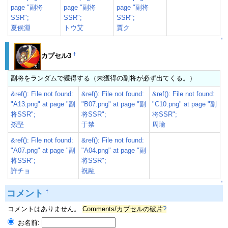
page "副将
page "副将
page "副将
SSR";
SSR";
SSR";
夏侯淵
トウ艾
賈ク
↑
†
カプセル3
副将をランダムで獲得する（未獲得の副将が必ず出てくる。）
&ref(): File not found:
&ref(): File not found:
&ref(): File not found:
"A13.png" at page "副
"B07.png" at page "副
"C10.png" at page "副
将SSR";
将SSR";
将SSR";
孫堅
于禁
周瑜
&ref(): File not found:
&ref(): File not found:
"A07.png" at page "副
"A04.png" at page "副
将SSR";
将SSR";
許チョ
祝融
↑
コメント
†
コメントはありません。
Comments/カプセルの破片
?
お名前: