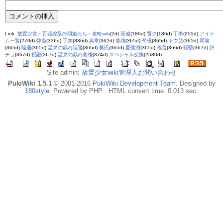
Link:
放置少女～百花繚乱の萌姫たち～攻略wiki
(2d)
張遼
(186d)
賈ク
(186d)
丁奉
(255d)
アイテ
ム一覧
(270d)
韓当
(336d)
于禁
(336d)
典韋
(362d)
姜維
(365d)
荀彧
(365d)
トウ艾
(365d)
周瑜
(365d)
陸遜
(365d)
温泉の戯れ陸遜
(365d)
樊氏
(365d)
夏侯淵
(365d)
程普
(366d)
孫堅
(367d)
許
チョ
(367d)
祝融
(367d)
温泉の戯れ姜維
(374d)
スペシャル交換
(2580d)
Site admin:
放置少女wiki管理人お問い合わせ
PukiWiki 1.5.1
© 2001-2016
PukiWiki Development Team
. Designed by
180style
. Powered by PHP . HTML convert time: 0.013 sec.