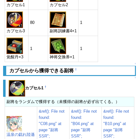
カプセル1
カプセル2
80
1
カプセル3
副将訓練書4×1
1
1
覚醒丹×3
神将交換券×1
↑
†
カプセルから獲得できる副将
↑
†
カプセル1
副将をランダムで獲得する（未獲得の副将が必ず出てくる。）
&ref(): File not
&ref(): File not
&ref(): File not
found:
found:
found:
"C08.png" at
"B04.png" at
"B10.png" at
page "副将
page "副将
page "副将
温泉の戯れ陸遜
SSR";
SSR";
SSR";