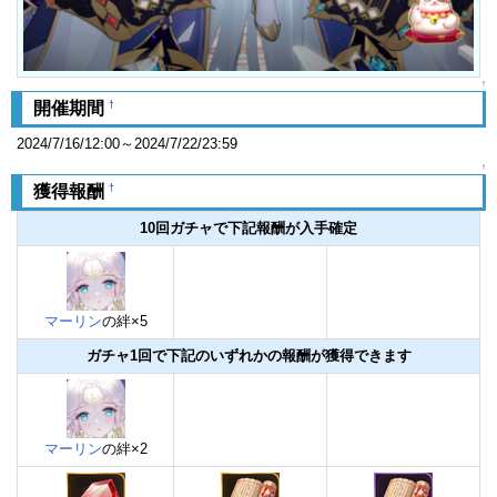
↑
†
開催期間
2024/7/16/12:00～2024/7/22/23:59
↑
†
獲得報酬
10回ガチャで下記報酬が入手確定
マーリン
の絆×5
ガチャ1回で下記のいずれかの報酬が獲得できます
マーリン
の絆×2