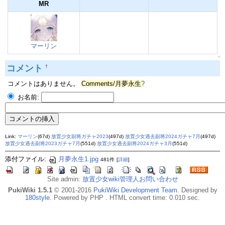
MR
マーリン
↑
コメント
†
コメントはありません。
Comments/月夢永生
?
お名前:
Link:
マーリン
(67d)
放置少女副将ガチャ2023
(497d)
放置少女過去副将2024ガチャ7月
(497d)
放置少女過去副将2023ガチャ7月
(551d)
放置少女過去副将2024ガチャ3月
(551d)
添付ファイル:
月夢永生1.jpg
481件
[
詳細
]
Site admin:
放置少女wiki管理人お問い合わせ
PukiWiki 1.5.1
© 2001-2016
PukiWiki Development Team
. Designed by
180style
. Powered by PHP . HTML convert time: 0.010 sec.