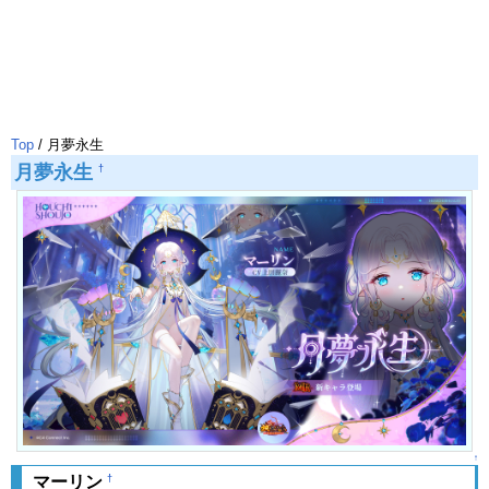
Top
/ 月夢永生
月夢永生
†
↑
†
マーリン