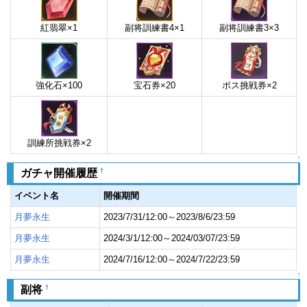
紅翡翠×1
副将訓練書4×1
副将訓練書3×3
強化石×100
宝石券×20
ボス挑戦券×2
訓練所挑戦券×2
↑
†
ガチャ開催履歴
イベント名
開催期間
月夢永生
2023/7/31/12:00～2023/8/6/23:59
月夢永生
2024/3/1/12:00～2024/03/07/23:59
月夢永生
2024/7/16/12:00～2024/7/22/23:59
↑
†
副将