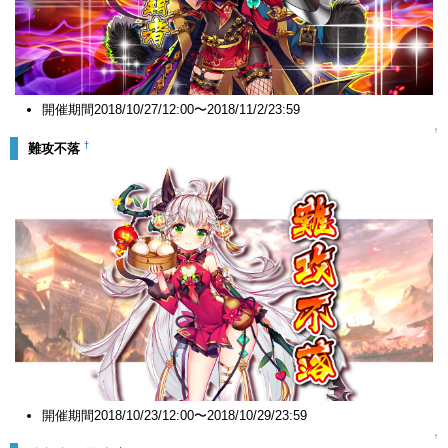
開催期間2018/10/27/12:00〜2018/11/2/23:59
↑
†
難攻不落
開催期間2018/10/23/12:00〜2018/10/29/23:59
↑