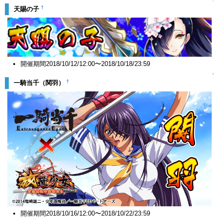
↑
†
天賜の子
開催期間2018/10/12/12:00〜2018/10/18/23:59
↑
†
一騎当千（関羽）
開催期間2018/10/16/12:00〜2018/10/22/23:59