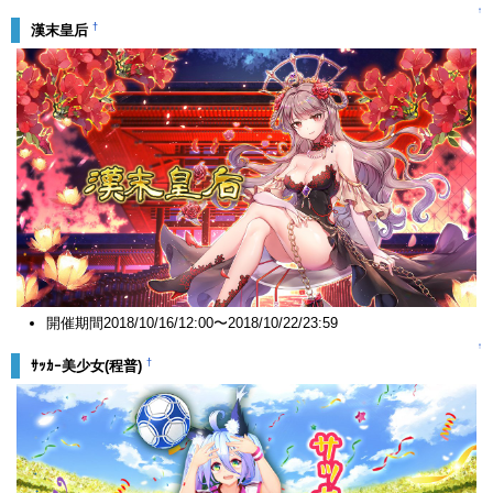
↑
†
漢末皇后
開催期間2018/10/16/12:00〜2018/10/22/23:59
↑
†
ｻｯｶｰ美少女(程普)