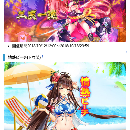
開催期間2018/10/12/12:00〜2018/10/18/23:59
↑
†
情熱ビーチ(トウ艾)