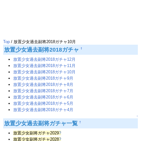
Top
/ 放置少女過去副将2018ガチャ10月
放置少女過去副将2018ガチャ
†
放置少女過去副将2018ガチャ12月
放置少女過去副将2018ガチャ11月
放置少女過去副将2018ガチャ10月
放置少女過去副将2018ガチャ9月
放置少女過去副将2018ガチャ8月
放置少女過去副将2018ガチャ7月
放置少女過去副将2018ガチャ6月
放置少女過去副将2018ガチャ5月
放置少女過去副将2018ガチャ4月
↑
放置少女過去副将ガチャ一覧
†
放置少女副将ガチャ2029
?
放置少女副将ガチャ2028
?