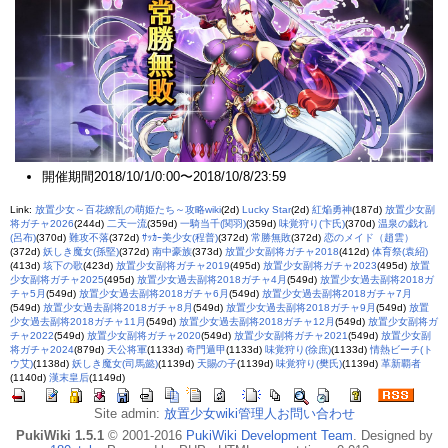
開催期間2018/10/1/0:00〜2018/10/8/23:59
Link:
放置少女～百花繚乱の萌姫たち～攻略wiki
(2d)
Lucky Star
(2d)
紅焔勇神
(187d)
放置少女副
将ガチャ2026
(244d)
二天一流
(359d)
一騎当千(関羽)
(359d)
味覚狩り(卞氏)
(370d)
温泉の戯れ
(呂布)
(370d)
難攻不落
(372d)
ｻｯｶｰ美少女(程普)
(372d)
常勝無敗
(372d)
恋のメイド（趙雲）
(372d)
妖しき魔女(孫堅)
(372d)
南中豪族
(373d)
放置少女副将ガチャ2018
(412d)
体育祭(袁紹)
(413d)
垓下の歌
(423d)
放置少女副将ガチャ2019
(495d)
放置少女副将ガチャ2023
(495d)
放置
少女副将ガチャ2025
(495d)
放置少女過去副将2018ガチャ4月
(549d)
放置少女過去副将2018ガ
チャ5月
(549d)
放置少女過去副将2018ガチャ6月
(549d)
放置少女過去副将2018ガチャ7月
(549d)
放置少女過去副将2018ガチャ8月
(549d)
放置少女過去副将2018ガチャ9月
(549d)
放置
少女過去副将2018ガチャ11月
(549d)
放置少女過去副将2018ガチャ12月
(549d)
放置少女副将ガ
チャ2022
(549d)
放置少女副将ガチャ2020
(549d)
放置少女副将ガチャ2021
(549d)
放置少女副
将ガチャ2024
(879d)
天公将軍
(1133d)
奇門遁甲
(1133d)
味覚狩り(徐庶)
(1133d)
情熱ビーチ(ト
ウ艾)
(1138d)
妖しき魔女(司馬懿)
(1139d)
天賜の子
(1139d)
味覚狩り(樊氏)
(1139d)
革新覇者
(1140d)
漢末皇后
(1149d)
Site admin:
放置少女wiki管理人お問い合わせ
PukiWiki 1.5.1
© 2001-2016
PukiWiki Development Team
. Designed by