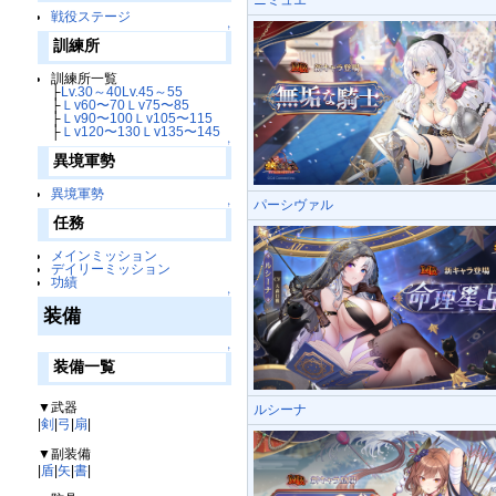
戦役ステージ
↑
訓練所
訓練所一覧
├
Lv.30～40
Lv.45～55
├
Ｌv60〜70
Ｌv75〜85
├
Ｌv90〜100
Ｌv105〜115
├
Ｌv120〜130
Ｌv135〜145
↑
異境軍勢
異境軍勢
パーシヴァル
↑
任務
メインミッション
デイリーミッション
功績
↑
装備
↑
装備一覧
▼武器
ルシーナ
|
剣
|
弓
|
扇
|
▼副装備
|
盾
|
矢
|
書
|