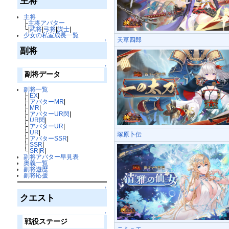
主将
主将
├
主将アバター
└|
武将
|
弓将
|
謀士
|
少女の私室成長一覧
天草四郎
↑
副将
↑
副将データ
副将一覧
├|
EX
|
├|
アバターMR
|
├|
MR
|
├|
アバターUR閃
|
├|
UR閃
|
├|
アバターUR
|
├|
UR
|
塚原卜伝
├|
アバターSSR
|
├|
SSR
|
└|
SR
|
R
|
副将アバター早見表
奥義一覧
副将遊歴
副将応援
↑
クエスト
↑
戦役ステージ
ニミュエ