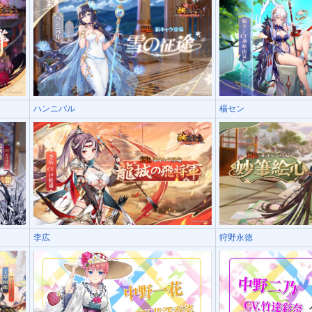
ハンニバル
楊セン
李広
狩野永徳