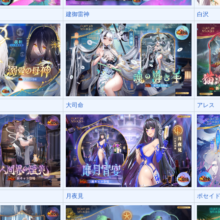
建御雷神
白沢
大司命
アレス
月夜見
ポセイ