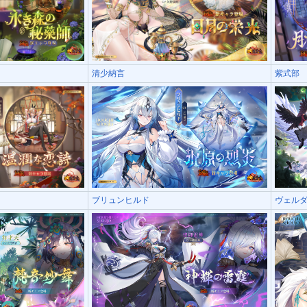
清少納言
紫式部
ブリュンヒルド
ヴェル