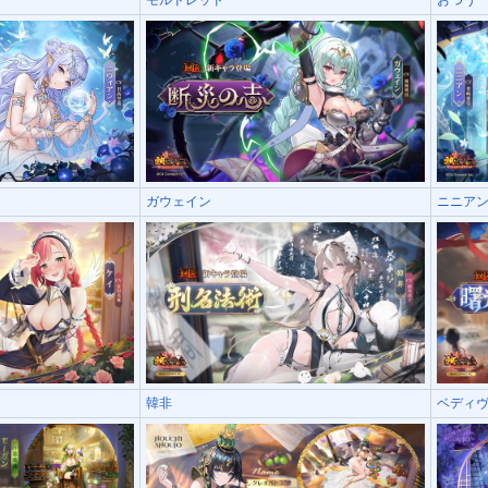
ガウェイン
ニニア
韓非
ベディ