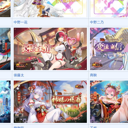
中野一花
中野二乃
俵藤太
商鞅
静御前
乙姫