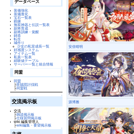
データベース
装備強化
装備進化
宝石一覧表
鍛錬
無双神器と伝説一覧表
副将育成
副将訓練・覚醒
鋳造
転生
城作り
少女の私室成長一覧
安倍晴明
好感度システム
アイテム一覧
私装一覧表
経験値テーブル
サーバー一覧と統合情報
↑
同盟
同盟
├
匪賊団討伐戦
├
同盟戦
↑
交流掲示板
源博雅
交流
├
雑談掲示板
├
仕様質問掲示板
wiki 編集管理人
├
wiki編集・要望掲示板
↑