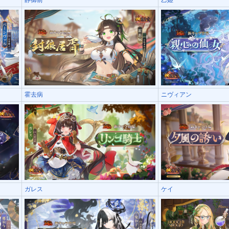
霍去病
ニヴィアン
ガレス
ケイ