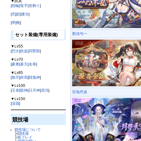
▼防具
|
指輪
|
篭手
|
首飾り
|
|
兜
|
鎧
|
腰当
|
|
帯
|
靴
|
↑
那須与一
セット装備(専用装備)
▼Lv55
|
烈火
|
鉄血
|
四聖獣
|
▼Lv70
|
豪勇
|
蒼天
|
名将
|
▼Lv85
|
無尽
|
終焉
|
闘鬼神
|
▼Lv100
|
王者
|
龍神
|
日月神
|
混沌
|
百地丹波
▼Lv150
|
深淵
|
↑
競技場
競技場について
├
闘技場
├
姫プレイ
├
傾城の戦い