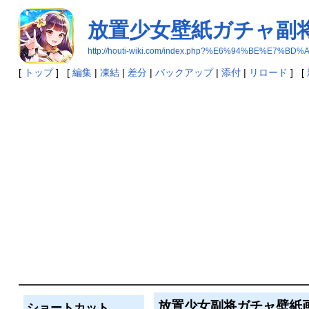
放置少女壁紙ガチャ副
http://houti-wiki.com/index.php?%E6%94%B
[
トップ
] [
編集
|
凍結
|
差分
|
バックアップ
|
添付
|
リロード
] [
放置少女副将ガチャ壁紙
ショートカット