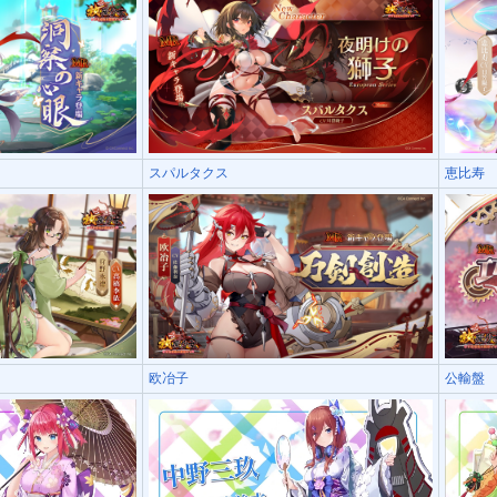
スパルタクス
恵比寿
欧冶子
公輸盤