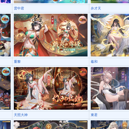
雲中君
弁才天
重黎
羲和
天照大神
東君