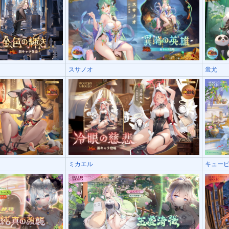
スサノオ
蚩尤
ミカエル
キュー