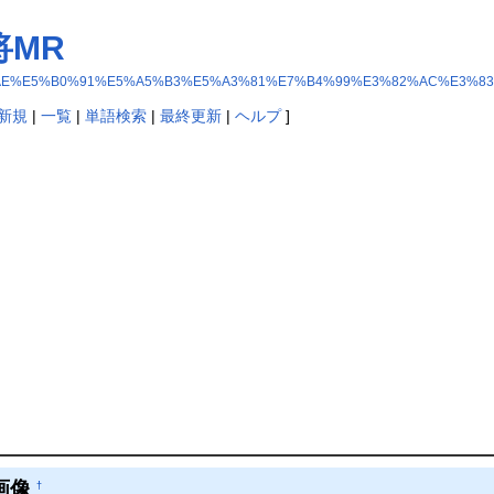
将MR
E%E7%BD%AE%E5%B0%91%E5%A5%B3%E5%A3%81%E7%B4%99%E3%82%AC%E
新規
|
一覧
|
単語検索
|
最終更新
|
ヘルプ
]
画像
†