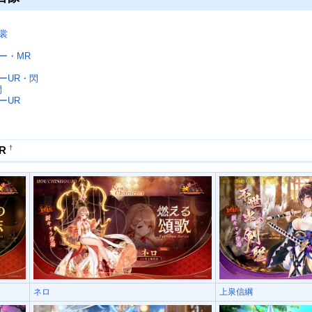
裳
ー・MR
ーUR・閃
閃
ーUR
†
R
ネロ
上泉信綱