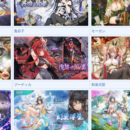
鬼谷子
モーガン
ブーディカ
和泉式部