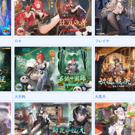
ロキ
フレイヤ
大天狗
大黒天