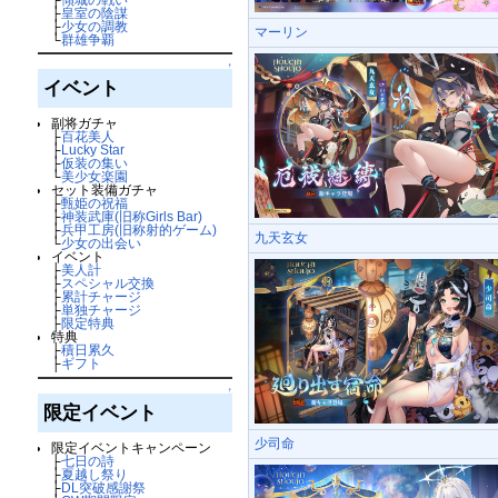
├
皇室の陰謀
├
少女の調教
マーリン
└
群雄争覇
↑
イベント
副将ガチャ
├
百花美人
├
Lucky Star
├
仮装の集い
└
美少女楽園
セット装備ガチャ
├
甄姫の祝福
├
神装武庫(旧称Girls Bar)
├
兵甲工房(旧称射的ゲーム)
九天玄女
└
少女の出会い
イベント
├
美人計
├
スペシャル交換
├
累計チャージ
├
単独チャージ
├
限定特典
特典
├
積日累久
├
ギフト
↑
限定イベント
少司命
限定イベントキャンペーン
├
七日の詩
├
夏越し祭り
├
DL突破感謝祭