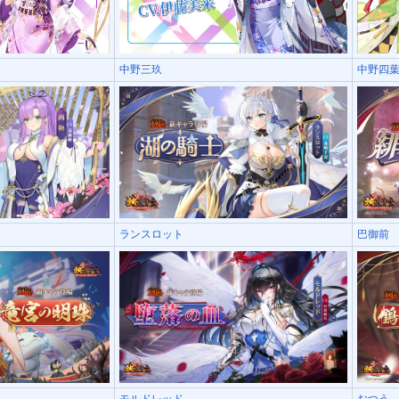
中野三玖
中野四
ランスロット
巴御前
モルドレッド
おつう