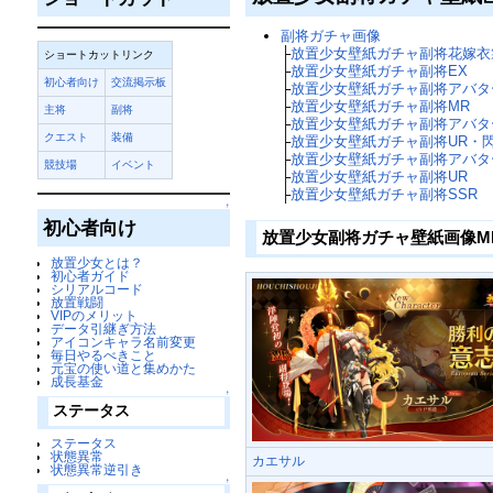
副将ガチャ画像
├
放置少女壁紙ガチャ副将花嫁衣
ショートカットリンク
├
放置少女壁紙ガチャ副将EX
初心者向け
交流掲示板
├
放置少女壁紙ガチャ副将アバタ
├
放置少女壁紙ガチャ副将MR
主将
副将
├
放置少女壁紙ガチャ副将アバタ
クエスト
装備
├
放置少女壁紙ガチャ副将UR・
├
放置少女壁紙ガチャ副将アバタ
競技場
イベント
├
放置少女壁紙ガチャ副将UR
├
放置少女壁紙ガチャ副将SSR
↑
初心者向け
放置少女副将ガチャ壁紙画像M
放置少女とは？
初心者ガイド
シリアルコード
放置戦闘
VIPのメリット
データ引継ぎ方法
アイコンキャラ名前変更
毎日やるべきこと
元宝の使い道と集めかた
成長基金
↑
ステータス
ステータス
状態異常
カエサル
状態異常逆引き
↑