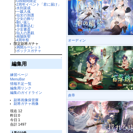
├
GW期間限定
├
2周年イベント「君に届け」
├
水到渠成
├
一蹴入魂
├
仙女の加護
├
少女の飾り
├
願い返し
├
幸運舞込む
├
少女書斎
├
仙人の悪戯
├
南陽医聖
├
4周年祭
オーディン
限定副将ガチャ
├
満開ルーレット
├
ボックスガチャ
↑
編集用
練習ページ
MenuBar
情報不足一覧
編集用リンク
編集のガイドライン
炎帝
副将画像保管庫
副将ガチャ画像
現在 12
昨日:0
今日 1
合計 1497
人気の10件