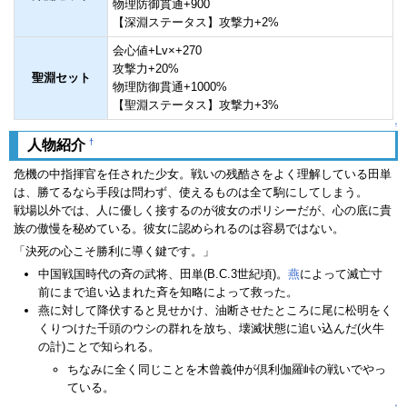
物理防御貫通+900
【深淵ステータス】攻撃力+2%
会心値+Lv×+270
攻撃力+20%
聖淵セット
物理防御貫通+1000%
【聖淵ステータス】攻撃力+3%
↑
†
人物紹介
危機の中指揮官を任された少女。戦いの残酷さをよく理解している田単
は、勝てるなら手段は問わず、使えるものは全て駒にしてしまう。
戦場以外では、人に優しく接するのが彼女のポリシーだが、心の底に貴
族の傲慢を秘めている。彼女に認められるのは容易ではない。
「決死の心こそ勝利に導く鍵です。」
中国戦国時代の斉の武将、田単(B.C.3世紀頃)。
燕
によって滅亡寸
前にまで追い込まれた斉を知略によって救った。
燕に対して降伏すると見せかけ、油断させたところに尾に松明をく
くりつけた千頭のウシの群れを放ち、壊滅状態に追い込んだ(火牛
の計)ことで知られる。
ちなみに全く同じことを木曾義仲が倶利伽羅峠の戦いでやっ
ている。
↑