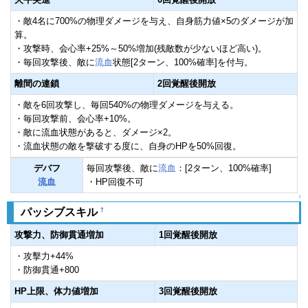
・敵4名に700%の物理ダメージを与え、自身筋力値×5のダメージが加
算。
・攻撃時、会心率+25%～50%増加(残敵数が少ないほど高い)。
・毎回攻撃後、敵に
流血
状態[2ターン、100%確率]を付与。
離間の連鎖
2回覚醒後開放
・敵を6回攻撃し、毎回540%の物理ダメージを与える。
・毎回攻撃前、会心率+10%。
・敵に流血状態があると、ダメージ×2。
・流血状態の敵を撃破する度に、自身のHPを50%回復。
デバフ
毎回攻撃後、敵に
流血
：[2ターン、100%確率]
流血
・HP回復不可
↑
†
パッシブスキル
攻撃力、防御貫通増加
1回覚醒後開放
・攻擊力+44%
・防御貫通+800
HP上限、体力値増加
3回覚醒後開放