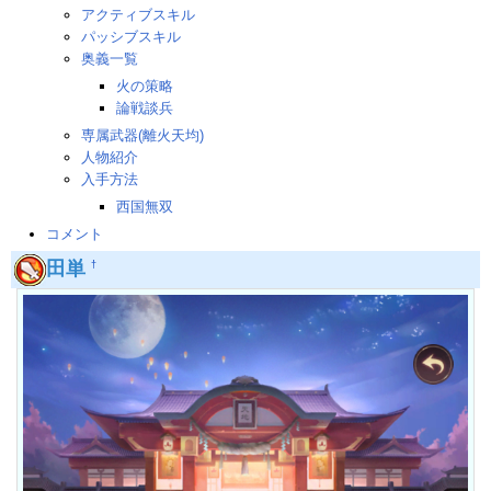
アクティブスキル
パッシブスキル
奥義一覧
火の策略
論戦談兵
専属武器(離火天均)
人物紹介
入手方法
西国無双
コメント
田単
†