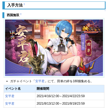
†
入手方法
↑
†
西国無双
ガチャイベント「
安平君
」にて、田単の絆を180個集める。
イベント名
開催期間
安平君
2021/4/16/12:00～2021/4/22/23:59
安平君
2021/8/13/12:00～2021/8/19/23:59