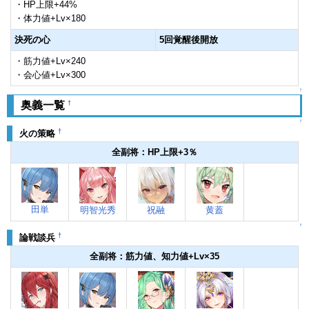
・HP上限+44%
・体力値+Lv×180
決死の心
5回覚醒後開放
・筋力値+Lv×240
・会心値+Lv×300
↑
†
奥義一覧
↑
†
火の策略
全副将：HP上限+3％
田単
明智光秀
祝融
黄蓋
↑
†
論戦談兵
全副将：筋力値、知力値+Lv×35