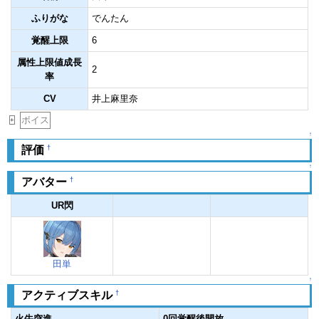
ふりがな
でんたん
覚醒上限
6
属性上限値成長
2
率
CV
井上麻里奈
ボイス
+
↑
†
評価
↑
†
アバター
UR閃
田単
↑
†
アクティブスキル
火牛突進
0回覚醒後開放