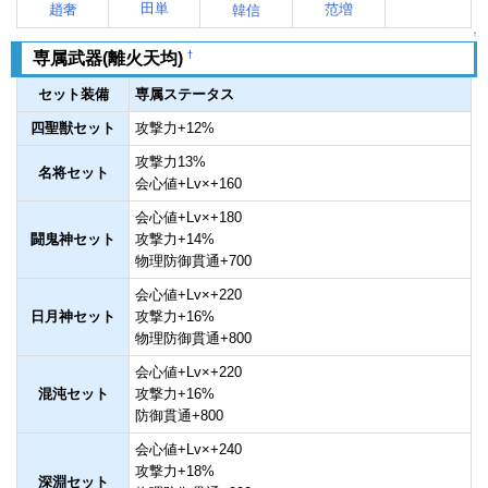
田単
趙奢
范増
韓信
↑
†
専属武器(離火天均)
セット装備
専属ステータス
四聖獣セット
攻撃力+12%
攻撃力13%
名将セット
会心値+Lv×+160
会心値+Lv×+180
闘鬼神セット
攻撃力+14%
物理防御貫通+700
会心値+Lv×+220
日月神セット
攻撃力+16%
物理防御貫通+800
会心値+Lv×+220
混沌セット
攻撃力+16%
防御貫通+800
会心値+Lv×+240
攻撃力+18%
深淵セット