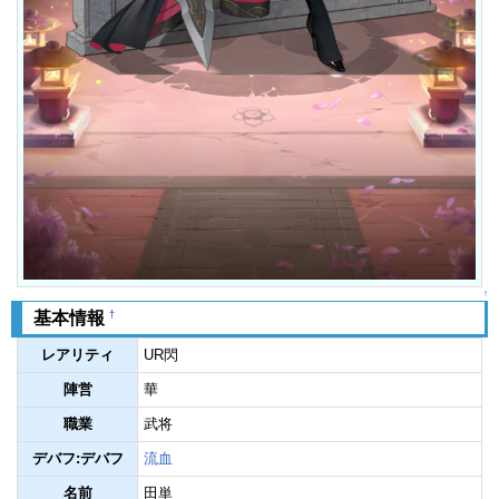
↑
†
基本情報
レアリティ
UR閃
陣営
華
職業
武将
デバフ:デバフ
流血
名前
田単