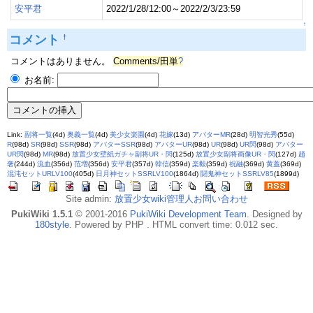
安平君
2022/1/28/12:00～2022/2/3/23:59
↑
コメント
†
コメントはありません。
Comments/田単
?
お名前:
Link:
副将一覧
(4d)
奥義一覧
(4d)
美少女楽園
(4d)
花嫁
(13d)
アバターMR
(28d)
明智光秀
(55d)
R
(98d)
SR
(98d)
SSR
(98d)
アバターSSR
(98d)
アバターUR
(98d)
UR
(98d)
UR閃
(98d)
アバター
UR閃
(98d)
MR
(98d)
放置少女壁紙ガチャ副将UR・閃
(125d)
放置少女副将画像UR・閃
(127d)
趙
奢
(244d)
流血
(356d)
范増
(356d)
安平君
(357d)
韓信
(359d)
楽毅
(359d)
祝融
(369d)
黄蓋
(369d)
混沌セットURLV100
(405d)
日月神セットSSRLV100
(1864d)
闘鬼神セットSSRLV85
(1899d)
Site admin:
放置少女wiki管理人お問い合わせ
PukiWiki 1.5.1
© 2001-2016
PukiWiki Development Team
. Designed by
180style
. Powered by PHP . HTML convert time: 0.012 sec.