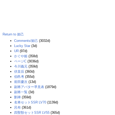
Return to 妲己
Comments/妲己
(3032d)
Lucky Star
(3d)
UR
(97d)
かぐや姫
(358d)
ページC
(3036d)
今川義元
(359d)
伏皇后
(360d)
伯邑考
(355d)
前田慶次
(13d)
副将アバター早見表
(1879d)
副将一覧
(3d)
劉禅
(359d)
名将セットSSR LV70
(1139d)
呂布
(361d)
四聖獣セットSSR LV55
(365d)