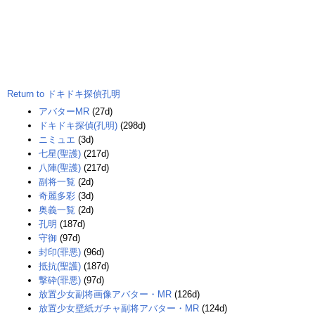
Return to ドキドキ探偵孔明
アバターMR
(27d)
ドキドキ探偵(孔明)
(298d)
ニミュエ
(3d)
七星(聖護)
(217d)
八陣(聖護)
(217d)
副将一覧
(2d)
奇麗多彩
(3d)
奥義一覧
(2d)
孔明
(187d)
守御
(97d)
封印(罪悪)
(96d)
抵抗(聖護)
(187d)
撃砕(罪悪)
(97d)
放置少女副将画像アバター・MR
(126d)
放置少女壁紙ガチャ副将アバター・MR
(124d)