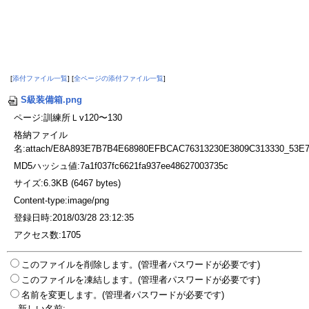
[
添付ファイル一覧
] [
全ページの添付ファイル一覧
]
S級装備箱.png
ページ:訓練所Ｌv120〜130
格納ファイル
名:attach/E8A893E7B7B4E68980EFBCAC76313230E3809C313330_53
MD5ハッシュ値:7a1f037fc6621fa937ee48627003735c
サイズ:6.3KB (6467 bytes)
Content-type:image/png
登録日時:2018/03/28 23:12:35
アクセス数:1705
このファイルを削除します。(管理者パスワードが必要です)
このファイルを凍結します。(管理者パスワードが必要です)
名前を変更します。(管理者パスワードが必要です)
新しい名前: