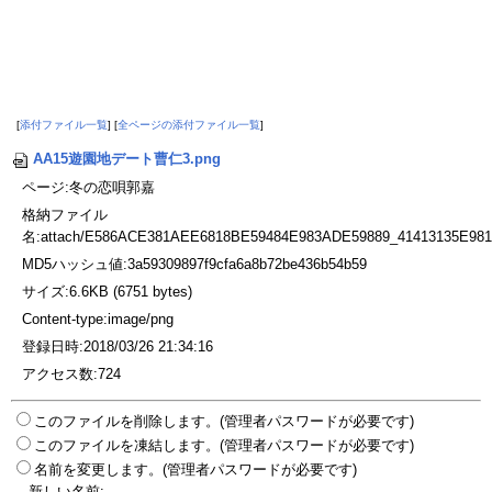
[
添付ファイル一覧
] [
全ページの添付ファイル一覧
]
AA15遊園地デート曹仁3.png
ページ:冬の恋唄郭嘉
格納ファイル
名:attach/E586ACE381AEE6818BE59484E983ADE59889_41413135E9
MD5ハッシュ値:3a59309897f9cfa6a8b72be436b54b59
サイズ:6.6KB (6751 bytes)
Content-type:image/png
登録日時:2018/03/26 21:34:16
アクセス数:724
このファイルを削除します。(管理者パスワードが必要です)
このファイルを凍結します。(管理者パスワードが必要です)
名前を変更します。(管理者パスワードが必要です)
新しい名前: