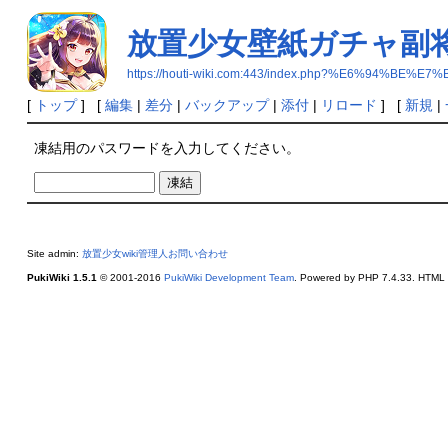
放置少女壁紙ガチャ副将
https://houti-wiki.com:443/index.php?%E6%
[
トップ
] [
編集
|
差分
|
バックアップ
|
添付
|
リロード
] [
新規
|
凍結用のパスワードを入力してください。
Site admin:
放置少女wiki管理人お問い合わせ
PukiWiki 1.5.1
© 2001-2016
PukiWiki Development Team
. Powered by PHP 7.4.33. HTML c