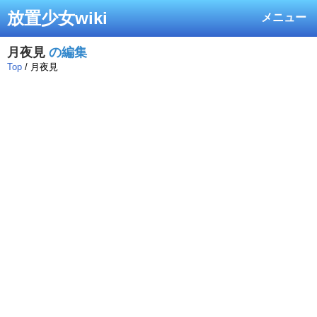
放置少女wiki
メニュー
月夜見
の編集
Top
/ 月夜見