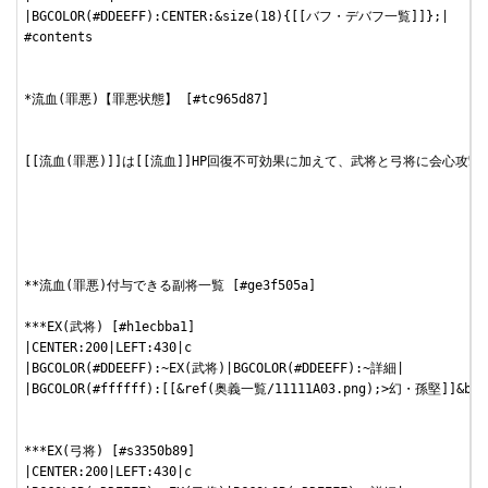
|BGCOLOR(#DDEEFF):CENTER:&size(18){[[バフ・デバフ一覧]]};|

#contents

*流血(罪悪)【罪悪状態】 [#tc965d87]

[[流血(罪悪)]]は[[流血]]HP回復不可効果に加えて、武将と弓将に会心攻撃
**流血(罪悪)付与できる副将一覧 [#ge3f505a]

***EX(武将) [#h1ecbba1]

|CENTER:200|LEFT:430|c

|BGCOLOR(#DDEEFF):~EX(武将)|BGCOLOR(#DDEEFF):~詳細|

|BGCOLOR(#ffffff):[[&ref(奥義一覧/11111A03.png);>幻・孫堅
***EX(弓将) [#s3350b89]

|CENTER:200|LEFT:430|c
