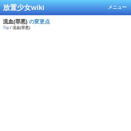
放置少女wiki
メニュー
流血(罪悪)
の変更点
Top
/ 流血(罪悪)