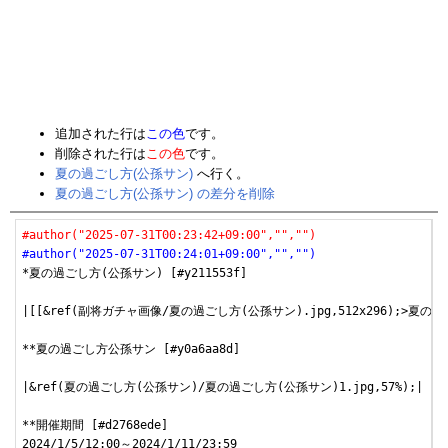
追加された行は
この色
です。
削除された行は
この色
です。
夏の過ごし方(公孫サン)
へ行く。
夏の過ごし方(公孫サン) の差分を削除
#author("2025-07-31T00:23:42+09:00","","")
#author("2025-07-31T00:24:01+09:00","","")
*夏の過ごし方(公孫サン) [#y211553f]

|[[&ref(副将ガチャ画像/夏の過ごし方(公孫サン).jpg,512x296);>夏の過
**夏の過ごし方公孫サン [#y0a6aa8d]

|&ref(夏の過ごし方(公孫サン)/夏の過ごし方(公孫サン)1.jpg,57%);|

**開催期間 [#d2768ede]

2024/1/5/12:00～2024/1/11/23:59
