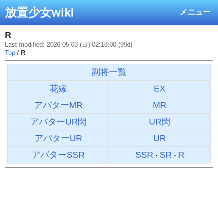
放置少女wiki
メニュー
R
Last-modified: 2026-05-03 (日) 02:18:00 (99d)
Top
/ R
副将一覧
花嫁
EX
アバターMR
MR
アバターUR閃
UR閃
アバターUR
UR
アバターSSR
SSR
SR
R
・
・