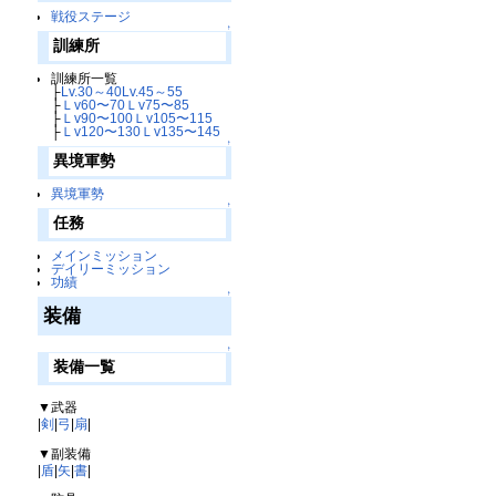
戦役ステージ
↑
訓練所
訓練所一覧
├
Lv.30～40
Lv.45～55
├
Ｌv60〜70
Ｌv75〜85
├
Ｌv90〜100
Ｌv105〜115
├
Ｌv120〜130
Ｌv135〜145
↑
異境軍勢
異境軍勢
↑
任務
メインミッション
デイリーミッション
功績
↑
装備
↑
装備一覧
▼武器
|
剣
|
弓
|
扇
|
▼副装備
|
盾
|
矢
|
書
|