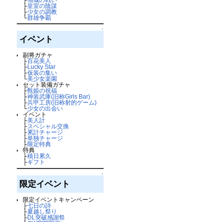
├
皇室の陰謀
├
少女の調教
└
群雄争覇
↑
イベント
副将ガチャ
├
百花美人
├
Lucky Star
├
仮装の集い
└
美少女楽園
セット装備ガチャ
├
甄姫の祝福
├
神装武庫(旧称Girls Bar)
├
兵甲工房(旧称射的ゲーム)
└
少女の出会い
イベント
├
美人計
├
スペシャル交換
├
累計チャージ
├
単独チャージ
├
限定特典
特典
├
積日累久
├
ギフト
↑
限定イベント
限定イベントキャンペーン
├
七日の詩
├
夏越し祭り
├
DL突破感謝祭