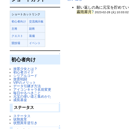
願い返しの為に元宝を貯めていて
霧雨霽月
?
2023-02-28 (火) 10:03:02
ショートカットリンク
初心者向け
交流掲示板
主将
副将
クエスト
装備
競技場
イベント
↑
初心者向け
放置少女とは？
初心者ガイド
シリアルコード
放置戦闘
VIPのメリット
データ引継ぎ方法
アイコンキャラ名前変更
毎日やるべきこと
元宝の使い道と集めかた
成長基金
↑
ステータス
ステータス
状態異常
状態異常逆引き
↑