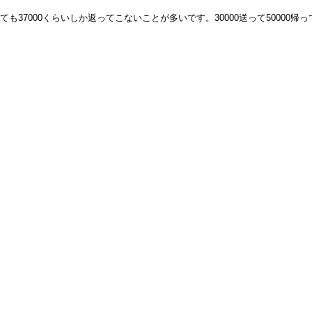
も37000くらいしか返ってこないことが多いです。30000送って50000帰