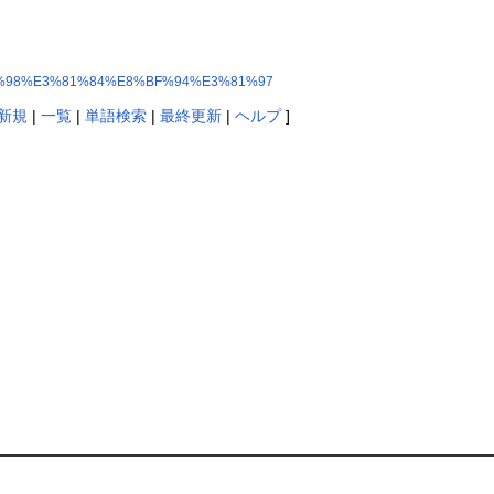
%E9%A1%98%E3%81%84%E8%BF%94%E3%81%97
新規
|
一覧
|
単語検索
|
最終更新
|
ヘルプ
]