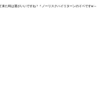
って来た時は運がいいですね＾＾ノーリスクハイリターンのイベですw --