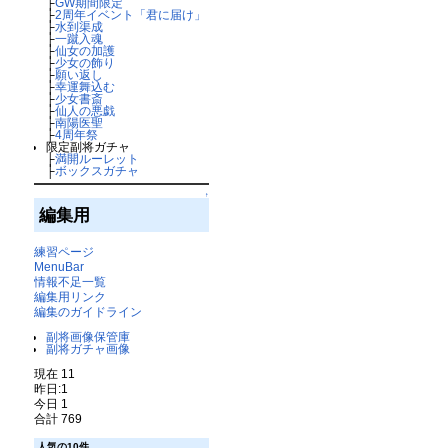
├
GW期間限定
├
2周年イベント「君に届け」
├
水到渠成
├
一蹴入魂
├
仙女の加護
├
少女の飾り
├
願い返し
├
幸運舞込む
├
少女書斎
├
仙人の悪戯
├
南陽医聖
├
4周年祭
限定副将ガチャ
├
満開ルーレット
├
ボックスガチャ
↑
編集用
練習ページ
MenuBar
情報不足一覧
編集用リンク
編集のガイドライン
副将画像保管庫
副将ガチャ画像
現在 11
昨日:1
今日 1
合計 769
人気の10件