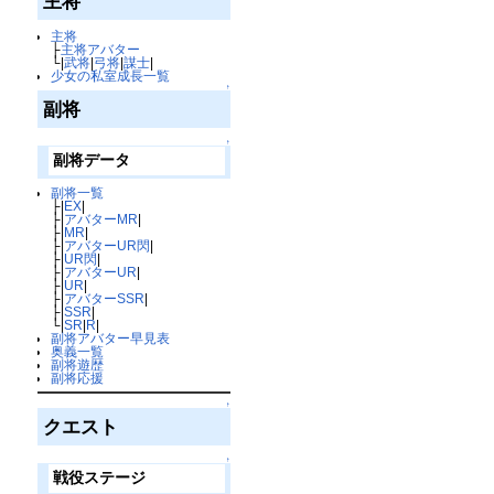
主将
主将
├
主将アバター
└|
武将
|
弓将
|
謀士
|
少女の私室成長一覧
↑
副将
↑
副将データ
副将一覧
├|
EX
|
├|
アバターMR
|
├|
MR
|
├|
アバターUR閃
|
├|
UR閃
|
├|
アバターUR
|
├|
UR
|
├|
アバターSSR
|
├|
SSR
|
└|
SR
|
R
|
副将アバター早見表
奥義一覧
副将遊歴
副将応援
↑
クエスト
↑
戦役ステージ