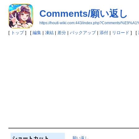
Comments/願い返し
https://houti-wiki.com:443/index.php?Comments/
[
トップ
] [
編集
|
凍結
|
差分
|
バックアップ
|
添付
|
リロード
] [
ショートカット
願い返し