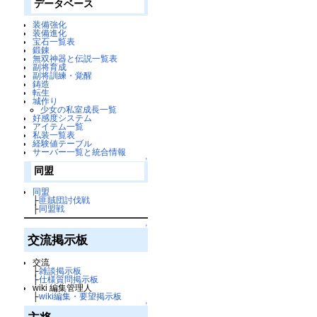
データベース
装備強化
装備進化
宝石一覧表
鍛錬
無双神器と伝説一覧表
副将育成
副将訓練・覚醒
鋳造
転生
城作り
少女の私室成長一覧
好感度システム
アイテム一覧
私装一覧表
経験値テーブル
サーバー一覧と統合情報
↑
同盟
同盟
├
匪賊団討伐戦
├
同盟戦
↑
交流掲示板
交流
├
雑談掲示板
├
仕様質問掲示板
wiki 編集管理人
├
wiki編集・要望掲示板
↑