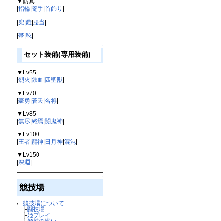
▼防具
|
指輪
|
篭手
|
首飾り
|
|
兜
|
鎧
|
腰当
|
|
帯
|
靴
|
↑
セット装備(専用装備)
▼Lv55
|
烈火
|
鉄血
|
四聖獣
|
▼Lv70
|
豪勇
|
蒼天
|
名将
|
▼Lv85
|
無尽
|
終焉
|
闘鬼神
|
▼Lv100
|
王者
|
龍神
|
日月神
|
混沌
|
▼Lv150
|
深淵
|
↑
競技場
競技場について
├
闘技場
├
姫プレイ
├
傾城の戦い