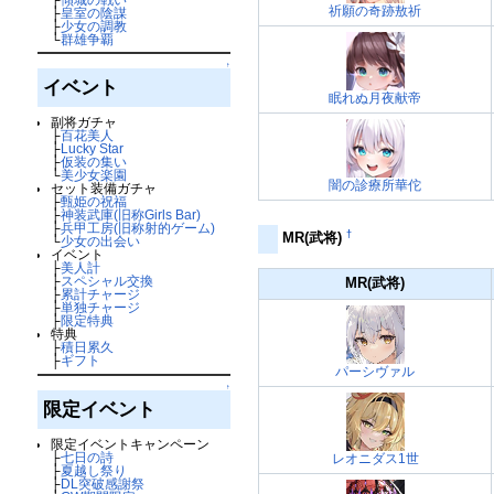
祈願の奇跡敖祈
├
皇室の陰謀
├
少女の調教
└
群雄争覇
↑
イベント
眠れぬ月夜献帝
副将ガチャ
├
百花美人
├
Lucky Star
├
仮装の集い
└
美少女楽園
闇の診療所華佗
セット装備ガチャ
├
甄姫の祝福
├
神装武庫(旧称Girls Bar)
├
兵甲工房(旧称射的ゲーム)
†
MR(武将)
└
少女の出会い
イベント
├
美人計
├
スペシャル交換
MR(武将)
├
累計チャージ
├
単独チャージ
├
限定特典
特典
├
積日累久
├
ギフト
パーシヴァル
↑
限定イベント
限定イベントキャンペーン
├
七日の詩
レオニダス1世
├
夏越し祭り
├
DL突破感謝祭