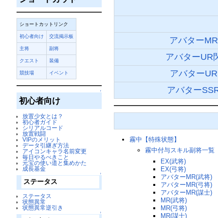
ショートカットリンク
初心者向け
交流掲示板
アバターMR
主将
副将
アバターUR
クエスト
装備
アバターUR
競技場
イベント
アバターSS
↑
初心者向け
放置少女とは？
初心者ガイド
シリアルコード
放置戦闘
霧中【特殊状態】
VIPのメリット
データ引継ぎ方法
霧中付与スキル副将一覧
アイコンキャラ名前変更
毎日やるべきこと
EX(武将)
元宝の使い道と集めかた
EX(弓将)
成長基金
↑
アバターMR(武将)
ステータス
アバターMR(弓将)
アバターMR(謀士)
ステータス
MR(武将)
状態異常
MR(弓将)
状態異常逆引き
↑
MR(謀士)