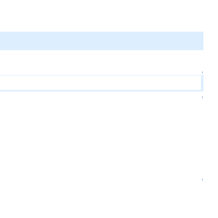
↑
↑
↑