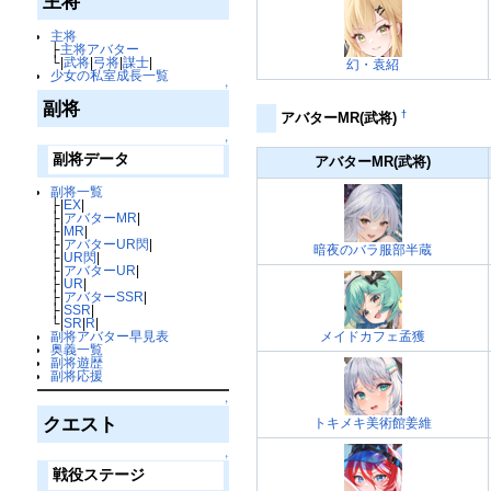
主将
主将
├
主将アバター
└|
武将
|
弓将
|
謀士
|
幻・袁紹
少女の私室成長一覧
↑
副将
†
アバターMR(武将)
↑
副将データ
アバターMR(武将)
副将一覧
├|
EX
|
├|
アバターMR
|
├|
MR
|
├|
アバターUR閃
|
暗夜のバラ服部半蔵
├|
UR閃
|
├|
アバターUR
|
├|
UR
|
├|
アバターSSR
|
├|
SSR
|
└|
SR
|
R
|
メイドカフェ孟獲
副将アバター早見表
奥義一覧
副将遊歴
副将応援
↑
クエスト
トキメキ美術館姜維
↑
戦役ステージ