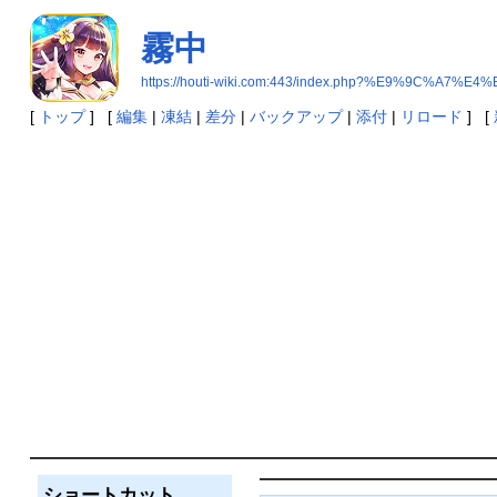
霧中
https://houti-wiki.com:443/index.php?%E9%9C%A7%E4
[
トップ
] [
編集
|
凍結
|
差分
|
バックアップ
|
添付
|
リロード
] [
ショートカット