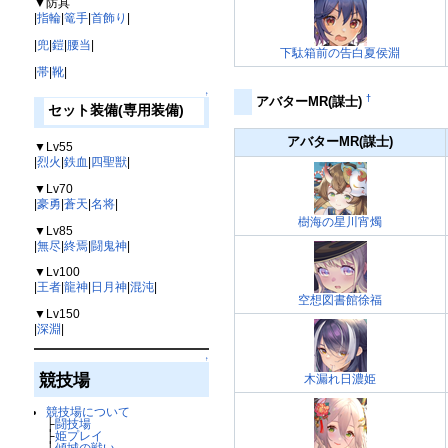
▼防具
|
指輪
|
篭手
|
首飾り
|
|
兜
|
鎧
|
腰当
|
下駄箱前の告白夏侯淵
|
帯
|
靴
|
↑
†
アバターMR(謀士)
セット装備(専用装備)
アバターMR(謀士)
▼Lv55
|
烈火
|
鉄血
|
四聖獣
|
▼Lv70
|
豪勇
|
蒼天
|
名将
|
樹海の星川宵燭
▼Lv85
|
無尽
|
終焉
|
闘鬼神
|
▼Lv100
|
王者
|
龍神
|
日月神
|
混沌
|
空想図書館徐福
▼Lv150
|
深淵
|
↑
競技場
木漏れ日濃姫
競技場について
├
闘技場
├
姫プレイ
├
傾城の戦い