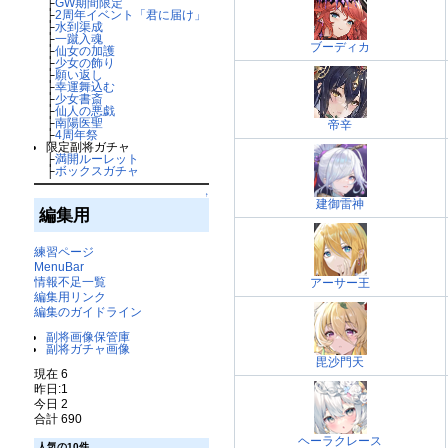
├
GW期間限定
├
2周年イベント「君に届け」
├
水到渠成
├
一蹴入魂
ブーディカ
├
仙女の加護
├
少女の飾り
├
願い返し
├
幸運舞込む
├
少女書斎
├
仙人の悪戯
├
南陽医聖
帝辛
├
4周年祭
限定副将ガチャ
├
満開ルーレット
├
ボックスガチャ
↑
建御雷神
編集用
練習ページ
MenuBar
情報不足一覧
アーサー王
編集用リンク
編集のガイドライン
副将画像保管庫
副将ガチャ画像
毘沙門天
現在 6
昨日:1
今日 2
合計 690
ヘーラクレース
人気の10件