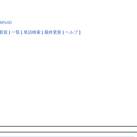
%B8%AD
新規
|
一覧
|
単語検索
|
最終更新
|
ヘルプ
]