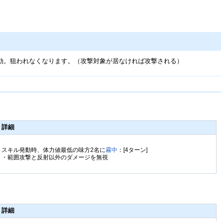
効。狙われなくなります。（攻撃対象が居なければ攻撃される）
詳細
スキル発動時、体力値最低の味方2名に
霧中
：[4ターン]
・範囲攻撃と反射以外のダメージを無視
詳細