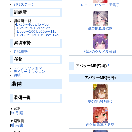
戦役ステージ
レインエピソード雷震子
↑
訓練所
訓練所一覧
├
Lv.30～40
Lv.45～55
├
Ｌv60〜70
Ｌv75〜85
視力検査夏侯惇
├
Ｌv90〜100
Ｌv105〜115
├
Ｌv120〜130
Ｌv135〜145
↑
異境軍勢
犒いのグルメ夏侯覇
異境軍勢
↑
任務
†
アバターMR(弓将)
メインミッション
デイリーミッション
功績
アバターMR(弓将)
↑
装備
↑
装備一覧
夏の水遊び鍾会
▼武器
|
剣
|
弓
|
扇
|
▼副装備
恋と観覧車太史慈
|
盾
|
矢
|
書
|