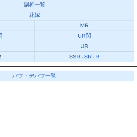
副将一覧
花嫁
MR
閃
UR閃
UR
R
SSR
SR
R
・
・
バフ・デバフ一覧