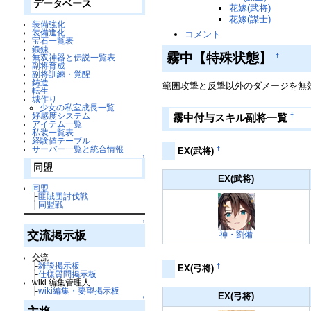
データベース
花嫁(武将)
花嫁(謀士)
装備強化
装備進化
コメント
宝石一覧表
鍛錬
霧中【特殊状態】
†
無双神器と伝説一覧表
副将育成
副将訓練・覚醒
鋳造
範囲攻撃と反撃以外のダメージを無
転生
城作り
少女の私室成長一覧
好感度システム
†
霧中付与スキル副将一覧
アイテム一覧
私装一覧表
経験値テーブル
サーバー一覧と統合情報
†
EX(武将)
↑
同盟
EX(武将)
同盟
├
匪賊団討伐戦
├
同盟戦
↑
交流掲示板
神・劉備
交流
├
雑談掲示板
†
EX(弓将)
├
仕様質問掲示板
wiki 編集管理人
├
wiki編集・要望掲示板
EX(弓将)
↑