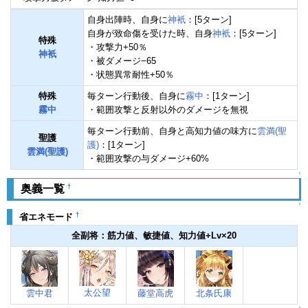
自身出陣時、自身に
神衹
：[5ターン]
自身が致命傷を受けた時、自身
神衹
：[5ターン]
特殊
・攻撃力+50％
神衹
・被ダメージ−65
・状態異常耐性+50％
特殊
毎ターン行動後、自身に
霧中
：[1ターン]
霧中
・範囲攻撃と反射以外のダメージを無視
毎ターン行動前、自身と高知力値の味方に
雲満(聖
聖護
護)
：[1ターン]
雲満(聖護)
・範囲攻撃の与ダメージ+60%
↑
†
奥義一覧
↑
†
省エネモード
全副将：筋力値、敏捷値、知力値+Lv×20
太公望
雲中君
藤堂高虎
北条氏康