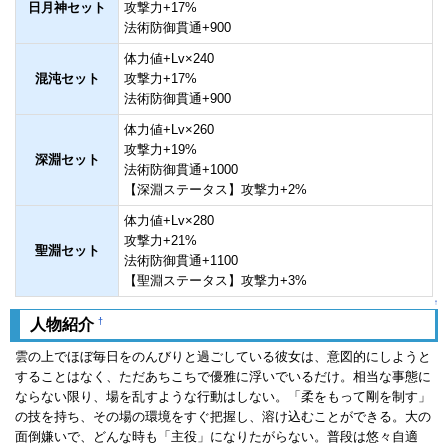
日月神セット
攻撃力+17%
法術防御貫通+900
体力値+Lv×240
混沌セット
攻撃力+17%
法術防御貫通+900
体力値+Lv×260
攻撃力+19%
深淵セット
法術防御貫通+1000
【深淵ステータス】攻撃力+2%
体力値+Lv×280
攻撃力+21%
聖淵セット
法術防御貫通+1100
【聖淵ステータス】攻撃力+3%
↑
†
人物紹介
雲の上でほぼ毎日をのんびりと過ごしている彼女は、意図的にしようと
することはなく、ただあちこちで優雅に浮いでいるだけ。相当な事態に
ならない限り、場を乱すような行動はしない。「柔をもって剛を制す」
の技を持ち、その場の環境をすぐ把握し、溶け込むことができる。大の
面倒嫌いで、どんな時も「主役」になりたがらない。普段は悠々自適