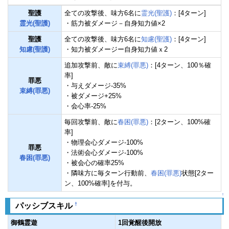
聖護
全ての攻撃後、味方6名に
霊光(聖護)
：[4ターン]
霊光(聖護)
・筋力被ダメージ－自身知力値×2
聖護
全ての攻撃後、味方6名に
知慮(聖護)
：[4ターン]
知慮(聖護)
・知力被ダメージー自身知力値ｘ2
追加攻撃前、敵に
束縛(罪悪)
：[4ターン、100％確
率]
罪悪
・与えダメージ-35%
束縛(罪悪)
・被ダメージ+25%
・会心率-25%
毎回攻撃前、敵に
春困(罪悪)
：[2ターン、100%確
率]
・物理会心ダメージ-100%
罪悪
・法術会心ダメージ-100%
春困(罪悪)
・被会心の確率25%
・隣味方に毎ターン行動前、
春困(罪悪)
状態[2ター
ン、100%確率]を付与。
↑
†
パッシブスキル
御鶴霊遊
1回覚醒後開放