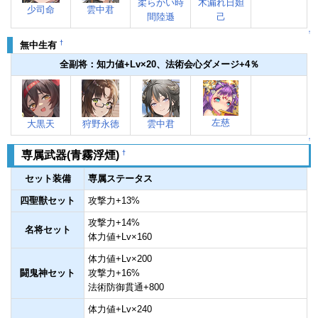
柔らかい時
木漏れ日妲
少司命
雲中君
間陸遜
己
↑
†
無中生有
全副将：知力値+Lv×20、法術会心ダメージ+4％
左慈
大黒天
狩野永徳
雲中君
↑
†
専属武器(青霧浮煙)
セット装備
専属ステータス
四聖獣セット
攻撃力+13%
攻撃力+14%
名将セット
体力値+Lv×160
体力値+Lv×200
闘鬼神セット
攻撃力+16%
法術防御貫通+800
体力値+Lv×240