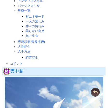
アクティブスキル
パッシブスキル
奥義一覧
省エネモード
一人の楽しみ
神々の憐れみ
柔らかい座席
無中生有
専属武器(青霧浮煙)
人物紹介
入手方法
幻雲浮生
コメント
雲中君
†