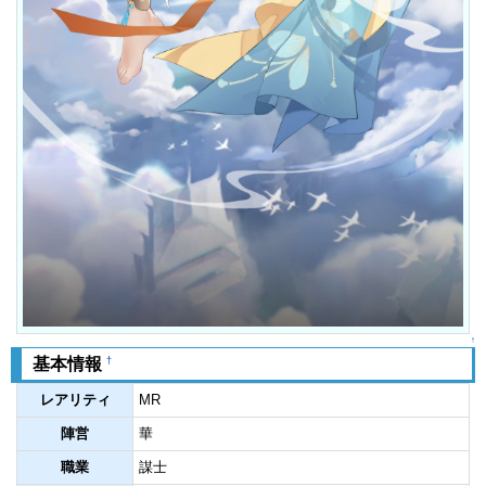
↑
†
基本情報
レアリティ
MR
陣営
華
職業
謀士