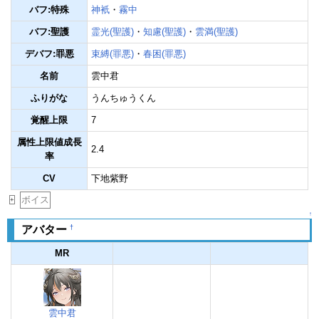
バフ:特殊
神衹
・
霧中
バフ:聖護
霊光(聖護)
・
知慮(聖護)
・
雲満(聖護)
デバフ:罪悪
束縛(罪悪)
・
春困(罪悪)
名前
雲中君
ふりがな
うんちゅうくん
覚醒上限
7
属性上限値成長
2.4
率
CV
下地紫野
ボイス
+
↑
†
アバター
MR
雲中君