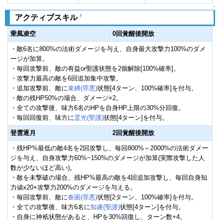
↑
†
アクティブスキル
乗風凌空
0回覚醒後開放
・敵6名に800%の法術ダメージを与え、自身最大攻撃力100%のダメ
ージが加算。
・毎回攻撃前、敵の有益or聖護状態を2個解除[100%確率]。
・攻撃力最高の敵を6回追加集中攻撃。
・追加攻撃前、敵に
束縛(罪悪)
状態[4ターン、100%確率]を付与。
・敵の残HP50%の場合、ダメージ×2。
・全ての攻撃後、味方6名のHPを自身HP上限の30%分回復。
・毎回回復前、味方に
霊光(聖護)
状態[4ターン]を付与。
登雲逐月
2回覚醒後開放
・残HP%最低の敵4名を2回攻撃し、毎回800%～2000%の法術ダメー
ジを与え、自身攻撃力60%~150%のダメージが加算(実際攻撃した人
数が少ないほど高い)。
・敵を未撃破の場合、残HP%最高の敵を4回追加攻撃し、毎回自身知
力値x20+攻撃力200%のダメージを与える。
・毎回攻撃前、敵に
春困(罪悪)
状態[2ターン、100%確率]を付与。
・全ての攻撃後、味方6名に
知慮(聖護)
状態[4ターン]を付与。
・自身に神衹状態があると、HPを30%回復し、ターン数+4。