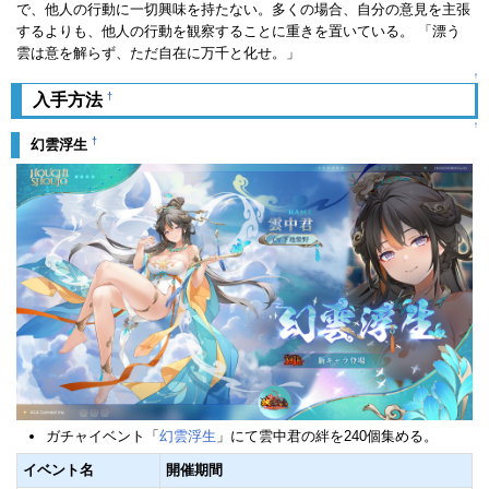
で、他人の行動に一切興味を持たない。多くの場合、自分の意見を主張
するよりも、他人の行動を観察することに重きを置いている。 「漂う
雲は意を解らず、ただ自在に万千と化せ。」
↑
†
入手方法
↑
†
幻雲浮生
ガチャイベント「
幻雲浮生
」にて雲中君の絆を240個集める。
イベント名
開催期間