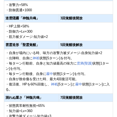
・攻撃力+58%
・防御貫通+1000
迷雲隠霧「神髄共鳴」
3回覚醒後開放
・HP上限+58%
・防御力+Lv×300
・筋力被ダメージ-知力値×2
雲霊造形「聖霊覚醒」
5回覚醒後解放
・自身が場内にいる時、味方の攻撃力被ダメージ-自身知力値×2
・出陣時、自身に
神衹
状態[5ターン]を付与。
・毎ターン行動前、自身と知力値最高の味方に
雲満(聖護)
状態[1ター
ン]を付与。
・毎ターン行動後、自身に
霧中
状態[1ターン]を付与。
・自身が致命傷を受けた時、最大4回復活可能。
・復活後、HPを60%回復し、
神衹
[5ターン]と
霧中
状態[1ターン]に入
る。
測れぬ重さ「神髄共鳴」
7回覚醒後開放
・状態異常耐性無視+65%
・知力値+Lv×360
・攻撃力被ダメージ-知力値×3