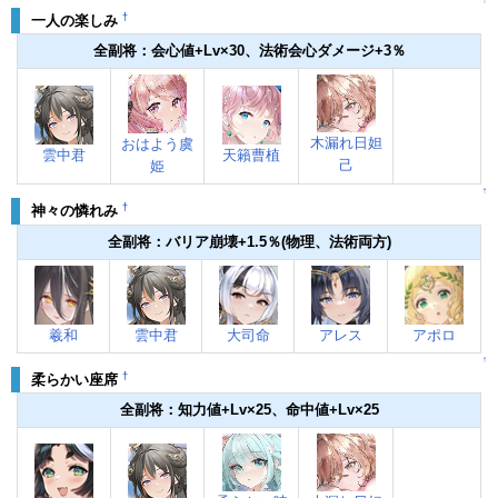
↑
†
一人の楽しみ
全副将：会心値+Lv×30、法術会心ダメージ+3％
木漏れ日妲
おはよう虞
雲中君
天籟曹植
己
姫
↑
†
神々の憐れみ
全副将：バリア崩壊+1.5％(物理、法術両方)
羲和
雲中君
大司命
アレス
アポロ
↑
†
柔らかい座席
全副将：知力値+Lv×25、命中値+Lv×25