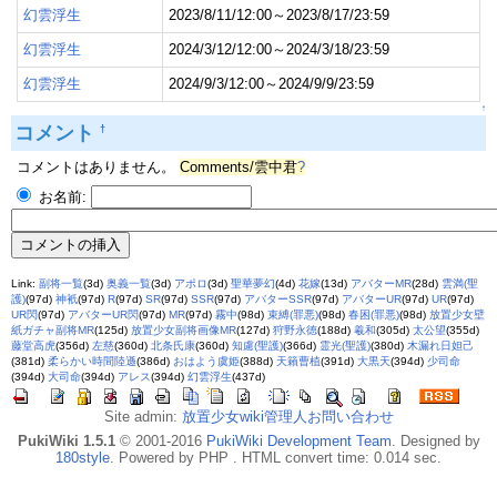
幻雲浮生
2023/8/11/12:00～2023/8/17/23:59
幻雲浮生
2024/3/12/12:00～2024/3/18/23:59
幻雲浮生
2024/9/3/12:00～2024/9/9/23:59
↑
コメント
†
コメントはありません。
Comments/雲中君
?
お名前:
Link:
副将一覧
(3d)
奥義一覧
(3d)
アポロ
(3d)
聖華夢幻
(4d)
花嫁
(13d)
アバターMR
(28d)
雲満(聖
護)
(97d)
神衹
(97d)
R
(97d)
SR
(97d)
SSR
(97d)
アバターSSR
(97d)
アバターUR
(97d)
UR
(97d)
UR閃
(97d)
アバターUR閃
(97d)
MR
(97d)
霧中
(98d)
束縛(罪悪)
(98d)
春困(罪悪)
(98d)
放置少女壁
紙ガチャ副将MR
(125d)
放置少女副将画像MR
(127d)
狩野永徳
(188d)
羲和
(305d)
太公望
(355d)
藤堂高虎
(356d)
左慈
(360d)
北条氏康
(360d)
知慮(聖護)
(366d)
霊光(聖護)
(380d)
木漏れ日妲己
(381d)
柔らかい時間陸遜
(386d)
おはよう虞姫
(388d)
天籟曹植
(391d)
大黒天
(394d)
少司命
(394d)
大司命
(394d)
アレス
(394d)
幻雲浮生
(437d)
Site admin:
放置少女wiki管理人お問い合わせ
PukiWiki 1.5.1
© 2001-2016
PukiWiki Development Team
. Designed by
180style
. Powered by PHP . HTML convert time: 0.014 sec.