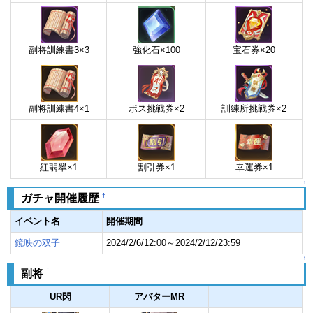
副将訓練書3×3
強化石×100
宝石券×20
副将訓練書4×1
ボス挑戦券×2
訓練所挑戦券×2
紅翡翠×1
割引券×1
幸運券×1
↑
†
ガチャ開催履歴
イベント名
開催期間
鏡映の双子
2024/2/6/12:00～2024/2/12/23:59
↑
†
副将
UR閃
アバターMR