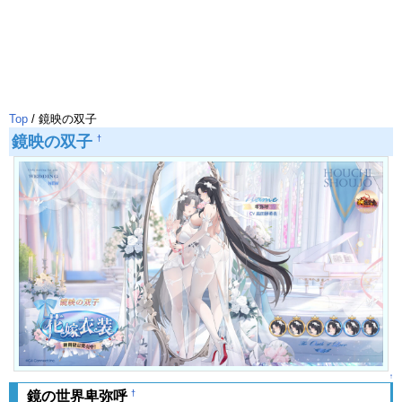
Top
/ 鏡映の双子
鏡映の双子
†
↑
†
鏡の世界卑弥呼