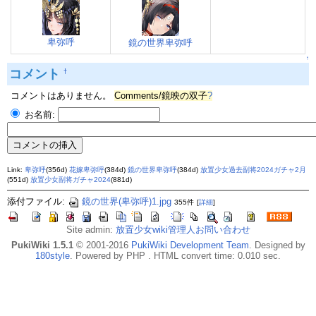
卑弥呼
鏡の世界卑弥呼
↑
コメント
†
コメントはありません。
Comments/鏡映の双子
?
お名前:
Link:
卑弥呼
(356d)
花嫁卑弥呼
(384d)
鏡の世界卑弥呼
(384d)
放置少女過去副将2024ガチャ2月
(551d)
放置少女副将ガチャ2024
(881d)
添付ファイル:
鏡の世界(卑弥呼)1.jpg
355件
[
詳細
]
Site admin:
放置少女wiki管理人お問い合わせ
PukiWiki 1.5.1
© 2001-2016
PukiWiki Development Team
. Designed by
180style
. Powered by PHP . HTML convert time: 0.010 sec.