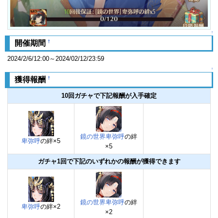
↑
†
開催期間
2024/2/6/12:00～2024/02/12/23:59
↑
†
獲得報酬
10回ガチャで下記報酬が入手確定
鏡の世界卑弥呼
の絆
卑弥呼
の絆×5
×5
ガチャ1回で下記のいずれかの報酬が獲得できます
鏡の世界卑弥呼
の絆
卑弥呼
の絆×2
×2