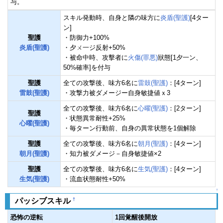
与。
スキル発動時、自身と隣の味方に
炎盾(聖護)
[4ター
ン]
聖護
・防御力+100%
炎盾(聖護)
・夕ㄨ一ジ反射+50%
・被命中時、攻擊者に
火傷(罪悪)
狀態[1夕一ン、
50%確率]を付与
聖護
全ての攻撃後、味方6名に
雷鼓(聖護)
：[4ターン]
雷鼓(聖護)
・攻撃力被ダメージー自身敏捷値ｘ3
全ての攻撃後、味方6名に
心曜(聖護)
：[2ターン]
聖護
・状態異常耐性+25%
心曜(聖護)
・毎ターン行動前、自身の異常状態を1個解除
聖護
全ての攻撃後、味方6名に
朝月(聖護)
：[4ターン]
朝月(聖護)
・知力被ダメージ－自身敏捷値×2
聖護
全ての攻撃後、味方6名に
生気(聖護)
：[4ターン]
生気(聖護)
・流血状態耐性+50%
↑
†
パッシブスキル
恐怖の逆転
1回覚醒後開放