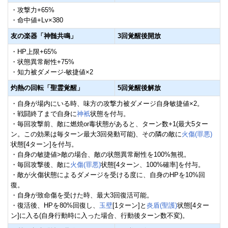
・攻撃力+65%
・命中値+Lv×380
友の楽器「神髄共鳴」
3回覚醒後開放
・HP上限+65%
・状態異常耐性+75%
・知力被ダメージ-敏捷値×2
灼熱の回転「聖霊覚醒」
5回覚醒後解放
・自身が場内にいる時、味方の攻撃力被ダメージ自身敏捷値×2。
・戦闘終了まで自身に
神衹
状態を付与。
・毎回攻撃前、敵に燃焼or毒状態があると、ターン数+1(最大5ター
ン。この効果は毎ターン最大3回発動可能)、その隣の敵に
火傷(罪悪)
状態[4ターン]を付与。
・自身の敏捷値>敵の場合、敵の状態異常耐性を100%無視。
・毎回攻撃後、敵に
火傷(罪悪)
状態[4ターン、100%確率]を付与。
・敵が火傷状態によるダメージを受ける度に、自身のHPを10%回
復。
・自身が致命傷を受けた時、最大3回復活可能。
・復活後、HPを80%回復し、
玉壁
[1ターン]と
炎盾(聖護)
状態[4ター
ン]に入る(自身行動時に入った場合、行動後ターン数不変)。