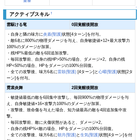
重黎
↑
†
アクティブスキル
雲駆ける竜
0回覚醒後開放
・自身と隣の味方に
炎盾(聖護)
状態[4ターン]を付与。
・敵6名に800%の物理ダメージを与え、自身敏捷値×12+最大攻撃力
100%のダメージが加算。
・残HP%最低の敵を6回追加攻撃。
・毎回攻撃前、自身の残HP>50%の場合、ダメージ×2。自身の残
HP<50%の場合、HPをダメージの100%分回復。
・全ての攻撃後、味方6名に
雷鼓(聖護)
[4ターン]と
心曜(聖護)
状態[2タ
ーン]を付与。
霓裳炎舞
2回覚醒後開放
・敏捷値最低の敵を6回集中攻撃し、毎回900%の物理ダメージを与
え、自身敏捷値×16+攻撃力100%のダメージが加算。
・攻撃後、致命傷を与えた場合、知力値最高の敵を4回追加集中攻
撃。
・毎回攻撃前、敵に火傷状態があると、ダメージ×2。
・自身の残HP%<敵の場合、HPをダメージの100%分回復。
・全ての攻撃後、味方6名に
朝月(聖護)
と
生気(聖護)
状態[4ターン]を付