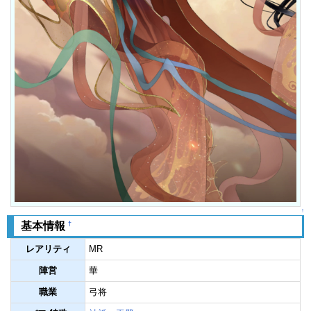
↑
†
基本情報
レアリティ
MR
陣営
華
職業
弓将