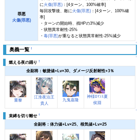
に
火傷(罪悪)
：[4ターン、100%確率]
毎回攻撃後、敵に
火傷(罪悪)
：[4ターン、100%確
罪悪
率]
火傷(罪悪)
・ターンの開始時、残HPの3%減少
・状態異常耐性-25%
・
毒(罪悪)
が重なると状態異常耐性-25%減少
↑
†
奥義一覧
↑
†
燃える夜の踊り
全副将：敏捷値+Lv×30、ダメージ反射耐性+3％
神様ﾛﾏﾝｽ夏
江淮夜泊王
九鬼嘉隆
重黎
侯淵
貴人
↑
†
束縛を切り離せ
全副将：体力値+Lv×25、根気値+Lv×25