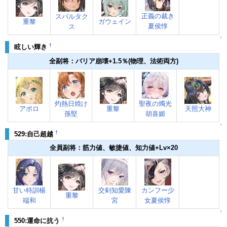
正義の裁き
スパルタク
重黎
ガウェイン
夏侯惇
ス
↑
†
眩しい輝き
全副将：バリア崩壊+1.5％(物理、法術両方)
灼熱日焼け
聖夜の燭光
アポロ
重黎
天照大神
孫堅
胡喜媚
↑
†
529:自己超越
全員副将：筋力値、敏捷値、知力値+Lv×20
甘い特訓楊
交剣知愛陳
カンフー少
重黎
端和
宮
女夏侯惇
↑
†
550:運命に抗う