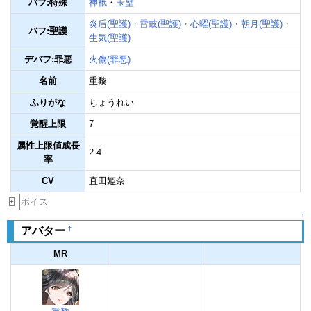
バフ:特殊
神衹
・
玉壁
炎盾(聖護)
・
雷鼓(聖護)
・
心曜(聖護)
・
朝月(聖護)
・
バフ:聖護
生気(聖護)
デバフ:罪悪
火傷(罪悪)
名前
重黎
ふりがな
ちょうれい
覚醒上限
7
属性上限値成長
2.4
率
CV
直田姫奈
ボイス
+
↑
†
アバター
MR