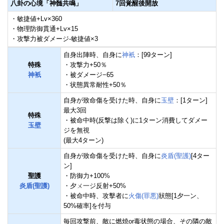
八卦の心境「神髄共鳴」
7回覚醒後開放
・敏捷値+Lv×360
・物理防御貫通+Lv×15
・攻撃力被ダメージ-敏捷値×3
自身出陣時、自身に
神衹
：[99ターン]
特殊
・攻撃力+50％
神衹
・被ダメージ−65
・状態異常耐性+50％
自身が致命傷を受けた時、自身に
玉壁
：[1ターン]
最大3回
特殊
・被命中時(反撃は除く)に1ターン消費してダメー
玉壁
ジを無視
(最大4ターン)
自身が致命傷を受けた時、自身に
炎盾(聖護)
[4ター
ン]
聖護
・防御力+100%
炎盾(聖護)
・夕ㄨ一ジ反射+50%
・被命中時、攻擊者に
火傷(罪悪)
狀態[1夕一ン、
50%確率]を付与
毎回攻撃前、敵に燃焼or毒状態の場合、その隣の敵