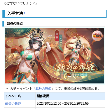
るはずないでしょう？」
↑
†
入手方法
↑
†
戯炎の舞姫
ガチャイベント「
戯炎の舞姫
」にて、重黎の絆を240個集める。
イベント名
開催期間
戯炎の舞姫
2023/10/20/12:00～2023/10/26/23:59