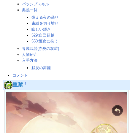
パッシブスキル
奥義一覧
燃える夜の踊り
束縛を切り離せ
眩しい輝き
529:自己超越
550:運命に抗う
専属武器(赤炎の双環)
人物紹介
入手方法
戯炎の舞姫
コメント
重黎
†