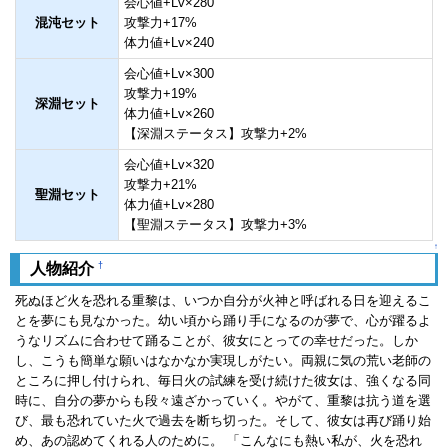
会心値+Lv×280
混沌セット
攻撃力+17%
体力値+Lv×240
会心値+Lv×300
攻撃力+19%
深淵セット
体力値+Lv×260
【深淵ステータス】攻撃力+2%
会心値+Lv×320
攻撃力+21%
聖淵セット
体力値+Lv×280
【聖淵ステータス】攻撃力+3%
↑
†
人物紹介
死ぬほど火を恐れる重黎は、いつか自分が火神と呼ばれる日を迎えるこ
とを夢にも見なかった。幼い頃から踊り手になるのが夢で、心が躍るよ
うなリズムに合わせて踊ることが、彼女にとっての幸せだった。しか
し、こうも簡単な願いはなかなか実現しがたい。両親に気の荒い老師の
ところに押し付けられ、毎日火の試練を受け続けた彼女は、強くなる同
時に、自分の夢からも段々遠ざかっていく。やがて、重黎は抗う道を選
び、最も恐れていた火で過去を断ち切った。そして、彼女は再び踊り始
め、あの認めてくれる人のために。 「こんなにも熱い私が、火を恐れ