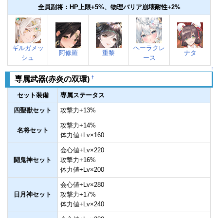
全員副将：HP上限+5%、物理バリア崩壊耐性+2%
ギルガメッ
ヘーラクレ
阿修羅
重黎
ナタ
シュ
ース
↑
†
専属武器(赤炎の双環)
セット装備
専属ステータス
四聖獣セット
攻撃力+13%
攻撃力+14%
名将セット
体力値+Lv×160
会心値+Lv×220
闘鬼神セット
攻撃力+16%
体力値+Lv×200
会心値+Lv×280
日月神セット
攻撃力+17%
体力値+Lv×240