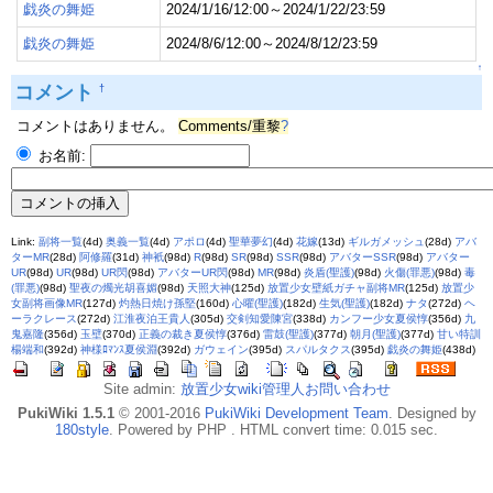
戯炎の舞姫
2024/1/16/12:00～2024/1/22/23:59
戯炎の舞姫
2024/8/6/12:00～2024/8/12/23:59
↑
コメント
†
コメントはありません。
Comments/重黎
?
お名前:
Link:
副将一覧
(4d)
奥義一覧
(4d)
アポロ
(4d)
聖華夢幻
(4d)
花嫁
(13d)
ギルガメッシュ
(28d)
アバ
ターMR
(28d)
阿修羅
(31d)
神衹
(98d)
R
(98d)
SR
(98d)
SSR
(98d)
アバターSSR
(98d)
アバター
UR
(98d)
UR
(98d)
UR閃
(98d)
アバターUR閃
(98d)
MR
(98d)
炎盾(聖護)
(98d)
火傷(罪悪)
(98d)
毒
(罪悪)
(98d)
聖夜の燭光胡喜媚
(98d)
天照大神
(125d)
放置少女壁紙ガチャ副将MR
(125d)
放置少
女副将画像MR
(127d)
灼熱日焼け孫堅
(160d)
心曜(聖護)
(182d)
生気(聖護)
(182d)
ナタ
(272d)
ヘ
ーラクレース
(272d)
江淮夜泊王貴人
(305d)
交剣知愛陳宮
(338d)
カンフー少女夏侯惇
(356d)
九
鬼嘉隆
(356d)
玉壁
(370d)
正義の裁き夏侯惇
(376d)
雷鼓(聖護)
(377d)
朝月(聖護)
(377d)
甘い特訓
楊端和
(392d)
神様ﾛﾏﾝｽ夏侯淵
(392d)
ガウェイン
(395d)
スパルタクス
(395d)
戯炎の舞姫
(438d)
Site admin:
放置少女wiki管理人お問い合わせ
PukiWiki 1.5.1
© 2001-2016
PukiWiki Development Team
. Designed by
180style
. Powered by PHP . HTML convert time: 0.015 sec.