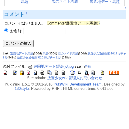
恋のメイド馬超
馬超
遊園地デート馬超
↑
コメント
†
コメントはありません。
Comments/遊園地デート(馬超)
?
お名前:
Link:
遊園地デート馬超
(350d)
馬超
(350d)
恋のメイド馬超
(350d)
放置少女過去副将2018ガチャ
8月
(548d)
放置少女過去副将2018ガチャ11月
(548d)
添付ファイル:
遊園地デート(馬超)3.jpg
512件
[
詳細
]
Site admin:
放置少女wiki管理人お問い合わせ
PukiWiki 1.5.1
© 2001-2016
PukiWiki Development Team
. Designed by
180style
. Powered by PHP . HTML convert time: 0.011 sec.