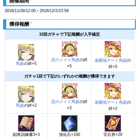
開催期間
2018/11/26/12:00～2018/12/2/23:59
↑
†
獲得報酬
10回ガチャで下記報酬が入手確定
恋のメイド馬超
の絆
遊園地デート馬超
の
馬超
の絆×5
×5
絆×5
ガチャ1回で下記のいずれかの報酬が獲得できます
恋のメイド馬超
の絆
遊園地デート馬超
の
馬超
の絆×2
×2
絆×2
副将訓練書3×3
強化石×100
宝石券×20