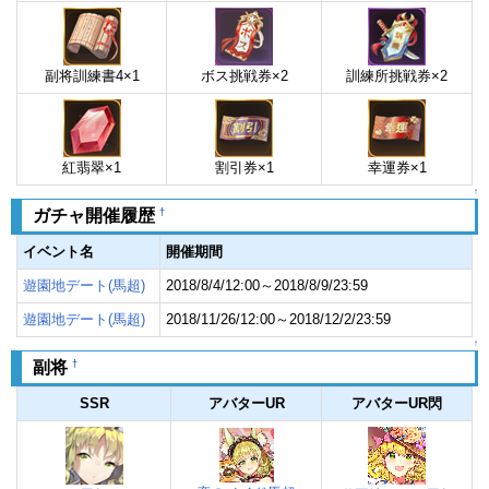
副将訓練書4×1
ボス挑戦券×2
訓練所挑戦券×2
紅翡翠×1
割引券×1
幸運券×1
↑
†
ガチャ開催履歴
イベント名
開催期間
遊園地デート(馬超)
2018/8/4/12:00～2018/8/9/23:59
遊園地デート(馬超)
2018/11/26/12:00～2018/12/2/23:59
↑
†
副将
SSR
アバターUR
アバターUR閃