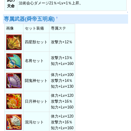
武の
法術会心ダメージ21％+Lv×1％上昇。
天命
↑
専属武器(舜帝五明扇)
†
画像
セット装備
専属ステ
四星獣セット
攻撃力+12％
攻撃力+13％
名将セット
知力+Lv×160
体力+Lv×100
闘鬼神セット
攻撃力+14％
知力+Lv×130
体力+Lv×120
日月神セット
攻撃力+16％
知力+Lv×160
体力+Lv×120
混沌セット
攻撃力+16％
知力+Lv×160