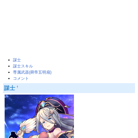
謀士
謀士スキル
専属武器(舜帝五明扇)
コメント
謀士
†