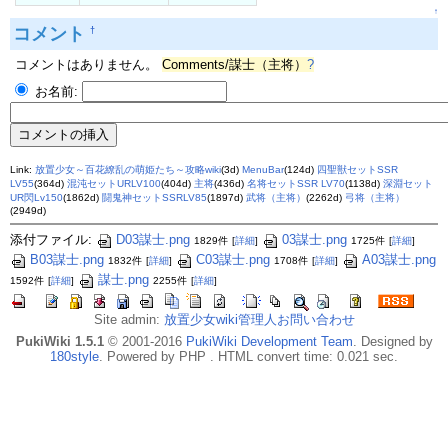
↑
コメント
†
コメントはありません。
Comments/謀士（主将）
?
お名前:
Link:
放置少女～百花繚乱の萌姫たち～攻略wiki
(3d)
MenuBar
(124d)
四聖獣セットSSR
LV55
(364d)
混沌セットURLV100
(404d)
主将
(436d)
名将セットSSR LV70
(1138d)
深淵セット
UR閃Lv150
(1862d)
闘鬼神セットSSRLV85
(1897d)
武将（主将）
(2262d)
弓将（主将）
(2949d)
添付ファイル:
D03謀士.png
03謀士.png
1829件
[
詳細
]
1725件
[
詳細
]
B03謀士.png
C03謀士.png
A03謀士.png
1832件
[
詳細
]
1708件
[
詳細
]
謀士.png
1592件
[
詳細
]
2255件
[
詳細
]
Site admin:
放置少女wiki管理人お問い合わせ
PukiWiki 1.5.1
© 2001-2016
PukiWiki Development Team
. Designed by
180style
. Powered by PHP . HTML convert time: 0.021 sec.