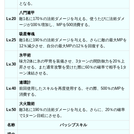
となる。
八門遁甲
Lv.20
敵1名に170％の法術ダメージを与える。使うたびに法術ダメ
ージが100％増加し、MPを500消費する。
吸星奪魂
Lv.25
敵1名に190％の法術ダメージを与える。さらに敵の最大MPを
12％減少させ、自分の最大MPの12％を回復する。
氷甲術
味方2体に氷の甲冑を装備させ、3ターンの間防御力を20％上
Lv.30
昇させる。また通常攻撃を受けた際に60％の確率で相手を1タ
ーン凍結させる。
連環計
Lv.40
前回使用したスキルを再度使用する。その際、500％のMPを
消費する。
大火龍術
Lv.50
敵3名に190％の法術ダメージを与える。さらに、20％の確率
で1ターン目眩にさせる。
名称
パッシブスキル