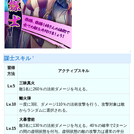
↑
謀士スキル
†
習得
アクティブスキル
方法
三昧真火
Lv.5
敵1名に260％の法術ダメージを与える。
離火弾
Lv.10
一度に3回、ダメージ110％の法術攻撃を行う。攻撃対象は敵
からランダムに選択される。
大暴雪術
敵3名に130％の法術ダメージを与える。40％の確率で2ターン
Lv.15
の間の虚弱状態を付与。虚弱状態の敵の攻撃力は通常の半分