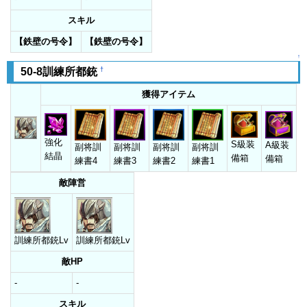
スキル
【鉄壁の号令】
【鉄壁の号令】
↑
†
50-8訓練所都銃
獲得アイテム
強化
S級装
A級装
副将訓
副将訓
副将訓
副将訓
結晶
備箱
備箱
練書4
練書3
練書2
練書1
敵陣営
訓練所都銃Lv
訓練所都銃Lv
敵HP
-
-
スキル