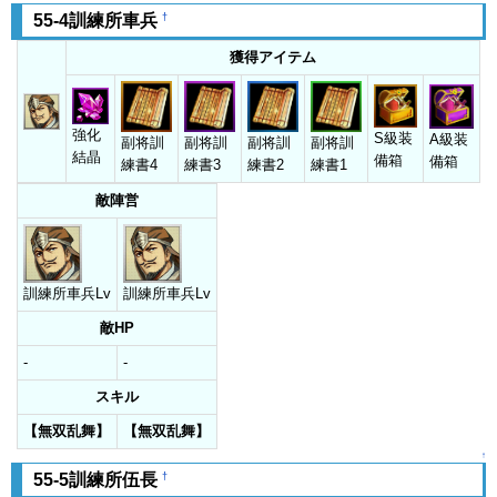
†
55-4訓練所車兵
獲得アイテム
強化
S級装
A級装
副将訓
副将訓
副将訓
副将訓
結晶
備箱
備箱
練書4
練書3
練書2
練書1
敵陣営
訓練所車兵Lv
訓練所車兵Lv
敵HP
-
-
スキル
【無双乱舞】
【無双乱舞】
↑
†
55-5訓練所伍長