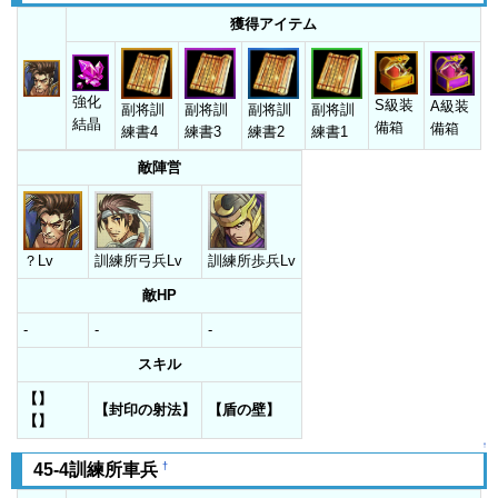
獲得アイテム
強化
S級装
A級装
副将訓
副将訓
副将訓
副将訓
結晶
備箱
備箱
練書4
練書3
練書2
練書1
敵陣営
？Lv
訓練所弓兵Lv
訓練所歩兵Lv
敵HP
-
-
-
スキル
【】
【封印の射法】
【盾の壁】
【】
↑
†
45-4訓練所車兵