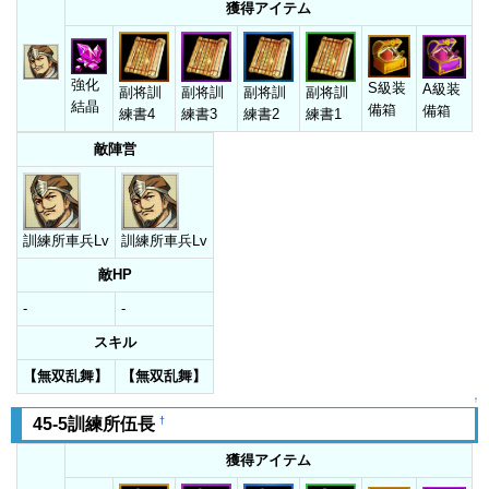
獲得アイテム
強化
S級装
A級装
副将訓
副将訓
副将訓
副将訓
結晶
備箱
備箱
練書4
練書3
練書2
練書1
敵陣営
訓練所車兵Lv
訓練所車兵Lv
敵HP
-
-
スキル
【無双乱舞】
【無双乱舞】
↑
†
45-5訓練所伍長
獲得アイテム