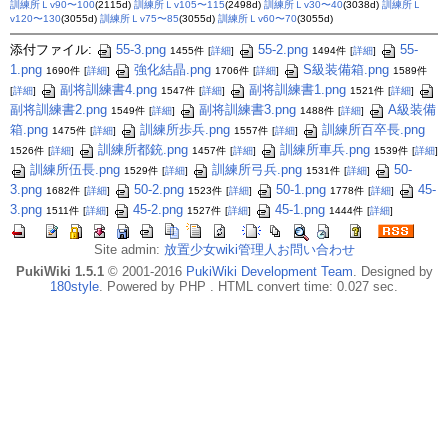
訓練所Ｌv90〜100
(2115d)
訓練所Ｌv105〜115
(2498d)
訓練所Ｌv30〜40
(3038d)
訓練所Ｌ
v120〜130
(3055d)
訓練所Ｌv75〜85
(3055d)
訓練所Ｌv60〜70
(3055d)
添付ファイル:
55-3.png
55-2.png
55-
1455件
[
詳細
]
1494件
[
詳細
]
1.png
強化結晶.png
S級装備箱.png
1690件
[
詳細
]
1706件
[
詳細
]
1589件
副将訓練書4.png
副将訓練書1.png
[
詳細
]
1547件
[
詳細
]
1521件
[
詳細
]
副将訓練書2.png
副将訓練書3.png
A級装備
1549件
[
詳細
]
1488件
[
詳細
]
箱.png
訓練所歩兵.png
訓練所百卒長.png
1475件
[
詳細
]
1557件
[
詳細
]
訓練所都銃.png
訓練所車兵.png
1526件
[
詳細
]
1457件
[
詳細
]
1539件
[
詳細
]
訓練所伍長.png
訓練所弓兵.png
50-
1529件
[
詳細
]
1531件
[
詳細
]
3.png
50-2.png
50-1.png
45-
1682件
[
詳細
]
1523件
[
詳細
]
1778件
[
詳細
]
3.png
45-2.png
45-1.png
1511件
[
詳細
]
1527件
[
詳細
]
1444件
[
詳細
]
Site admin:
放置少女wiki管理人お問い合わせ
PukiWiki 1.5.1
© 2001-2016
PukiWiki Development Team
. Designed by
180style
. Powered by PHP . HTML convert time: 0.027 sec.