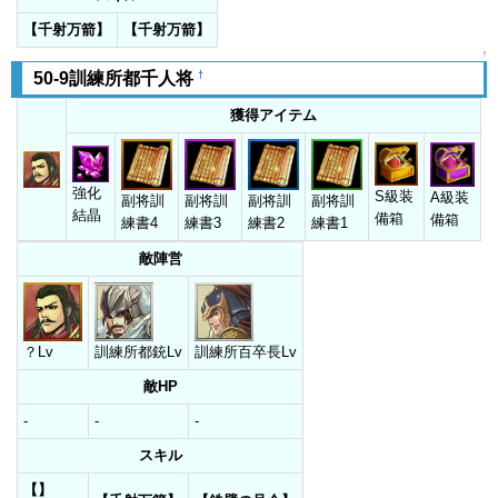
【千射万箭】
【千射万箭】
↑
†
50-9訓練所都千人将
獲得アイテム
強化
S級装
A級装
副将訓
副将訓
副将訓
副将訓
結晶
備箱
備箱
練書4
練書3
練書2
練書1
敵陣営
？Lv
訓練所都銃Lv
訓練所百卒長Lv
敵HP
-
-
-
スキル
【】