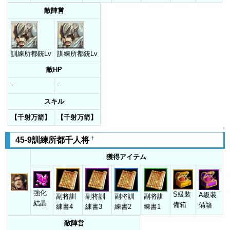
敵陣営
訓練所都銃Lv
訓練所都銃Lv
敵HP
-
-
スキル
【千射万箭】
【千射万箭】
↑
†
45-9訓練所都千人将
獲得アイテム
強化
S級装
A級装
副将訓
副将訓
副将訓
副将訓
結晶
備箱
備箱
練書4
練書3
練書2
練書1
敵陣営