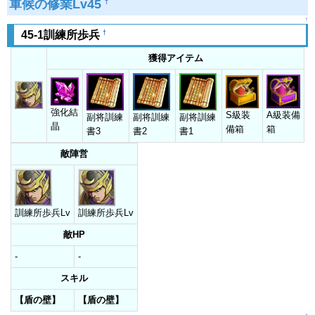
軍候の修業Lv45
†
↑
†
45-1訓練所歩兵
獲得アイテム
強化結
S級装
A級装備
副将訓練
副将訓練
副将訓練
晶
備箱
箱
書3
書2
書1
敵陣営
訓練所歩兵Lv
訓練所歩兵Lv
敵HP
-
-
スキル
【盾の壁】
【盾の壁】