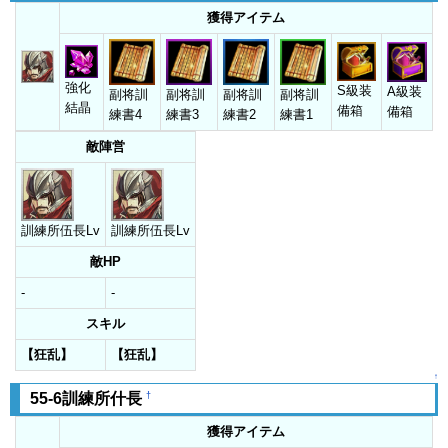
獲得アイテム
強化
S級装
A級装
副将訓
副将訓
副将訓
副将訓
結晶
備箱
備箱
練書4
練書3
練書2
練書1
敵陣営
訓練所伍長Lv
訓練所伍長Lv
敵HP
-
-
スキル
【狂乱】
【狂乱】
↑
†
55-6訓練所什長
獲得アイテム