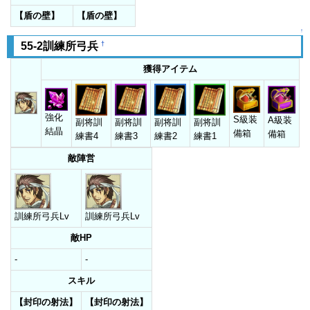
【盾の壁】
【盾の壁】
↑
†
55-2訓練所弓兵
獲得アイテム
強化
S級装
A級装
副将訓
副将訓
副将訓
副将訓
結晶
備箱
備箱
練書4
練書3
練書2
練書1
敵陣営
訓練所弓兵Lv
訓練所弓兵Lv
敵HP
-
-
スキル
【封印の射法】
【封印の射法】