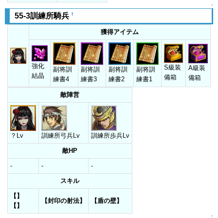
↑
†
55-3訓練所騎兵
獲得アイテム
強化
S級装
A級装
副将訓
副将訓
副将訓
副将訓
結晶
備箱
備箱
練書4
練書3
練書2
練書1
敵陣営
？Lv
訓練所弓兵Lv
訓練所歩兵Lv
敵HP
-
-
-
スキル
【】
【封印の射法】
【盾の壁】
【】
↑