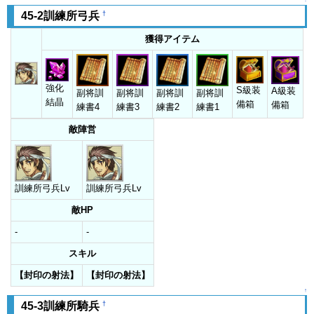
↑
†
45-2訓練所弓兵
獲得アイテム
強化
S級装
A級装
副将訓
副将訓
副将訓
副将訓
結晶
備箱
備箱
練書4
練書3
練書2
練書1
敵陣営
訓練所弓兵Lv
訓練所弓兵Lv
敵HP
-
-
スキル
【封印の射法】
【封印の射法】
↑
†
45-3訓練所騎兵