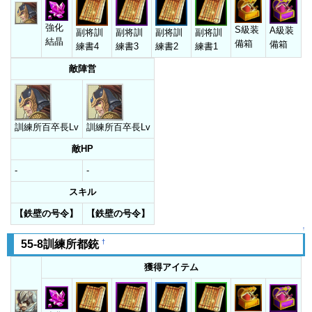
強化
S級装
A級装
副将訓
副将訓
副将訓
副将訓
結晶
備箱
備箱
練書4
練書3
練書2
練書1
敵陣営
訓練所百卒長Lv
訓練所百卒長Lv
敵HP
-
-
スキル
【鉄壁の号令】
【鉄壁の号令】
↑
†
55-8訓練所都銃
獲得アイテム