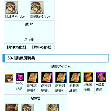
訓練所弓兵Lv
訓練所弓兵Lv
敵HP
-
-
スキル
【封印の射法】
【封印の射法】
↑
†
50-3訓練所騎兵
獲得アイテム
強化
S級装
A級装
副将訓
副将訓
副将訓
副将訓
結晶
備箱
備箱
練書4
練書3
練書2
練書1
敵陣営