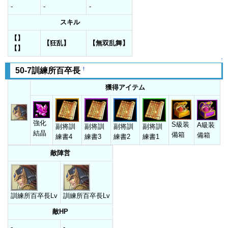
-
-
-
スキル
【】
【狂乱】
【無双乱舞】
【】
↑
†
50-7訓練所百卒長
獲得アイテム
強化
S級装
A級装
副将訓
副将訓
副将訓
副将訓
結晶
備箱
備箱
練書4
練書3
練書2
練書1
敵陣営
訓練所百卒長Lv
訓練所百卒長Lv
敵HP
-
-