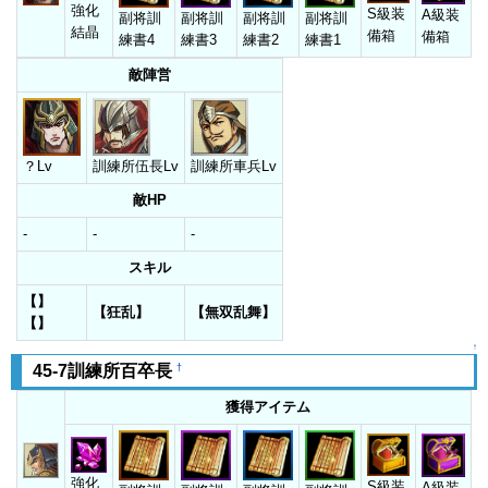
強化
S級装
A級装
副将訓
副将訓
副将訓
副将訓
結晶
備箱
備箱
練書4
練書3
練書2
練書1
敵陣営
？Lv
訓練所伍長Lv
訓練所車兵Lv
敵HP
-
-
-
スキル
【】
【狂乱】
【無双乱舞】
【】
↑
†
45-7訓練所百卒長
獲得アイテム
強化
S級装
A級装