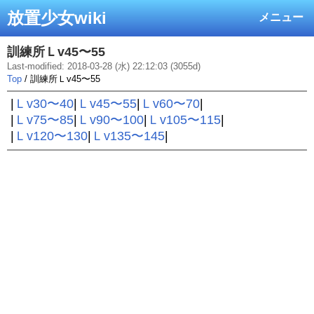
放置少女wiki
メニュー
訓練所Ｌv45〜55
Last-modified: 2018-03-28 (水) 22:12:03 (3055d)
Top
/ 訓練所Ｌv45〜55
|
Ｌv30〜40
|
Ｌv45〜55
|
Ｌv60〜70
|
|
Ｌv75〜85
|
Ｌv90〜100
|
Ｌv105〜115
|
|
Ｌv120〜130
|
Ｌv135〜145
|