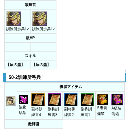
敵陣営
訓練所歩兵Lv
訓練所歩兵Lv
敵HP
-
-
スキル
【盾の壁】
【盾の壁】
↑
†
50-2訓練所弓兵
獲得アイテム
強化
S級装
A級装
副将訓
副将訓
副将訓
副将訓
結晶
備箱
備箱
練書4
練書3
練書2
練書1
敵陣営