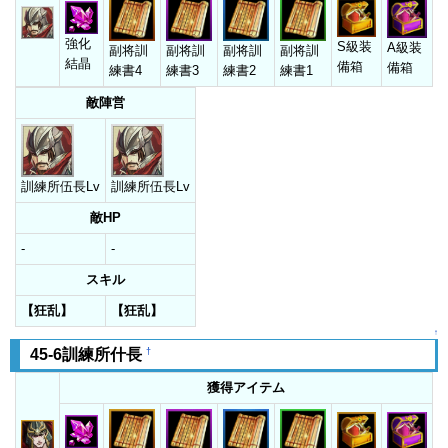
強化
S級装
A級装
副将訓
副将訓
副将訓
副将訓
結晶
備箱
備箱
練書4
練書3
練書2
練書1
敵陣営
訓練所伍長Lv
訓練所伍長Lv
敵HP
-
-
スキル
【狂乱】
【狂乱】
↑
†
45-6訓練所什長
獲得アイテム