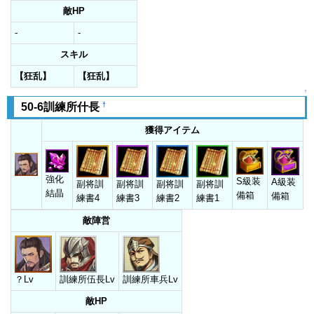
敵HP
-
-
スキル
【狂乱】
【狂乱】
↑
†
50-6訓練所什長
獲得アイテム
強化
S級装
A級装
副将訓
副将訓
副将訓
副将訓
結晶
備箱
備箱
練書4
練書3
練書2
練書1
敵陣営
？Lv
訓練所伍長Lv
訓練所車兵Lv
敵HP