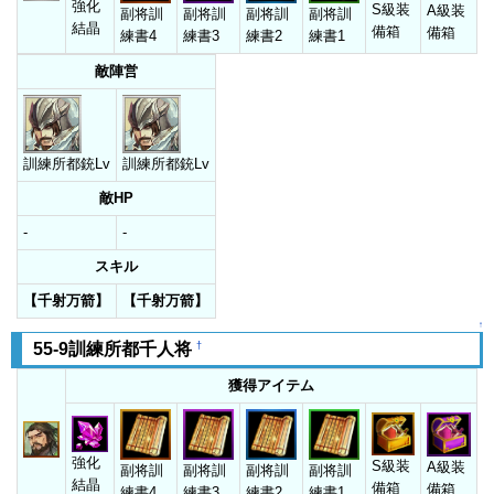
強化
S級装
A級装
副将訓
副将訓
副将訓
副将訓
結晶
備箱
備箱
練書4
練書3
練書2
練書1
敵陣営
訓練所都銃Lv
訓練所都銃Lv
敵HP
-
-
スキル
【千射万箭】
【千射万箭】
↑
†
55-9訓練所都千人将
獲得アイテム
強化
S級装
A級装
副将訓
副将訓
副将訓
副将訓
結晶
備箱
備箱
練書4
練書3
練書2
練書1