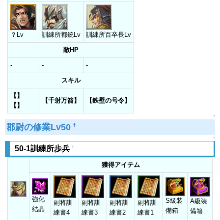
？Lv
訓練所都銃Lv
訓練所百卒長Lv
敵HP
-
-
-
スキル
【】
【千射万箭】
【鉄壁の号令】
【】
↑
郡尉の修業Lv50
†
↑
†
50-1訓練所歩兵
獲得アイテム
強化
S級装
A級装
副将訓
副将訓
副将訓
副将訓
結晶
備箱
備箱
練書4
練書3
練書2
練書1