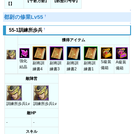
【千射万箭】
【鉄壁の号令】
【】
↑
都尉の修業Lv55
†
↑
†
55-1訓練所歩兵
獲得アイテム
強化
S級装
A級装
副将訓
副将訓
副将訓
副将訓
結晶
備箱
備箱
練書4
練書3
練書2
練書1
敵陣営
訓練所歩兵Lv
訓練所歩兵Lv
敵HP
-
-
スキル