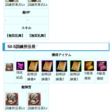
訓練所車兵Lv
訓練所車兵Lv
敵HP
-
-
スキル
【無双乱舞】
【無双乱舞】
↑
†
50-5訓練所伍長
獲得アイテム
強化
S級装
A級装
副将訓
副将訓
副将訓
副将訓
結晶
備箱
備箱
練書4
練書3
練書2
練書1
敵陣営
訓練所伍長Lv
訓練所伍長Lv