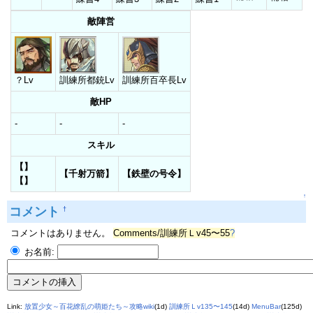
敵陣営
？Lv
訓練所都銃Lv
訓練所百卒長Lv
敵HP
-
-
-
スキル
【】
【千射万箭】
【鉄壁の号令】
【】
↑
コメント
†
コメントはありません。
Comments/訓練所Ｌv45〜55
?
お名前:
Link:
放置少女～百花繚乱の萌姫たち～攻略wiki
(1d)
訓練所Ｌv135〜145
(14d)
MenuBar
(125d)