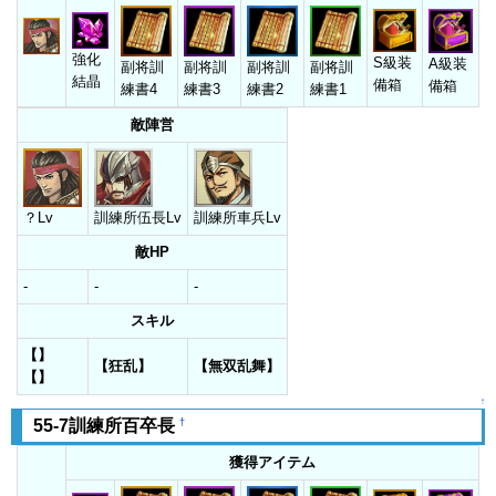
強化
S級装
A級装
副将訓
副将訓
副将訓
副将訓
結晶
備箱
備箱
練書4
練書3
練書2
練書1
敵陣営
？Lv
訓練所伍長Lv
訓練所車兵Lv
敵HP
-
-
-
スキル
【】
【狂乱】
【無双乱舞】
【】
↑
†
55-7訓練所百卒長
獲得アイテム