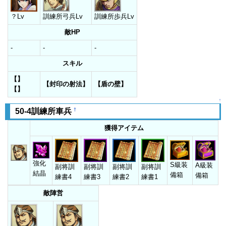
？Lv
訓練所弓兵Lv
訓練所歩兵Lv
敵HP
-
-
-
スキル
【】
【封印の射法】
【盾の壁】
【】
↑
†
50-4訓練所車兵
獲得アイテム
強化
S級装
A級装
副将訓
副将訓
副将訓
副将訓
結晶
備箱
備箱
練書4
練書3
練書2
練書1
敵陣営