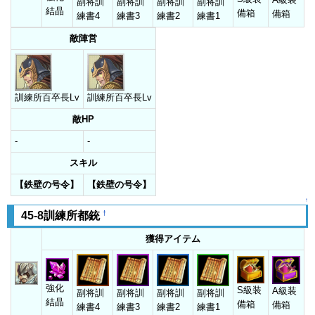
副将訓
副将訓
副将訓
副将訓
結晶
備箱
備箱
練書4
練書3
練書2
練書1
敵陣営
訓練所百卒長Lv
訓練所百卒長Lv
敵HP
-
-
スキル
【鉄壁の号令】
【鉄壁の号令】
↑
†
45-8訓練所都銃
獲得アイテム
強化
S級装
A級装
副将訓
副将訓
副将訓
副将訓
結晶
備箱
備箱
練書4
練書3
練書2
練書1