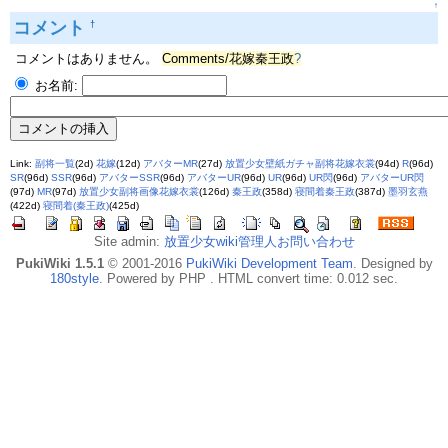
↑
コメント
†
コメントはありません。
Comments/花嫁秦王政
?
お名前:
Link:
副将一覧
(2d)
花嫁
(12d)
アバターMR
(27d)
放置少女壁紙ガチャ副将花嫁衣裳
(94d)
R
(96d)
SR
(96d)
SSR
(96d)
アバターSSR
(96d)
アバターUR
(96d)
UR
(96d)
UR閃
(96d)
アバターUR閃
(97d)
MR
(97d)
放置少女副将画像花嫁衣裳
(126d)
秦王政
(358d)
寝間着秦王政
(387d)
墨羽玄燕
(422d)
寝間着(秦王政)
(425d)
Site admin:
放置少女wiki管理人お問い合わせ
PukiWiki 1.5.1
© 2001-2016
PukiWiki Development Team
. Designed by
180style
. Powered by PHP . HTML convert time: 0.012 sec.