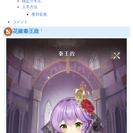
緑定スキル
入手方法
墨羽玄燕
コメント
花嫁秦王政
†