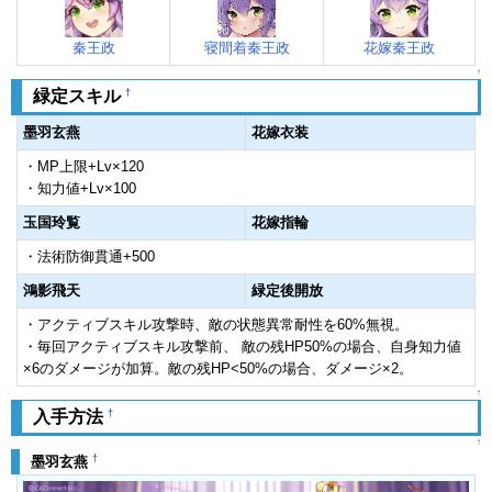
秦王政
寝間着秦王政
花嫁秦王政
↑
†
緑定スキル
墨羽玄燕
花嫁衣装
・MP上限+Lv×120
・知力値+Lv×100
玉国玲覧
花嫁指輪
・法術防御貫通+500
鴻影飛天
緑定後開放
・アクティブスキル攻撃時、敵の状態異常耐性を60%無視。
・毎回アクティブスキル攻撃前、 敵の残HP50%の場合、自身知力値
×6のダメージが加算。敵の残HP<50%の場合、ダメージ×2。
↑
†
入手方法
↑
†
墨羽玄燕