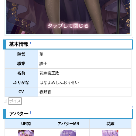
↑
†
基本情報
陣営
華
職業
謀士
名前
花嫁秦王政
ふりがな
はなよめしんおうせい
CV
春野杏
ボイス
+
↑
†
アバター
UR閃
アバターMR
花嫁