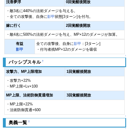
沈香夢浮
0回覚醒後開放
・敵3名に440%の法術ダメージを与える。
・全ての攻撃後、自身に
影甲
状態[3ターン]を付与。
嫁に行く
2回覚醒後開放
・敵4名に500%の法術ダメージを与え、MP×12のダメージが加算。
有益
全ての攻撃後、自身に
影甲
：[3ターン]
影甲
・付与者残MP×12のダメージを吸収
↑
†
パッシブスキル
攻撃力、MP上限増加
1回覚醒後開放
・攻撃力+22%
・MP上限+Lv×100
MP上限、法術防御貫通増加
3回覚醒後開放
・MP上限+22%
・法術防御貫通+600
↑
†
奥義一覧