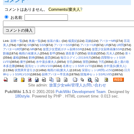
コメント
コメントはありません。
Comments/糜夫人
?
お名前:
Link:
副将一覧
(3d)
奥義一覧
(3d)
仮装の集い
(3d)
楊貴妃
(12d)
花嫁
(12d)
アバターMR
(27d)
百花
美人
(76d)
R
(97d)
SR
(97d)
SSR
(97d)
アバターSSR
(97d)
アバターUR
(97d)
UR
(97d)
UR閃
(97d)
アバターUR閃
(97d)
MR
(97d)
放置少女壁紙ガチャ副将SSR
(124d)
放置少女副将画像SSR
(125d)
劉備
(187d)
梅雨の候糜夫人
(354d)
影甲
(354d)
酒呑童子
(355d)
胡喜媚
(355d)
呉夫人
(355d)
茶々
(359d)
盧植
(359d)
劉禅
(359d)
趙雲
(361d)
毎日ログイン2019/8月
(365d)
四聖獣セットSSR
LV55
(365d)
糜竺
(365d)
水中漫歩糜夫人
(365d)
甘氏
(366d)
孫堅
(368d)
卞氏
(368d)
森と鹿の歌
本多忠勝
(369d)
混沌セットURLV100
(404d)
名将セットSSR LV70
(1138d)
水中漫歩(糜夫人)
(1139d)
状態異常逆引き
(1148d)
梅雨の候(糜夫人)
(1161d)
深淵セットUR閃Lv150
(1863d)
日月
神セットSSRLV100
(1863d)
副将アバター早見表
(1878d)
闘鬼神セットSSRLV85
(1897d)
Site admin:
放置少女wiki管理人お問い合わせ
PukiWiki 1.5.1
© 2001-2016
PukiWiki Development Team
. Designed by
180style
. Powered by PHP . HTML convert time: 0.013 sec.