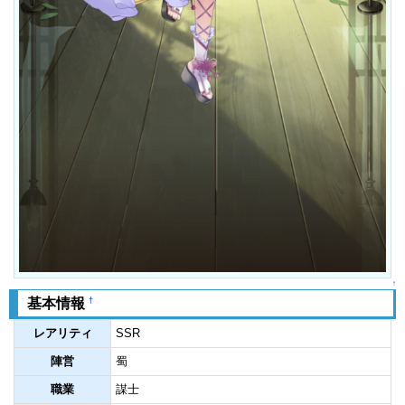
↑
†
基本情報
レアリティ
SSR
陣営
蜀
職業
謀士