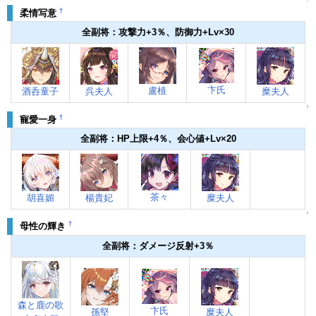
↑
†
柔情写意
全副将：攻撃力+3％、防御力+Lv×30
卞氏
盧植
酒呑童子
呉夫人
糜夫人
↑
†
寵愛一身
全副将：HP上限+4％、会心値+Lv×20
茶々
胡喜媚
楊貴妃
糜夫人
↑
†
母性の輝き
全副将：ダメージ反射+3％
森と鹿の歌
卞氏
孫堅
糜夫人