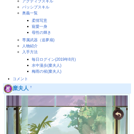
アクティブスキル
パッシブスキル
奥義一覧
柔情写意
寵愛一身
母性の輝き
専属武器（追夢扇)
人物紹介
入手方法
毎日ログイン(2019年8月)
水中漫歩(糜夫人)
梅雨の候(糜夫人)
コメント
糜夫人
†