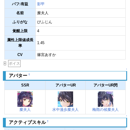
バフ:有益
影甲
名前
糜夫人
ふりがな
びふじん
覚醒上限
4
属性上限値成長
1.45
率
CV
篠宮あすか
ボイス
+
↑
†
アバター
SSR
アバターUR
アバターUR閃
糜夫人
水中漫歩糜夫人
梅雨の候糜夫人
↑
†
アクティブスキル