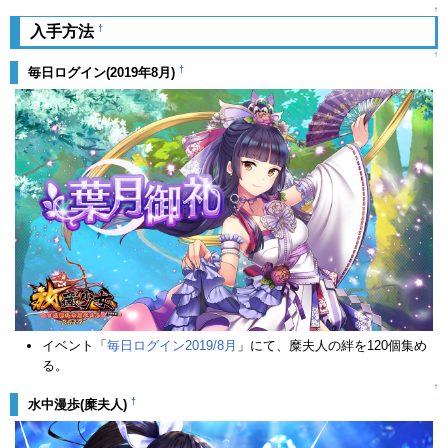
↑
†
入手方法
↑
†
毎日ログイン(2019年8月)
イベント「
毎日ログイン2019/8月
」にて、糜夫人の絆を120個集め
る。
↑
†
水中漫歩(糜夫人)