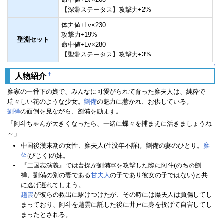
【深淵ステータス】攻撃力+2%
体力値+Lv×230
攻撃力+19%
聖淵セット
命中値+Lv×280
【聖淵ステータス】攻撃力+3%
↑
†
人物紹介
糜家の一番下の娘で、みんなに可愛がられて育った糜夫人は、純粋で
瑞々しい花のような少女。
劉備
の魅力に惹かれ、お供している。
劉禅
の面倒を見ながら、劉備を励ます。
「阿斗ちゃんが大きくなったら、一緒に蝶々を捕まえに活きましょうね
～」
中国後漢末期の女性、糜夫人(生没年不詳)。劉備の妻のひとり。
糜
竺
(びじく)の妹。
『三国志演義』では曹操が劉備軍を攻撃した際に阿斗(のちの劉
禅。劉備の別の妻である
甘夫人
の子であり彼女の子ではない)と共
に逃げ遅れてしまう。
趙雲
が彼らの救出に駆けつけたが、その時には糜夫人は負傷してし
まっており、阿斗を趙雲に託した後に井戸に身を投げて自害してし
まったとされる。