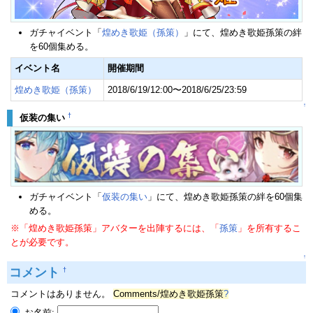
ガチャイベント「
煌めき歌姫（孫策）
」にて、煌めき歌姫孫策の絆
を60個集める。
イベント名
開催期間
煌めき歌姫（孫策）
2018/6/19/12:00〜2018/6/25/23:59
↑
†
仮装の集い
ガチャイベント「
仮装の集い
」にて、煌めき歌姫孫策の絆を60個集
める。
※「煌めき歌姫孫策」アバターを出陣するには、「
孫策
」を所有するこ
とが必要です。
↑
コメント
†
コメントはありません。
Comments/煌めき歌姫孫策
?
お名前: