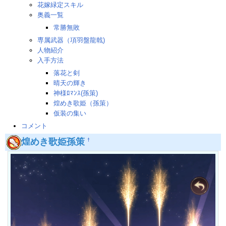
花嫁緑定スキル
奥義一覧
常勝無敗
専属武器（項羽盤龍戟)
人物紹介
入手方法
落花と剣
晴天の輝き
神様ﾛﾏﾝｽ(孫策)
煌めき歌姫（孫策）
仮装の集い
コメント
煌めき歌姫孫策
†