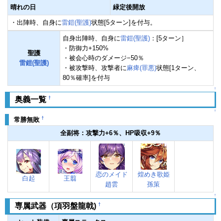
晴れの日
緑定後開放
・出陣時、自身に
雷鎧(聖護)
状態[5ターン]を付与。
自身出陣時、自身に
雷鎧(聖護)
：[5ターン］
・防御力+150%
聖護
・被会心時のダメージ−50％
雷鎧(聖護)
・被攻撃時、攻撃者に
麻痺(罪悪)
状態[1ターン、
80％確率]を付与
↑
†
奥義一覧
↑
†
常勝無敗
全副将：攻撃力+6％、HP吸収+9％
恋のメイド
煌めき歌姫
白起
王翦
趙雲
孫策
↑
†
専属武器（項羽盤龍戟)