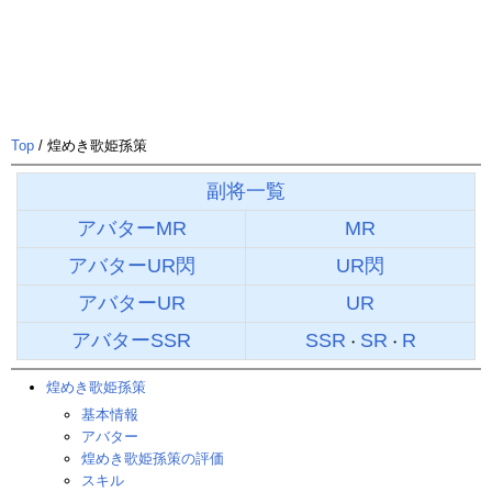
Top
/ 煌めき歌姫孫策
副将一覧
アバターMR
MR
アバターUR閃
UR閃
アバターUR
UR
アバターSSR
SSR
SR
R
・
・
煌めき歌姫孫策
基本情報
アバター
煌めき歌姫孫策の評価
スキル