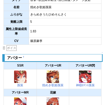
名前
煌めき歌姫孫策
ふりがな
きらめきうたひめそんさく
覚醒上限
5
属性上限値成長
1.83
率
CV
篠原麻李
ボイス
+
↑
†
アバター
SSR
アバターUR
アバターUR閃
孫策
煌めき歌姫孫策
神様ﾛﾏﾝｽ孫策
アバターMR
花嫁