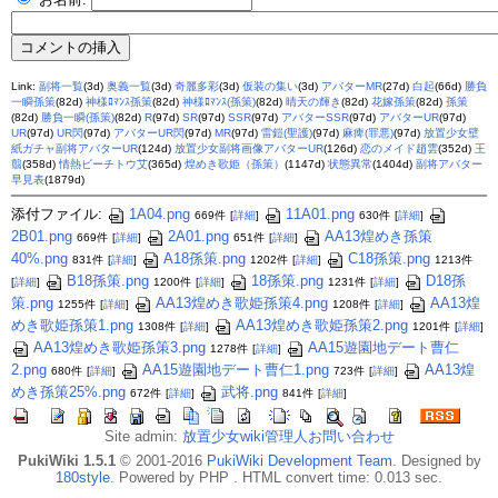
Link:
副将一覧
(3d)
奥義一覧
(3d)
奇麗多彩
(3d)
仮装の集い
(3d)
アバターMR
(27d)
白起
(66d)
勝負
一瞬孫策
(82d)
神様ﾛﾏﾝｽ孫策
(82d)
神様ﾛﾏﾝｽ(孫策)
(82d)
晴天の輝き
(82d)
花嫁孫策
(82d)
孫策
(82d)
勝負一瞬(孫策)
(82d)
R
(97d)
SR
(97d)
SSR
(97d)
アバターSSR
(97d)
アバターUR
(97d)
UR
(97d)
UR閃
(97d)
アバターUR閃
(97d)
MR
(97d)
雷鎧(聖護)
(97d)
麻痺(罪悪)
(97d)
放置少女壁
紙ガチャ副将アバターUR
(124d)
放置少女副将画像アバターUR
(126d)
恋のメイド趙雲
(352d)
王
翦
(358d)
情熱ビーチトウ艾
(365d)
煌めき歌姫（孫策）
(1147d)
状態異常
(1404d)
副将アバター
早見表
(1879d)
添付ファイル:
1A04.png
11A01.png
669件
[
詳細
]
630件
[
詳細
]
2B01.png
2A01.png
AA13煌めき孫策
669件
[
詳細
]
651件
[
詳細
]
40%.png
A18孫策.png
C18孫策.png
831件
[
詳細
]
1202件
[
詳細
]
1213件
B18孫策.png
18孫策.png
D18孫
[
詳細
]
1200件
[
詳細
]
1231件
[
詳細
]
策.png
AA13煌めき歌姫孫策4.png
AA13煌
1255件
[
詳細
]
1208件
[
詳細
]
めき歌姫孫策1.png
AA13煌めき歌姫孫策2.png
1308件
[
詳細
]
1201件
[
詳細
]
AA13煌めき歌姫孫策3.png
AA15遊園地デート曹仁
1278件
[
詳細
]
2.png
AA15遊園地デート曹仁1.png
AA13煌
680件
[
詳細
]
723件
[
詳細
]
めき孫策25%.png
武将.png
672件
[
詳細
]
841件
[
詳細
]
Site admin:
放置少女wiki管理人お問い合わせ
PukiWiki 1.5.1
© 2001-2016
PukiWiki Development Team
. Designed by
180style
. Powered by PHP . HTML convert time: 0.013 sec.