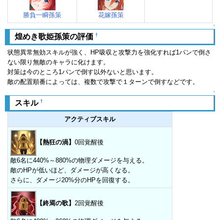
勝負一瞬孫策
花嫁孫策
↑
†
煌めき歌姫孫策の評価
状態異常無効スキルが強く、HP吸収と攻撃力を強化すれば1パンで倒さ
ない限り無敵のキャラに化けます。
対策は今のところ1パンで倒す以外ないと思います。
敵の配置順番によっては、複数で攻撃で１ターンで倒すなどです。
↑
†
スキル
アクティブスキル
【熱狂の渦】
0回覚醒後
敵6名に440%～880%の物理ダメージを与える。
敵のHPが低いほど、ダメージが高くなる。
さらに、ダメージ20%分のHPを回復する。
【終焉の歌】
2回覚醒後