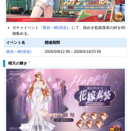
ガチャイベント「
勝負一瞬(孫策)
」にて、煌めき歌姫孫策の絆を60
個集める。
イベント名
開催期間
勝負一瞬(孫策)
2026/5/8/12:00～2026/5/14/23:59
↑
†
晴天の輝き