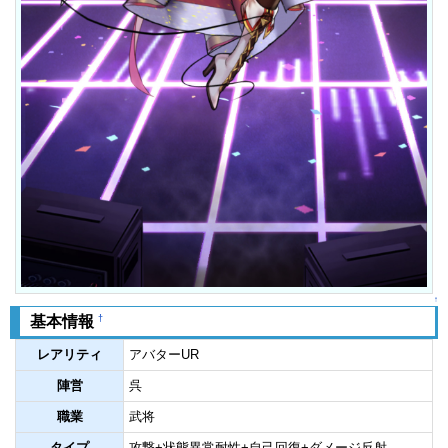
↑
†
基本情報
レアリティ
アバターUR
陣営
呉
職業
武将
タイプ
攻撃+状態異常耐性+自己回復+ダメージ反射