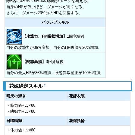
敵6名に480%～960%の物理ダメージを与える。
自身のHPが低いほど、ダメージが高くなる。
さらに、ダメージ20%分のHPを回復する。
パッシブスキル
【攻撃力、HP吸収増加】
1回覚醒後
自分の攻撃力が36%増加、自分のHP吸収が20%増加。
【闘志高揚】
3回覚醒後
自分の最大HPが36%増加、状態異常補正が100%増加。
↑
†
花嫁緑定スキル
晴天の輝き
花嫁衣装
・筋力値+Lv×80
・防御力+Lv×80
日曜晴輝
花嫁指輪
・体力値+Lv×80