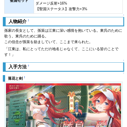
聖淵セット
ダメージ反射+16%
【聖淵ステータス】攻撃力+3%
↑
†
人物紹介
孫家の長女として、孫策は江東に深い感情を抱いている。東呉のために
歌う。東呉のために踊る。
この信念が孫策を励ましていて、ここまで来られた。
「江東は、私にとってただの地名じゃなくて、ここにいる皆のことで
す！」
↑
†
入手方法
↑
†
落花と剣