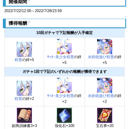
†
開催期間
2022/7/22/12:00～2022/7/28/23:59
↑
†
獲得報酬
10回ガチャで下記報酬が入手確定
ｻｯｶｰ美少女程普
の絆
水鉄砲遊び程普
の絆
程普
の絆×5
×5
×5
ガチャ1回で下記のいずれかの報酬が獲得できます
ｻｯｶｰ美少女程普
の絆
水鉄砲遊び程普
の絆
程普
の絆×2
×2
×2
副将訓練書3×3
強化石×100
宝石券×20