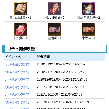
副将訓練書4×1
ボス挑戦券×2
訓練所挑戦券×2
紅翡翠×1
割引券×1
幸運券×1
↑
†
ガチャ開催履歴
イベント名
開催期間
水鉄砲遊び(程普)
2020/3/13/12:00～2020/3/19/23:59
水鉄砲遊び(程普)
2020/8/11/12:00～2020/8/17/23:59
水鉄砲遊び(程普)
2020/12/8/12:00～2020/12/14/23:59
水鉄砲遊び(程普)
2021/2/23/12:00～2021/3/1/23:59
水鉄砲遊び(程普)
2021/6/1/12:00～2021/6/7/23:59
水鉄砲遊び(程普)
2021/10/19/12:00～2021/10/25/23:59