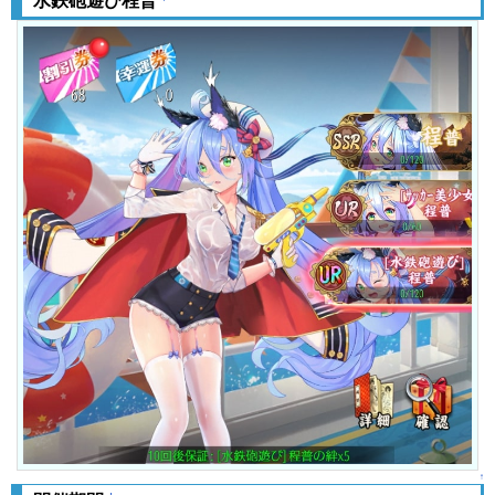
水鉄砲遊び程普
↑