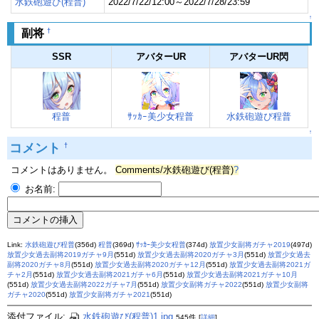
水鉄砲遊び(程普)
2022/7/22/12:00～2022/7/28/23:59
↑
†
副将
SSR
アバターUR
アバターUR閃
程普
ｻｯｶｰ美少女程普
水鉄砲遊び程普
↑
コメント
†
コメントはありません。
Comments/水鉄砲遊び(程普)
?
お名前:
Link:
水鉄砲遊び程普
(356d)
程普
(369d)
ｻｯｶｰ美少女程普
(374d)
放置少女副将ガチャ2019
(497d)
放置少女過去副将2019ガチャ9月
(551d)
放置少女過去副将2020ガチャ3月
(551d)
放置少女過去
副将2020ガチャ8月
(551d)
放置少女過去副将2020ガチャ12月
(551d)
放置少女過去副将2021ガ
チャ2月
(551d)
放置少女過去副将2021ガチャ6月
(551d)
放置少女過去副将2021ガチャ10月
(551d)
放置少女過去副将2022ガチャ7月
(551d)
放置少女副将ガチャ2022
(551d)
放置少女副将
ガチャ2020
(551d)
放置少女副将ガチャ2021
(551d)
添付ファイル:
水鉄砲遊び(程普)1.jpg
545件
[
詳細
]