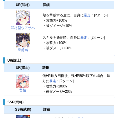
UR(武将)
詳細
敵を撃破する度に、自身に
暴走
：[2ターン]
・攻撃力+100%
・被ダメージ+10%
武将型ウアサハ
スキルを発動時、自身に
暴走
：[2ターン]
・攻撃力+100%
・被ダメージ+20%
皇甫嵩
↑
†
UR(謀士)
UR(謀士)
詳細
低HP味方回復後、残HP50%以下の場合、味
方に
暴走
：[2ターン]
・攻撃力+100%
曹植
・被ダメージ+20%
↑
†
SSR(武将)
SSR(武将)
詳細