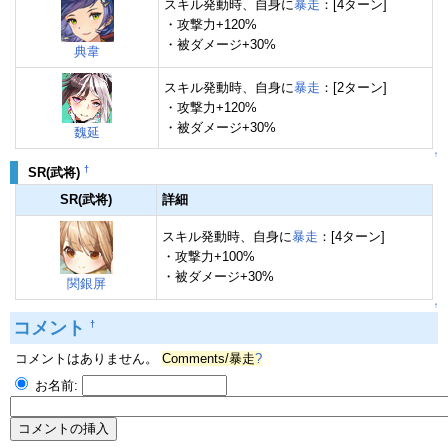
スキル発動時、自身に
暴走
：[4ターン]
・攻撃力+120%
・被ダメージ+30%
典韋
スキル発動時、自身に
暴走
：[2ターン]
・攻撃力+120%
・被ダメージ+30%
魏延
↑
†
SR(武将)
SR(武将)
詳細
スキル発動時、自身に
暴走
：[4ターン]
・攻撃力+100%
・被ダメージ+30%
関銀屏
↑
コメント
†
コメントはありません。
Comments/暴走
?
お名前: