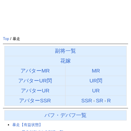
Top
/ 暴走
副将一覧
花嫁
アバターMR
MR
アバターUR閃
UR閃
アバターUR
UR
アバターSSR
SSR
SR
R
・
・
バフ・デバフ一覧
暴走【有益状態】