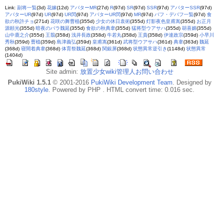
Link:
副将一覧
(3d)
花嫁
(12d)
アバターMR
(27d)
R
(97d)
SR
(97d)
SSR
(97d)
アバターSSR
(97d)
アバターUR
(97d)
UR
(97d)
UR閃
(97d)
アバターUR閃
(97d)
MR
(97d)
バフ・デバフ一覧
(97d)
食
欲の秋許チョ
(271d)
花咲の舞曹植
(355d)
少女の休日袁術
(355d)
灯影夜色皇甫嵩
(355d)
お正月
源頼光
(355d)
暗夜のバラ魏延
(355d)
食欲の秋典韋
(355d)
猛将型ウアサハ
(355d)
胡喜媚
(355d)
山中鹿之介
(355d)
王翦
(358d)
浅井長政
(358d)
牛若丸
(358d)
王賁
(358d)
伊達政宗
(359d)
小早川
秀秋
(359d)
曹植
(359d)
島津義弘
(359d)
皇甫嵩
(361d)
武将型ウアサハ
(361d)
典韋
(363d)
魏延
(368d)
寝間着典韋
(368d)
体育祭魏延
(368d)
関銀屏
(368d)
状態異常逆引き
(1148d)
状態異常
(1404d)
Site admin:
放置少女wiki管理人お問い合わせ
PukiWiki 1.5.1
© 2001-2016
PukiWiki Development Team
. Designed by
180style
. Powered by PHP . HTML convert time: 0.016 sec.