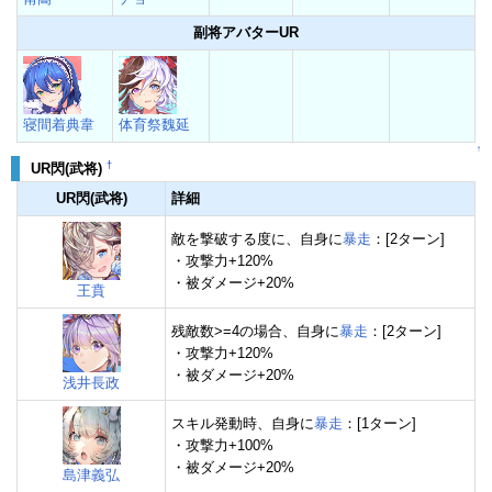
副将アバターUR
寝間着典韋
体育祭魏延
↑
†
UR閃(武将)
UR閃(武将)
詳細
敵を撃破する度に、自身に
暴走
：[2ターン]
・攻撃力+120%
・被ダメージ+20%
王賁
残敵数>=4の場合、自身に
暴走
：[2ターン]
・攻撃力+120%
・被ダメージ+20%
浅井長政
スキル発動時、自身に
暴走
：[1ターン]
・攻撃力+100%
・被ダメージ+20%
島津義弘