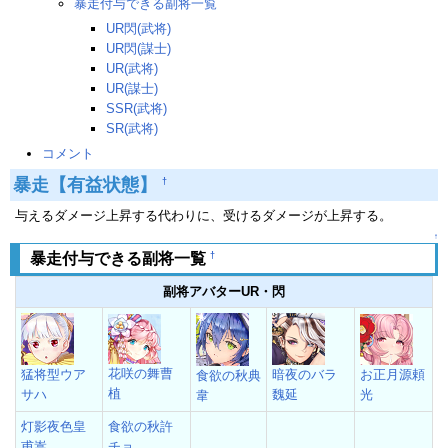
暴走付与できる副将一覧
UR閃(武将)
UR閃(謀士)
UR(武将)
UR(謀士)
SSR(武将)
SR(武将)
コメント
暴走【有益状態】
†
与えるダメージ上昇する代わりに、受けるダメージが上昇する。
↑
†
暴走付与できる副将一覧
副将アバターUR・閃
花咲の舞曹
猛将型ウア
暗夜のバラ
お正月源頼
食欲の秋典
植
サハ
魏延
光
韋
灯影夜色皇
食欲の秋許
甫嵩
チョ