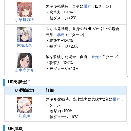
スキル発動時、自身に
暴走
：[2ターン]
・攻撃力+120%
・被ダメージ+20%
小早川秀秋
スキル発動時、自身の残HP50%以上の場合、
自身に
暴走
：[2ターン]
・攻撃力+120%
伊達政宗
・被ダメージ+20%
敵を撃破した場合、自身に
暴走
：[1ターン]
・攻撃力+120%
・被ダメージ+10%
山中鹿之介
↑
†
UR閃(謀士)
UR閃(謀士)
詳細
スキル発動時、高攻撃力にの味方2名に
暴走
：
[2ターン]
・攻撃力+100%
胡喜媚
・被ダメージ+10%
↑
†
UR(武将)