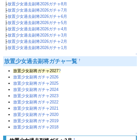
├
放置少女過去副将2026ガチャ8月
├
放置少女過去副将2026ガチャ7月
├
放置少女過去副将2026ガチャ6月
├
放置少女過去副将2026ガチャ5月
├
放置少女過去副将2026ガチャ4月
├
放置少女過去副将2026ガチャ3月
├
放置少女過去副将2026ガチャ2月
├
放置少女過去副将2026ガチャ1月
↑
放置少女過去副将ガチャ一覧
†
放置少女副将ガチャ2027
?
放置少女副将ガチャ2026
放置少女副将ガチャ2025
放置少女副将ガチャ2024
放置少女副将ガチャ2023
放置少女副将ガチャ2022
放置少女副将ガチャ2021
放置少女副将ガチャ2020
放置少女副将ガチャ2019
放置少女副将ガチャ2018
↑
†