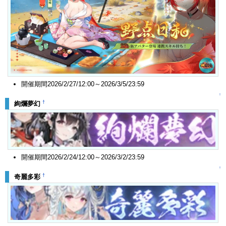
開催期間2026/2/27/12:00～2026/3/5/23:59
↑
†
絢爛夢幻
開催期間2026/2/24/12:00～2026/3/2/23:59
↑
†
奇麗多彩