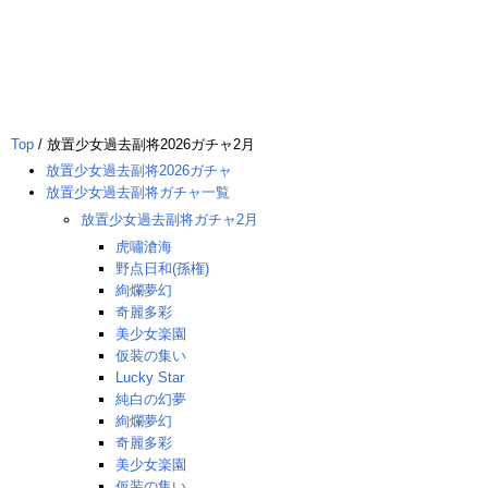
Top
/ 放置少女過去副将2026ガチャ2月
放置少女過去副将2026ガチャ
放置少女過去副将ガチャ一覧
放置少女過去副将ガチャ2月
虎嘯滄海
野点日和(孫権)
絢爛夢幻
奇麗多彩
美少女楽園
仮装の集い
Lucky Star
純白の幻夢
絢爛夢幻
奇麗多彩
美少女楽園
仮装の集い