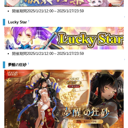
開催期間2025/1/21/12:00～2025/1/27/23:59
↑
†
Lucky Star
開催期間2025/1/21/12:00～2025/1/27/23:59
↑
†
夢醒の狂砂