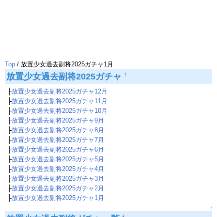
Top
/ 放置少女過去副将2025ガチャ1月
放置少女過去副将2025ガチャ
†
├
放置少女過去副将2025ガチャ12月
├
放置少女過去副将2025ガチャ11月
├
放置少女過去副将2025ガチャ10月
├
放置少女過去副将2025ガチャ9月
├
放置少女過去副将2025ガチャ8月
├
放置少女過去副将2025ガチャ7月
├
放置少女過去副将2025ガチャ6月
├
放置少女過去副将2025ガチャ5月
├
放置少女過去副将2025ガチャ4月
├
放置少女過去副将2025ガチャ3月
├
放置少女過去副将2025ガチャ2月
├
放置少女過去副将2025ガチャ1月
↑