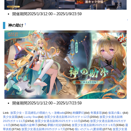
開催期間2025/1/3/12:00～2025/1/9/23:59
↑
†
神の助け
開催期間2025/1/1/12:00～2025/1/7/23:59
Link:
放置少女～百花繚乱の萌姫たち～攻略wiki
(20h)
絢爛夢幻
(4d)
奇麗多彩
(4d)
仮装の集い
(4d)
美少女楽園
(4d)
Lucky Star
(4d)
放置少女過去副将2025ガチャ12月
(200d)
放置少女過去副将
2025ガチャ11月
(245d)
放置少女過去副将2025ガチャ10月
(245d)
放置少女過去副将2025ガチ
ャ9月
(305d)
輪廻の金蝉子
(305d)
夢醒の狂砂
(320d)
放置少女過去副将2025ガチャ8月
(339d)
蓮
華炎粧
(373d)
放置少女過去副将2025ガチャ7月
(376d)
犒いのグルメ(夏侯覇)
(377d)
放置少女過