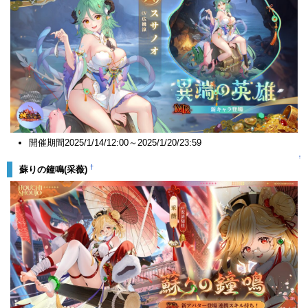
開催期間2025/1/14/12:00～2025/1/20/23:59
↑
†
蘇りの鐘鳴(采薇)