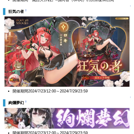
↑
†
狂気の者
開催期間2024/7/23/12:00～2024/7/29/23:59
↑
†
絢爛夢幻
開催期間2024/7/23/12:00～2024/7/29/23:59