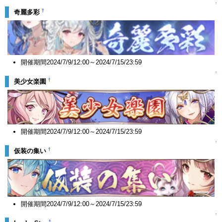
↑
†
奇麗多彩
開催期間2024/7/9/12:00～2024/7/15/23:59
↑
†
美少女楽園
開催期間2024/7/9/12:00～2024/7/15/23:59
↑
†
仮装の集い
開催期間2024/7/9/12:00～2024/7/15/23:59
↑
†