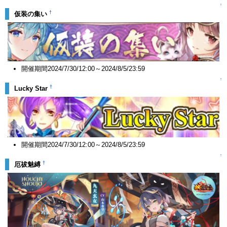
↑
†
仮装の集い
開催期間2024/7/30/12:00～2024/8/5/23:59
↑
†
Lucky Star
開催期間2024/7/30/12:00～2024/8/5/23:59
↑
†
厄祓魅縛