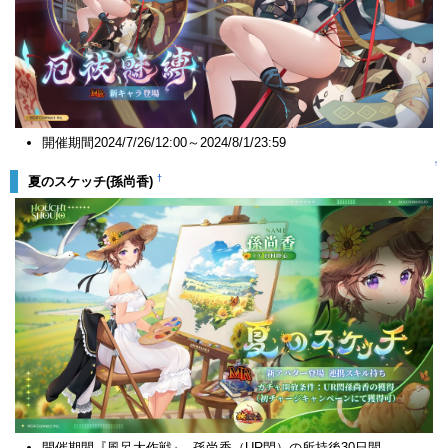
開催期間2024/7/26/12:00～2024/8/1/23:59
↑
†
夏のスケッチ(孫尚香)
開催期間『風呂大作戦』--孫尚香（UR閃）の所持後30日間