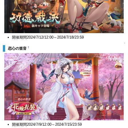
開催期間2024/7/12/12:00～2024/7/18/23:59
↑
†
恋心の笛音
開催期間2024/7/9/12:00～2024/7/15/23:59