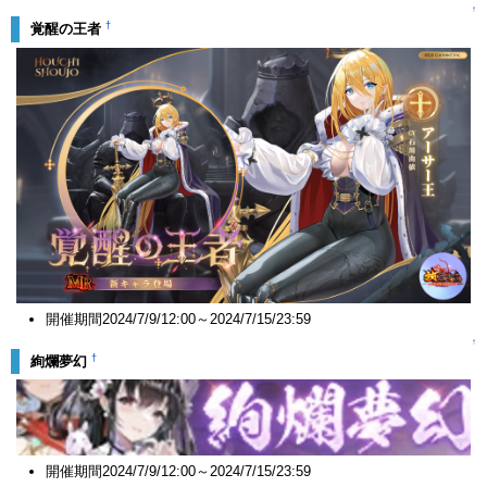
↑
†
覚醒の王者
開催期間2024/7/9/12:00～2024/7/15/23:59
↑
†
絢爛夢幻
開催期間2024/7/9/12:00～2024/7/15/23:59