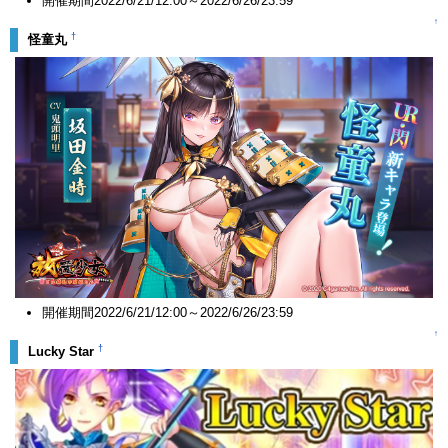
開催期間2022/6/21/12:00～2022/6/26/23:59
↑
†
怪童丸
開催期間2022/6/21/12:00～2022/6/26/23:59
↑
†
Lucky Star