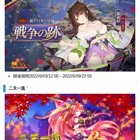
開催期間2022/6/03/12:00～2022/6/09/23:59
↑
†
二天一流