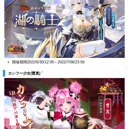
開催期間2022/6/30/12:00～2022/7/06/23:59
↑
†
カンフー少女(曹真)