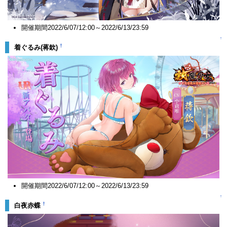
開催期間2022/6/07/12:00～2022/6/13/23:59
↑
†
着ぐるみ(蒋欽)
開催期間2022/6/07/12:00～2022/6/13/23:59
↑
†
白夜赤蝶