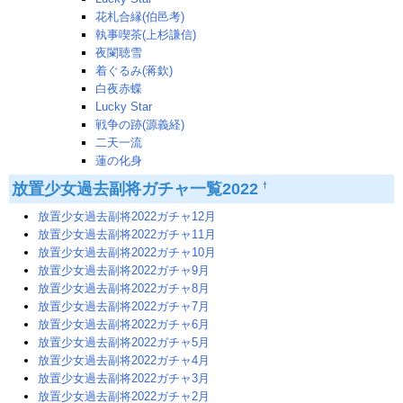
花札合縁(伯邑考)
執事喫茶(上杉謙信)
夜闌聴雪
着ぐるみ(蒋欽)
白夜赤蝶
Lucky Star
戦争の跡(源義経)
二天一流
蓮の化身
放置少女過去副将ガチャ一覧2022
†
放置少女過去副将2022ガチャ12月
放置少女過去副将2022ガチャ11月
放置少女過去副将2022ガチャ10月
放置少女過去副将2022ガチャ9月
放置少女過去副将2022ガチャ8月
放置少女過去副将2022ガチャ7月
放置少女過去副将2022ガチャ6月
放置少女過去副将2022ガチャ5月
放置少女過去副将2022ガチャ4月
放置少女過去副将2022ガチャ3月
放置少女過去副将2022ガチャ2月