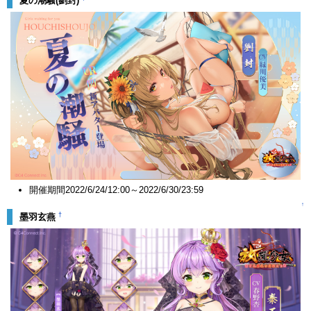
夏の潮騒(劉封)
開催期間2022/6/24/12:00～2022/6/30/23:59
↑
†
墨羽玄燕