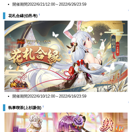
開催期間2022/6/21/12:00～2022/6/26/23:59
↑
†
花札合縁(伯邑考)
開催期間2022/6/10/12:00～2022/6/16/23:59
↑
†
執事喫茶(上杉謙信)