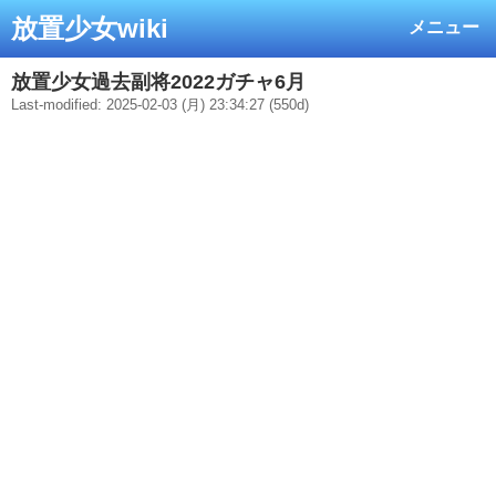
放置少女wiki
メニュー
放置少女過去副将2022ガチャ6月
Last-modified: 2025-02-03 (月) 23:34:27 (550d)