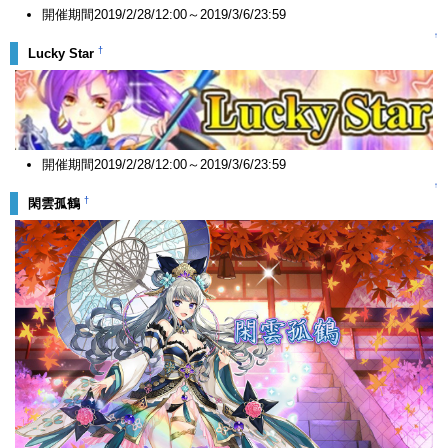
開催期間2019/2/28/12:00～2019/3/6/23:59
↑
†
Lucky Star
開催期間2019/2/28/12:00～2019/3/6/23:59
↑
†
閑雲孤鶴