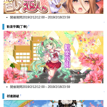
開催期間2019/2/12/12:00～2019/2/18/23:59
↑
†
歓楽学園(丁奉)
開催期間2019/2/12/12:00～2019/2/18/23:59
↑
†
祁連踏破