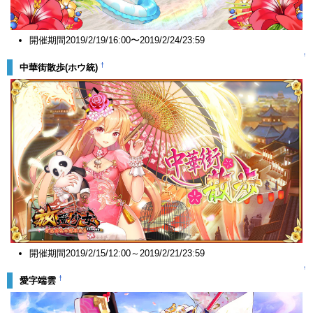
開催期間2019/2/19/16:00〜2019/2/24/23:59
↑
†
中華街散歩(ホウ統)
開催期間2019/2/15/12:00～2019/2/21/23:59
↑
†
愛字端雲