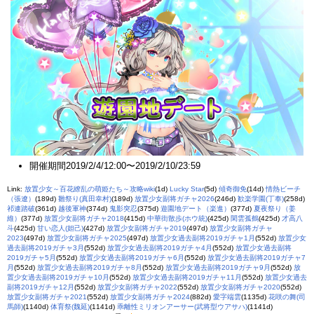
開催期間2019/2/4/12:00〜2019/2/10/23:59
Link:
放置少女～百花繚乱の萌姫たち～攻略wiki
(1d)
Lucky Star
(5d)
傾奇御免
(14d)
情熱ビーチ
（張遼）
(189d)
雛祭り(真田幸村)
(189d)
放置少女副将ガチャ2026
(246d)
歓楽学園(丁奉)
(258d)
祁連踏破
(361d)
越後軍神
(374d)
鬼影突忍
(375d)
遊園地デート（楽進）
(377d)
夏夜祭り（姜
維）
(377d)
放置少女副将ガチャ2018
(415d)
中華街散歩(ホウ統)
(425d)
閑雲孤鶴
(425d)
才高八
斗
(425d)
甘い恋人(妲己)
(427d)
放置少女副将ガチャ2019
(497d)
放置少女副将ガチャ
2023
(497d)
放置少女副将ガチャ2025
(497d)
放置少女過去副将2019ガチャ1月
(552d)
放置少女
過去副将2019ガチャ3月
(552d)
放置少女過去副将2019ガチャ4月
(552d)
放置少女過去副将
2019ガチャ5月
(552d)
放置少女過去副将2019ガチャ6月
(552d)
放置少女過去副将2019ガチャ7
月
(552d)
放置少女過去副将2019ガチャ8月
(552d)
放置少女過去副将2019ガチャ9月
(552d)
放
置少女過去副将2019ガチャ10月
(552d)
放置少女過去副将2019ガチャ11月
(552d)
放置少女過去
副将2019ガチャ12月
(552d)
放置少女副将ガチャ2022
(552d)
放置少女副将ガチャ2020
(552d)
放置少女副将ガチャ2021
(552d)
放置少女副将ガチャ2024
(882d)
愛字端雲
(1135d)
花咲の舞(司
馬師)
(1140d)
体育祭(魏延)
(1141d)
乖離性ミリオンアーサー(武将型ウアサハ)
(1141d)