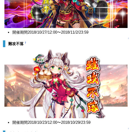
開催期間2018/10/27/12:00〜2018/11/2/23:59
↑
†
難攻不落
開催期間2018/10/23/12:00〜2018/10/29/23:59
↑