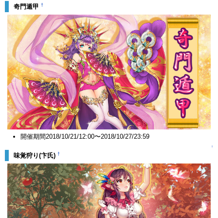
†
奇門遁甲
開催期間2018/10/21/12:00〜2018/10/27/23:59
↑
†
味覚狩り(卞氏)