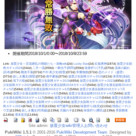
開催期間2018/10/1/0:00〜2018/10/8/23:59
Link:
放置少女～百花繚乱の萌姫たち～攻略wiki
(2d)
Lucky Star
(2d)
紅焔勇神
(187d)
放置少女副
将ガチャ2026
(244d)
二天一流
(359d)
一騎当千(関羽)
(359d)
味覚狩り(卞氏)
(370d)
温泉の戯れ
(呂布)
(370d)
難攻不落
(372d)
ｻｯｶｰ美少女(程普)
(372d)
常勝無敗
(372d)
恋のメイド（趙雲）
(372d)
妖しき魔女(孫堅)
(372d)
南中豪族
(373d)
放置少女副将ガチャ2018
(412d)
体育祭(袁紹)
(413d)
垓下の歌
(423d)
放置少女副将ガチャ2019
(495d)
放置少女副将ガチャ2023
(495d)
放置
少女副将ガチャ2025
(495d)
放置少女過去副将2018ガチャ4月
(549d)
放置少女過去副将2018ガ
チャ5月
(549d)
放置少女過去副将2018ガチャ6月
(549d)
放置少女過去副将2018ガチャ7月
(549d)
放置少女過去副将2018ガチャ8月
(549d)
放置少女過去副将2018ガチャ9月
(549d)
放置
少女過去副将2018ガチャ11月
(549d)
放置少女過去副将2018ガチャ12月
(549d)
放置少女副将ガ
チャ2022
(549d)
放置少女副将ガチャ2020
(549d)
放置少女副将ガチャ2021
(549d)
放置少女副
将ガチャ2024
(879d)
天公将軍
(1133d)
奇門遁甲
(1133d)
味覚狩り(徐庶)
(1133d)
情熱ビーチ(ト
ウ艾)
(1139d)
妖しき魔女(司馬懿)
(1139d)
天賜の子
(1139d)
味覚狩り(樊氏)
(1139d)
革新覇者
(1140d)
漢末皇后
(1149d)
Site admin:
放置少女wiki管理人お問い合わせ
PukiWiki 1.5.1
© 2001-2016
PukiWiki Development Team
. Designed by