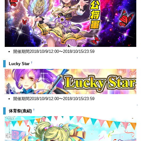
開催期間2018/10/9/12:00〜2018/10/15/23:59
↑
†
Lucky Star
開催期間2018/10/9/12:00〜2018/10/15/23:59
↑
†
体育祭(袁紹)