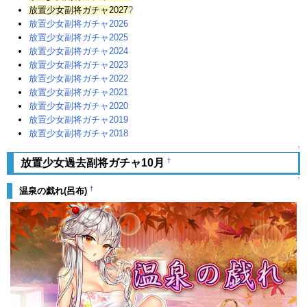
放置少女副将ガチャ2027
?
放置少女副将ガチャ2026
放置少女副将ガチャ2025
放置少女副将ガチャ2024
放置少女副将ガチャ2023
放置少女副将ガチャ2022
放置少女副将ガチャ2021
放置少女副将ガチャ2020
放置少女副将ガチャ2019
放置少女副将ガチャ2018
↑
†
放置少女過去副将ガチャ10月
↑
†
温泉の戯れ(呂布)