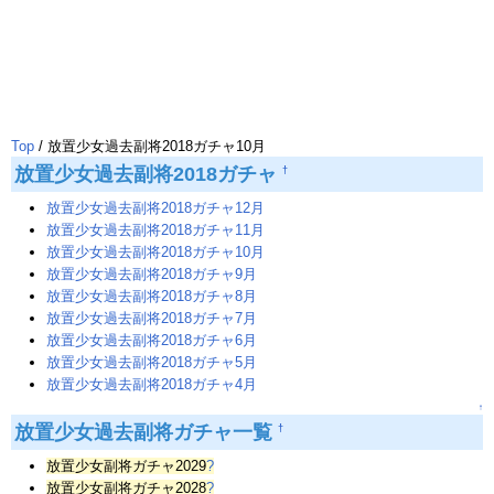
Top
/ 放置少女過去副将2018ガチャ10月
放置少女過去副将2018ガチャ
†
放置少女過去副将2018ガチャ12月
放置少女過去副将2018ガチャ11月
放置少女過去副将2018ガチャ10月
放置少女過去副将2018ガチャ9月
放置少女過去副将2018ガチャ8月
放置少女過去副将2018ガチャ7月
放置少女過去副将2018ガチャ6月
放置少女過去副将2018ガチャ5月
放置少女過去副将2018ガチャ4月
↑
放置少女過去副将ガチャ一覧
†
放置少女副将ガチャ2029
?
放置少女副将ガチャ2028
?