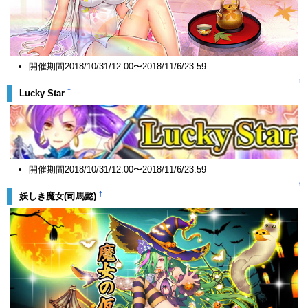
開催期間2018/10/31/12:00〜2018/11/6/23:59
↑
†
Lucky Star
開催期間2018/10/31/12:00〜2018/11/6/23:59
↑
†
妖しき魔女(司馬懿)