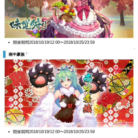
開催期間2018/10/19/12:00〜2018/10/25/23:59
↑
†
南中豪族
開催期間2018/10/19/12:00〜2018/10/25/23:59