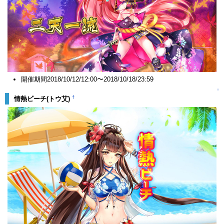
開催期間2018/10/12/12:00〜2018/10/18/23:59
↑
†
情熱ビーチ(トウ艾)