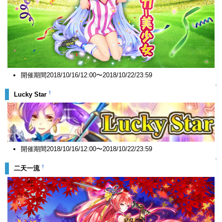
開催期間2018/10/16/12:00〜2018/10/22/23:59
↑
†
Lucky Star
開催期間2018/10/16/12:00〜2018/10/22/23:59
↑
†
二天一流