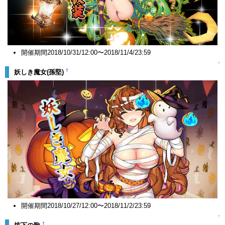
開催期間2018/10/31/12:00〜2018/11/4/23:59
↑
†
妖しき魔女(孫堅)
開催期間2018/10/27/12:00〜2018/11/2/23:59
↑
†