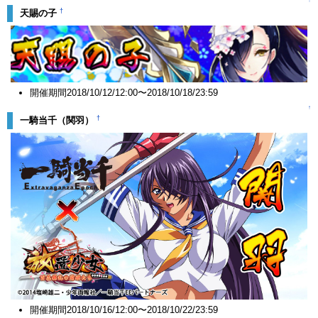
↑
†
天賜の子
開催期間2018/10/12/12:00〜2018/10/18/23:59
↑
†
一騎当千（関羽）
開催期間2018/10/16/12:00〜2018/10/22/23:59