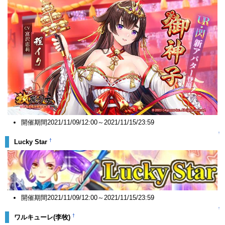
開催期間2021/11/09/12:00～2021/11/15/23:59
↑
†
Lucky Star
開催期間2021/11/09/12:00～2021/11/15/23:59
↑
†
ワルキューレ(李牧)