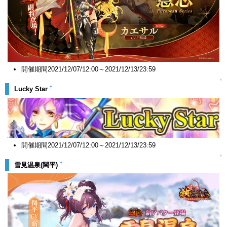
開催期間2021/12/07/12:00～2021/12/13/23:59
↑
†
Lucky Star
開催期間2021/12/07/12:00～2021/12/13/23:59
↑
†
雪見温泉(関平)