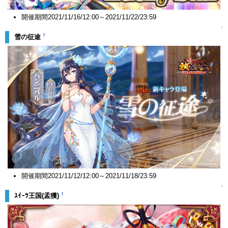
開催期間2021/11/16/12:00～2021/11/22/23:59
↑
†
雪の征途
開催期間2021/11/12/12:00～2021/11/18/23:59
↑
†
ｽｲｰﾂ王国(孟獲)