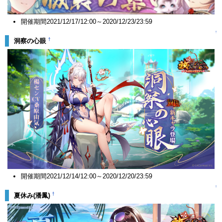
開催期間2021/12/17/12:00～2020/12/23/23:59
↑
†
洞察の心眼
開催期間2021/12/14/12:00～2020/12/20/23:59
↑
†
夏休み(潘鳳)