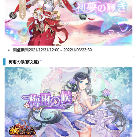
開催期間2021/12/31/12:00～2022/1/06/23:59
↑
†
梅雨の候(蔡文姫)