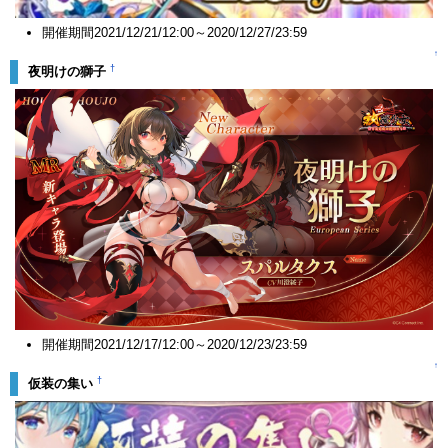
開催期間2021/12/21/12:00～2020/12/27/23:59
↑
†
夜明けの獅子
開催期間2021/12/17/12:00～2020/12/23/23:59
↑
†
仮装の集い