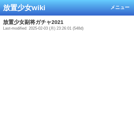
放置少女wiki
メニュー
放置少女副将ガチャ2021
Last-modified: 2025-02-03 (月) 23:26:01 (548d)