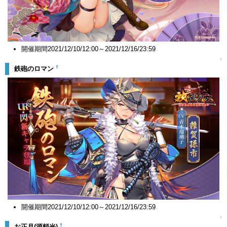
開催期間2021/12/10/12:00～2021/12/16/23:59
↑
†
鉄砲のロマン
開催期間2021/12/10/12:00～2021/12/16/23:59
↑
†