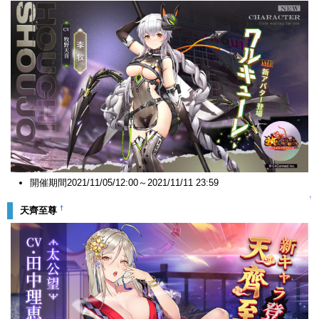
開催期間2021/11/05/12:00～2021/11/11 23:59
↑
†
天齊至尊