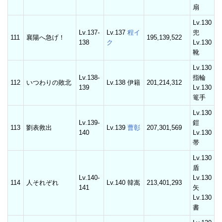
扇
Lv.130
Lv.137-
Lv.137
程イ
兜
111
襄陽へ急げ！
195,139,522
138
ク
Lv.130
靴
Lv.130
Lv.138-
指輪
112
いつわりの敗北
Lv.138 伊籍
201,214,312
139
Lv.130
篭手
Lv.130
Lv.139-
鎧
113
劉表救出
Lv.139
曹彰
207,301,569
140
Lv.130
帯
Lv.130
盾
Lv.140-
Lv.130
114
人それぞれ
Lv.140 韓嵩
213,401,293
141
矢
Lv.130
書