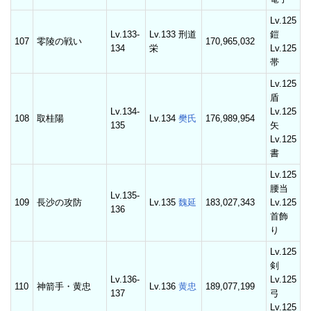
Lv.125
Lv.133-
Lv.133 刑道
鎧
107
零陵の戦い
170,965,032
134
栄
Lv.125
帯
Lv.125
盾
Lv.134-
Lv.125
108
取桂陽
Lv.134
樊氏
176,989,954
135
矢
Lv.125
書
Lv.125
腰当
Lv.135-
109
長沙の攻防
Lv.135
魏延
183,027,343
Lv.125
136
首飾
り
Lv.125
剣
Lv.136-
Lv.125
110
神箭手・黄忠
Lv.136
黄忠
189,077,199
137
弓
Lv.125