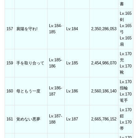
書
Lv.165
剣
Lv.184-
Lv.165
157
襄陽を守れ!
Lv.184
2,350,286,053
185
弓
Lv.165
扇
Lv.170
Lv.185-
兜
159
手を取り合って
Lv.185
2,454,986,070
186
Lv.170
靴
Lv.170
Lv.186-
指輪
160
母ともう一度
Lv.186
2,560,186,140
187
Lv.170
篭手
Lv.170
Lv.187-
鎧
161
覚めない悪夢
Lv.187
2,665,786,152
188
Lv.170
帯
Lv.170