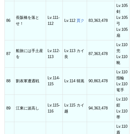
Lv.105
剣
長阪橋を落と
Lv.111-
Lv.105
86
Lv.112
賈ク
83,363,478
せ！
112
弓
Lv.105
扇
Lv.110
船旅には手土産
Lv.112-
Lv.113 カイ
兜
87
87,363,478
を
113
良
Lv.110
靴
Lv.110
Lv.114-
指輪
88
劉表軍遭遇戦
Lv.114 韓嵩
90,863,478
115
Lv.110
篭手
Lv.110
Lv.115-
Lv.115 カイ
鎧
89
江東に波高し
94,363,478
116
越
Lv.110
帯
Lv.110
盾