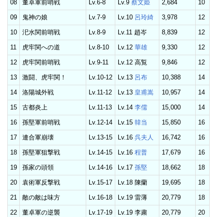
08
董卓軍前哨戦
Lv.6-8
Lv.9
蔡文姫
2,684
10
09
鬼神の娘
Lv.7-9
Lv.10
呂玲綺
3,978
12
10
汜水関前哨戦
Lv.8-9
Lv.11 趙岑
8,839
12
11
虎牢関への道
Lv.8-10
Lv.12
華雄
9,330
12
12
虎牢関前哨戦
Lv.9-11
Lv.12 高覧
9,846
12
13
激闘、虎牢関！
Lv.10-12
Lv.13
呂布
10,388
14
14
洛陽城外戦
Lv.11-12
Lv.13
皇甫嵩
10,957
14
15
古都炎上
Lv.11-13
Lv.14
李儒
15,000
14
16
孫堅軍前哨戦
Lv.12-14
Lv.15
韓当
15,850
16
17
連合軍崩壊
Lv.13-15
Lv.16
呉夫人
16,742
16
18
孫堅軍狙撃戦
Lv.14-15
Lv.16
程普
17,679
16
19
孫家の頭領
Lv.14-16
Lv.17
孫堅
18,662
18
20
袁術軍反撃戦
Lv.15-17
Lv.18 陳蘭
19,695
18
21
敵の敵は味方
Lv.16-18
Lv.19 雷薄
20,779
18
22
董卓軍の逆襲
Lv.17-19
Lv.19 李粛
20,779
20