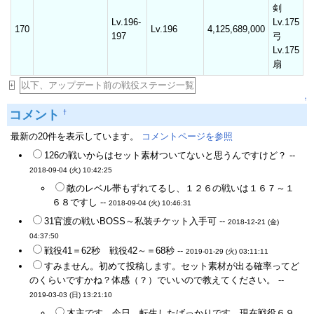
剣
Lv.196-
Lv.175
170
Lv.196
4,125,689,000
197
弓
Lv.175
扇
以下、アップデート前の戦役ステージ一覧
+
↑
コメント
†
最新の20件を表示しています。
コメントページを参照
126の戦いからはセット素材ついてないと思うんですけど？ --
2018-09-04 (火) 10:42:25
敵のレベル帯もずれてるし、１２６の戦いは１６７～１
６８ですし --
2018-09-04 (火) 10:46:31
31官渡の戦いBOSS～私装チケット入手可 --
2018-12-21 (金)
04:37:50
戦役41＝62秒 戦役42～＝68秒 --
2019-01-29 (火) 03:11:11
すみません。初めて投稿します。セット素材が出る確率ってど
のくらいですかね？体感（？）でいいので教えてください。 --
2019-03-03 (日) 13:21:10
木主です。今日、転生したばっかりです。現在戦役６９