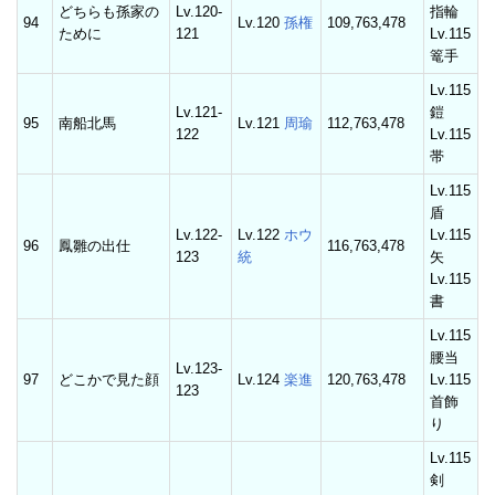
どちらも孫家の
Lv.120-
指輪
94
Lv.120
孫権
109,763,478
ために
121
Lv.115
篭手
Lv.115
Lv.121-
鎧
95
南船北馬
Lv.121
周瑜
112,763,478
122
Lv.115
帯
Lv.115
盾
Lv.122-
Lv.122
ホウ
Lv.115
96
鳳雛の出仕
116,763,478
123
統
矢
Lv.115
書
Lv.115
腰当
Lv.123-
97
どこかで見た顔
Lv.124
楽進
120,763,478
Lv.115
123
首飾
り
Lv.115
剣