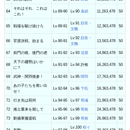
それはそれ、これは
64
Lv.89-90
Lv.90
袁紹
11,263,478
50
これ！
Lv.91
顔良・
65
戦場を駆け抜けろ
Lv.89-91
12,363,478
50
文醜
Lv.92
顔良・
66
官渡決戦、始まる
Lv.90-91
13,563,478
50
文醜
67
前門の狼、後門の虎
Lv.91-92
Lv.93
沮授
14,863,478
50
天下の趨勢はいか
68
Lv.91-93
Lv.94 許攸
16,263,478
50
に？
69
武神・関羽推参！
Lv.92-93
Lv.95
関羽
17,763,478
50
あの子たちを救い出
70
Lv.92-94
Lv.96
卞氏
19,363,478
50
せ！
71
行き先は荊州
Lv.94-95
Lv.97
荀彧
21,863,478
50
72
捲土重来を期して
Lv.95-96
Lv.98
荀攸
24,363,478
50
73
劉備軍撤退戦
Lv.96-97
Lv.99
荀攸
26,863,478
50
Lv.100
程イ