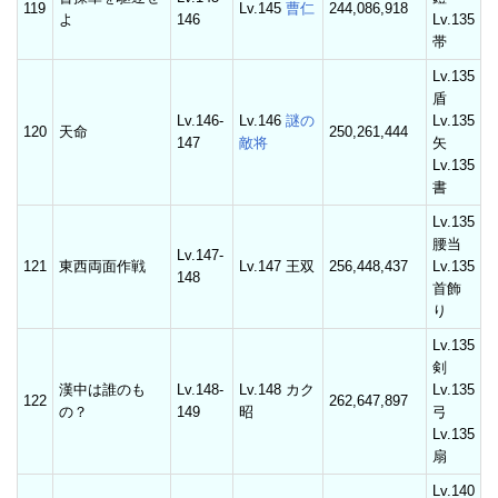
119
Lv.145
曹仁
244,086,918
よ
146
Lv.135
帯
Lv.135
盾
Lv.146-
Lv.146
謎の
Lv.135
120
天命
250,261,444
147
敵将
矢
Lv.135
書
Lv.135
腰当
Lv.147-
121
東西両面作戦
Lv.147 王双
256,448,437
Lv.135
148
首飾
り
Lv.135
剣
漢中は誰のも
Lv.148-
Lv.148 カク
Lv.135
122
262,647,897
の？
149
昭
弓
Lv.135
扇
Lv.140