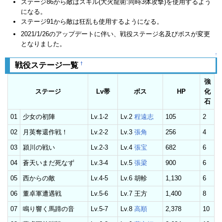
ステージ86から敵はスキル(大火龍術:同時3体攻撃)を使用するよう
になる。
ステージ91から敵は狂乱も使用するようになる。
2021/1/26のアップデートに伴い、戦役ステージ名及びボスが変更
となりました。
↑
†
戦役ステージ一覧
強
ステージ
Lv帯
ボス
HP
化
石
01
少女の初陣
Lv.1-2
Lv.2
程遠志
105
2
02
月英奪還作戦！
Lv.2-2
Lv.3
張角
256
4
03
潁川の戦い
Lv.2-3
Lv.4
張宝
682
6
04
蒼天いまだ死なず
Lv.3-4
Lv.5
張梁
900
6
05
西からの敵
Lv.4-5
Lv.6 胡軫
1,130
6
06
董卓軍遭遇戦
Lv.5-6
Lv.7 王方
1,400
8
07
鳴り響く馬蹄の音
Lv.5-7
Lv.8
高順
2,378
10