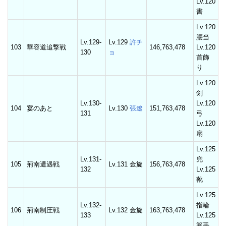
Lv.120
書
Lv.120
腰当
Lv.129-
Lv.129
許チ
103
華容道追撃戦
146,763,478
Lv.120
130
ョ
首飾
り
Lv.120
剣
Lv.130-
Lv.120
104
宴のあと
Lv.130
張遼
151,763,478
131
弓
Lv.120
扇
Lv.125
Lv.131-
兜
105
荊南遭遇戦
Lv.131 金旋
156,763,478
132
Lv.125
靴
Lv.125
Lv.132-
指輪
106
荊南制圧戦
Lv.132 金旋
163,763,478
133
Lv.125
篭手